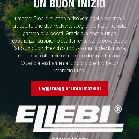
UN BUON INIZIO
I rimorchi Ellebi ti aiutano a risolvere ogni problema di
trasporto che devi risolvere, scegliendo tra un'ampia
gamma di prodotti. Grazie alla nostra lunga
esperienza, sappiamo esattamente come deve essere
fatto un buon rimorchio: robusto ma facile da usare,
stabile ed estramemente sicuro durante il traino.
Questo è esattamente tutto ciò che ti offre un
rimorchio Ellebi.
Leggi maggiori informazioni
Indirizzo fiscale: