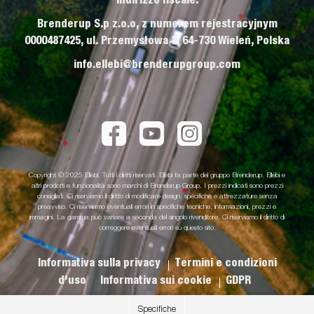
Brenderup S.p z.o.o, z numerem rejestracyjnym
0000487425, ul. Przemysłowa 3, 64-730 Wieleń, Polska
info.ellebi@brenderupgroup.com
Copyright © 2025 Ellebi. Tutti i diritti riservati. Ellebi fa parte del gruppo Brenderup. Ellebi e
altri prodotti e funzionalità sono marchi di Brenderup Group. I prezzi indicati sono prezzi
consigliati. Ci riserviamo il diritto di modificare design, specifiche e attrezzature senza
preavviso. Ci riserviamo eventuali errori in specifiche tecniche, informazioni, prezzi e
immagini. La gamma può variare a seconda del singolo rivenditore. Ci riserviamo il diritto di
correggere eventuali errori su questo sito.
Informativa sulla privacy
Termini e condizioni
d'uso
Informativa sui cookie
GDPR
Specifiche