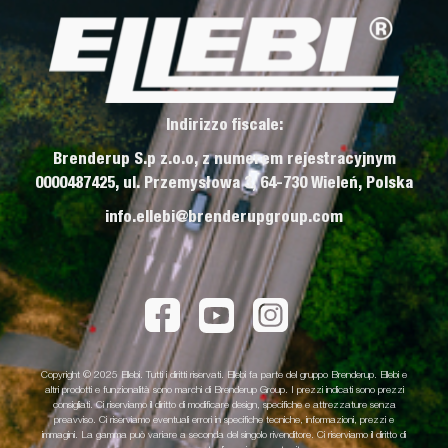
Indirizzo fiscale:
Brenderup S.p z.o.o, z numerem rejestracyjnym
0000487425, ul. Przemysłowa 3, 64-730 Wieleń, Polska
info.ellebi@brenderupgroup.com
Copyright © 2025 Ellebi. Tutti i diritti riservati. Ellebi fa parte del gruppo Brenderup. Ellebi e
altri prodotti e funzionalità sono marchi di Brenderup Group. I prezzi indicati sono prezzi
consigliati. Ci riserviamo il diritto di modificare design, specifiche e attrezzature senza
preavviso. Ci riserviamo eventuali errori in specifiche tecniche, informazioni, prezzi e
immagini. La gamma può variare a seconda del singolo rivenditore. Ci riserviamo il diritto di