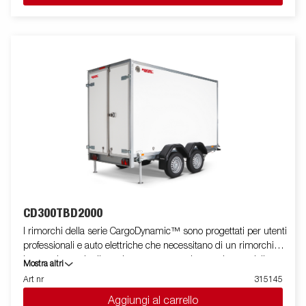
del rimorchio. Costruito con un moderno materiale a nido d'ape
leggero, resistente agli urti, non organico e impermeabile. Con
una varietà di dimensioni disponibili dotate di porte o rampa,
CargoDynamic™ è un rimorchio altamente flessibile. Ruota di
manovra automatica che semplifica l'uso del rimorchio.Le
immagini hanno scopo puramente illustrativo e possono
mostrare attrezzature opzionali.
CD300TBD2000
I rimorchi della serie CargoDynamic™ sono progettati per utenti
professionali e auto elettriche che necessitano di un rimorchio
leggero in grado di coprire e proteggere le proprie merci. Il
Mostra altri
rimorchio offre un'elevata capacità di carico. Il design del
Art nr
315145
rimorchio offre la possibilità di una profilatura completa su tutti i
Aggiungi al carrello
lati del rimorchio, sfruttando appieno il potenziale pubblicitario