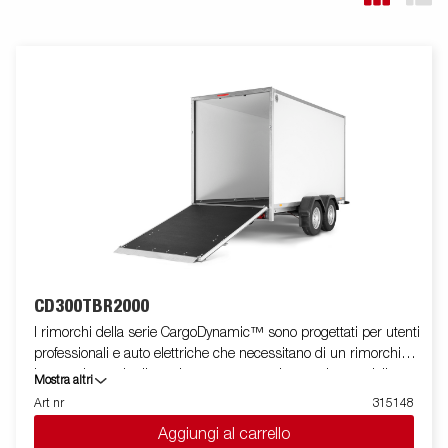
CD300TBR2000
I rimorchi della serie CargoDynamic™ sono progettati per utenti
professionali e auto elettriche che necessitano di un rimorchio
leggero in grado di coprire e proteggere le proprie merci. Il
Mostra altri
rimorchio offre un'elevata capacità di carico. Il design del
Art nr
315148
rimorchio offre la possibilità di una profilatura completa su tutti i
Aggiungi al carrello
lati del rimorchio, sfruttando appieno il potenziale pubblicitario