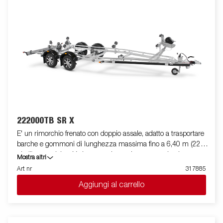
I cuscinetti utilizzati sono impermeabili. Il supporto argano è
regolabile su vari gradi di libertà, garantendo estrema flessibilità
durante il posizionamento ed l'alloggiamento dell'imbarcazione.
La barra luci posteriore è facilmente amovibile, in modo da
facilitare il varo e l'alaggio dell'imbarcazione trasportata. Le
immagini sono solo a scopo illustrativo e possono mostrare
accessori opzionali.
222000TB SR X
E' un rimorchio frenato con doppio assale, adatto a trasportare
barche e gommoni di lunghezza massima fino a 6,40 m (22
piedi), con telaio a V che garantisce robustezza ed ottima
Mostra altri
stabilità durante il traino. La sua dotazione standard prevede
Art nr
317885
due slitte speciali posteriori ribaltabili e rulli laterali ad alta
Aggiungi al carrello
resistenza di qualità superiore. Il telaio del rimorchio è
totalmente zincato a caldo, per garantire una durevole
resistenza alla corrosione. Il cablaggio elettrico è
completamente protetto all'interno dei longheroni del rimorchio.