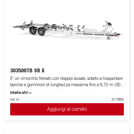
libertà, garantendo estrema flessibilità durante il
posizionamento ed l'alloggiamento dell'imbarcazione. La barra
luci posteriore è facilmente amovibile, in modo da facilitare il
varo e l'alaggio dell'imbarcazione trasportata. Le immagini sono
solo a scopo illustrativo e possono mostrare accessori opzionali.
303500TB SR X
E' un rimorchio frenato con doppio assale, adatto a trasportare
barche e gommoni di lunghezza massima fino a 8,70 m (30
piedi), con doppio telaio a V che garantisce robustezza ed
Mostra altri
ottima stabilità durante il traino. La sua dotazione standard
Art nr
317889
prevede due slitte speciali posteriori ribaltabili e rulli laterali ad
Aggiungi al carrello
alta resistenza di qualità superiore. Il telaio del rimorchio è
totalmente zincato a caldo, per garantire una durevole
resistenza alla corrosione. Il cablaggio elettrico è
completamente protetto all'interno dei longheroni del rimorchio.