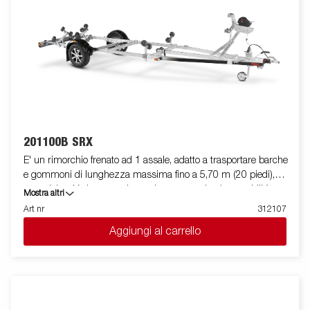
durante il posizionamento ed l'alloggiamento dell'imbarcazione.
La barra luci posteriore è facilmente amovibile, in modo da
facilitare il varo e l'alaggio dell'imbarcazione trasportata. Le
immagini sono solo a scopo illustrativo e possono mostrare
accessori opzionali.
201100B SRX
E' un rimorchio frenato ad 1 assale, adatto a trasportare barche
e gommoni di lunghezza massima fino a 5,70 m (20 piedi),
con telaio a V che garantisce robustezza ed ottima stabilità
Mostra altri
durante il traino. La sua dotazione standard prevede due slitte
Art nr
312107
posteriori ribaltabili e rulli laterali ad alta resistenza di qualità
Aggiungi al carrello
superiore. Il telaio del rimorchio è totalmente zincato a caldo,
per garantire una durevole resistenza alla corrosione. Il
cablaggio elettrico è completamente protetto all'interno dei
longheroni del rimorchio. I cuscinetti utilizzati sono
impermeabili. Il supporto argano è regolabile su vari gradi di
libertà, garantendo estrema flessibilità durante il