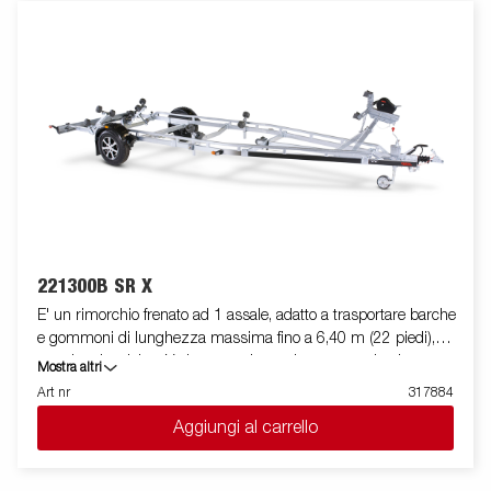
longheroni del rimorchio. I cuscinetti utilizzati sono
impermeabili. Il supporto argano è regolabile su vari gradi di
libertà, garantendo estrema flessibilità durante il
posizionamento ed l'alloggiamento dell'imbarcazione. La barra
luci posteriore è facilmente amovibile, in modo da facilitare il
varo e l'alaggio dell'imbarcazione trasportata. Le immagini sono
solo a scopo illustrativo e possono mostrare accessori opzionali.
221300B SR X
E' un rimorchio frenato ad 1 assale, adatto a trasportare barche
e gommoni di lunghezza massima fino a 6,40 m (22 piedi),
con doppio telaio a V che garantisce robustezza ed ottima
Mostra altri
stabilità durante il traino. La sua dotazione standard prevede
Art nr
317884
due slitte posteriori ribaltabili e rulli laterali ad alta resistenza di
Aggiungi al carrello
qualità superiore. Il telaio del rimorchio è totalmente zincato a
caldo, per garantire una durevole resistenza alla corrosione. Il
cablaggio elettrico è completamente protetto all'interno dei