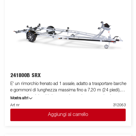
I cuscinetti utilizzati sono impermeabili. Il supporto argano è
regolabile su vari gradi di libertà, garantendo estrema flessibilità
durante il posizionamento ed l'alloggiamento dell'imbarcazione.
La barra luci posteriore è facilmente amovibile, in modo da
facilitare il varo e l'alaggio dell'imbarcazione trasportata. Le
immagini sono solo a scopo illustrativo e possono mostrare
accessori opzionali.
241800B SRX
E' un rimorchio frenato ad 1 assale, adatto a trasportare barche
e gommoni di lunghezza massima fino a 7,20 m (24 piedi),
con doppio telaio a V che garantisce robustezza ed ottima
Mostra altri
stabilità durante il traino. La sua dotazione standard prevede
Art nr
312063
due slitte posteriori ribaltabili e rulli laterali ad alta resistenza di
Aggiungi al carrello
qualità superiore. Il telaio del rimorchio è totalmente zincato a
caldo, per garantire una durevole resistenza alla corrosione. Il
cablaggio elettrico è completamente protetto all'interno dei
longheroni del rimorchio. I cuscinetti utilizzati sono