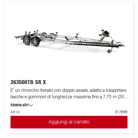
longheroni del rimorchio. I cuscinetti utilizzati sono
impermeabili. Il supporto argano è regolabile su vari gradi di
libertà, garantendo estrema flessibilità durante il
posizionamento ed l'alloggiamento dell'imbarcazione. La barra
luci posteriore è facilmente amovibile, in modo da facilitare il
varo e l'alaggio dell'imbarcazione trasportata. Le immagini sono
solo a scopo illustrativo e possono mostrare accessori opzionali.
263500TB SR X
E' un rimorchio frenato con doppio assale, adatto a trasportare
barche e gommoni di lunghezza massima fino a 7,70 m (26
piedi), con doppio telaio a V che garantisce robustezza ed
Mostra altri
ottima stabilità durante il traino. La sua dotazione standard
Art nr
317888
prevede due slitte speciali posteriori ribaltabili e rulli laterali ad
Aggiungi al carrello
alta resistenza di qualità superiore. Il telaio del rimorchio è
totalmente zincato a caldo, per garantire una durevole
resistenza alla corrosione. Il cablaggio elettrico è