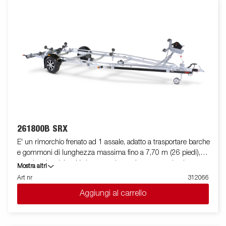
impermeabili. Il supporto argano è regolabile su vari gradi di
libertà, garantendo estrema flessibilità durante il
posizionamento ed l'alloggiamento dell'imbarcazione. La barra
luci posteriore è facilmente amovibile, in modo da facilitare il
varo e l'alaggio dell'imbarcazione trasportata. Le immagini sono
solo a scopo illustrativo e possono mostrare accessori opzionali.
261800B SRX
E' un rimorchio frenato ad 1 assale, adatto a trasportare barche
e gommoni di lunghezza massima fino a 7,70 m (26 piedi),
con doppio telaio a V che garantisce robustezza ed ottima
Mostra altri
stabilità durante il traino. La sua dotazione standard prevede
Art nr
312066
due slitte posteriori ribaltabili e rulli laterali ad alta resistenza di
Aggiungi al carrello
qualità superiore. Il telaio del rimorchio è totalmente zincato a
caldo, per garantire una durevole resistenza alla corrosione. Il
cablaggio elettrico è completamente protetto all'interno dei