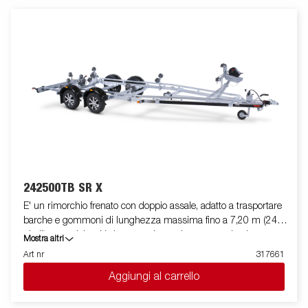
completamente protetto all'interno dei longheroni del rimorchio.
I cuscinetti utilizzati sono impermeabili. Il supporto argano è
regolabile su vari gradi di libertà, garantendo estrema flessibilità
durante il posizionamento ed l'alloggiamento dell'imbarcazione.
La barra luci posteriore è facilmente amovibile, in modo da
facilitare il varo e l'alaggio dell'imbarcazione trasportata. Le
immagini sono solo a scopo illustrativo e possono mostrare
accessori opzionali.
242500TB SR X
E' un rimorchio frenato con doppio assale, adatto a trasportare
barche e gommoni di lunghezza massima fino a 7,20 m (24
piedi), con telaio a V che garantisce robustezza ed ottima
Mostra altri
stabilità durante il traino. La sua dotazione standard prevede
Art nr
317661
due slitte speciali posteriori ribaltabili e rulli laterali ad alta
Aggiungi al carrello
resistenza di qualità superiore. Il telaio del rimorchio è
totalmente zincato a caldo, per garantire una durevole
resistenza alla corrosione. Il cablaggio elettrico è