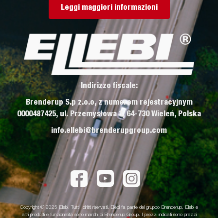
Leggi maggiori informazioni
Indirizzo fiscale:
Brenderup S.p z.o.o, z numerem rejestracyjnym
0000487425, ul. Przemysłowa 3, 64-730 Wieleń, Polska
info.ellebi@brenderupgroup.com
Copyright © 2025 Ellebi. Tutti i diritti riservati. Ellebi fa parte del gruppo Brenderup. Ellebi e
altri prodotti e funzionalità sono marchi di Brenderup Group. I prezzi indicati sono prezzi