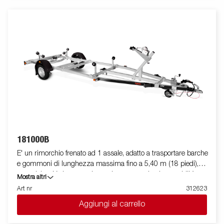
completamente protetto all'interno dei longheroni del rimorchio.
I cuscinetti utilizzati sono impermeabili. Il supporto argano è
regolabile su vari gradi di libertà, garantendo estrema flessibilità
durante il posizionamento ed l'alloggiamento dell'imbarcazione.
La barra luci posteriore è facilmente amovibile, in modo da
facilitare il varo e l'alaggio dell'imbarcazione trasportata. Le
immagini sono solo a scopo illustrativo e possono mostrare
accessori opzionali.
181000B
E' un rimorchio frenato ad 1 assale, adatto a trasportare barche
e gommoni di lunghezza massima fino a 5,40 m (18 piedi),
con telaio a V che garantisce robustezza ed ottima stabilità
Mostra altri
durante il traino. La sua dotazione standard prevede una slitta
Art nr
312623
posteriore ribaltabile e rulli laterali ad alta resistenza. Il telaio del
Aggiungi al carrello
rimorchio è totalmente zincato a caldo, per garantire una
durevole resistenza alla corrosione. Il cablaggio elettrico è