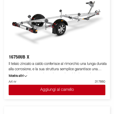
durante il posizionamento ed l'alloggiamento dell'imbarcazione.
La barra luci posteriore è facilmente amovibile, in modo da
facilitare il varo e l'alaggio dell'imbarcazione trasportata. Le
immagini sono solo a scopo illustrativo e possono mostrare
accessori opzionali.
16750UB X
Il telaio zincato a caldo conferisce al rimorchio una lunga durata
alla corrosione, e la sua struttura semplice garantisce una
maneggevolezza eccelente durante la guida. Lo stazionamento
Mostra altri
in sicurezza della barca sul rimorchio è garantito da una serie
Art nr
317880
di rulli in materiale anti graffio. I cavi elettrici sono
Aggiungi al carrello
completamente nascosti e protetti all'interno del telaio. I
cuscinetti delle ruote a tenuta stagna rappresentano un’ottima
barriera contro la salsedine. Le immagini mostrate sono solo a
scopo illustrativo e potrebbero differire dall'originale o includere
accessori opzionali.