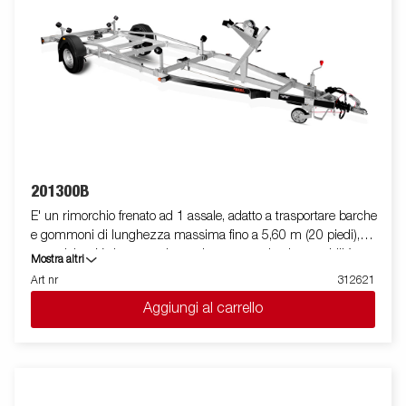
posizionamento ed l'alloggiamento dell'imbarcazione. La barra
luci posteriore è facilmente amovibile, in modo da facilitare il
varo e l'alaggio dell'imbarcazione trasportata. Le immagini sono
solo a scopo illustrativo e possono mostrare accessori opzionali.
201300B
E' un rimorchio frenato ad 1 assale, adatto a trasportare barche
e gommoni di lunghezza massima fino a 5,60 m (20 piedi),
con telaio a V che garantisce robustezza ed ottima stabilità
Mostra altri
durante il traino, anche grazie ad un rinforzo superiore. La sua
Art nr
312621
dotazione standard prevede una slitta posteriore ribaltabile e
Aggiungi al carrello
rulli laterali ad alta resistenza. Il telaio del rimorchio è totalmente
zincato a caldo, per garantire una durevole resistenza alla
corrosione. Il cablaggio elettrico è completamente protetto
all'interno dei longheroni del rimorchio. I cuscinetti utilizzati
sono impermeabili. Il supporto argano è regolabile su vari gradi