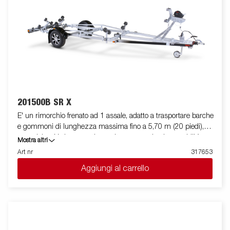
201500B SR X
E' un rimorchio frenato ad 1 assale, adatto a trasportare barche
e gommoni di lunghezza massima fino a 5,70 m (20 piedi),
con telaio a V che garantisce robustezza ed ottima stabilità
Mostra altri
durante il traino, anche grazie ad un rinforzo superiore. La sua
Art nr
317653
dotazione standard prevede due slitte posteriori ribaltabili e rulli
Aggiungi al carrello
laterali ad alta resistenza di qualità superiore. Il telaio del
rimorchio è totalmente zincato a caldo, per garantire una
durevole resistenza alla corrosione. Il cablaggio elettrico è
completamente protetto all'interno dei longheroni del rimorchio.
I cuscinetti utilizzati sono impermeabili. Il supporto argano è
regolabile su vari gradi di libertà, garantendo estrema flessibilità