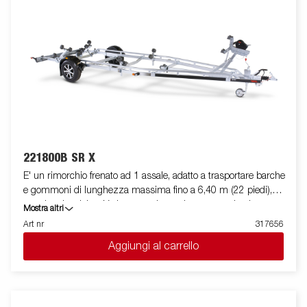
221800B SR X
E' un rimorchio frenato ad 1 assale, adatto a trasportare barche
e gommoni di lunghezza massima fino a 6,40 m (22 piedi),
con doppio telaio a V che garantisce robustezza ed ottima
Mostra altri
stabilità durante il traino. La sua dotazione standard prevede
Art nr
317656
due slitte posteriori ribaltabili e rulli laterali ad alta resistenza di
Aggiungi al carrello
qualità superiore. Il telaio del rimorchio è totalmente zincato a
caldo, per garantire una durevole resistenza alla corrosione. Il
cablaggio elettrico è completamente protetto all'interno dei
longheroni del rimorchio. I cuscinetti utilizzati sono
impermeabili. Il supporto argano è regolabile su vari gradi di