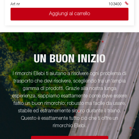
Art nr
103400
Aggiungi al carrello
UN BUON INIZIO
I rimorchi Ellebi ti aiutano a risolvere ogni problema di
trasporto che devi risolvere, scegliendo tra un'ampia
gamma di prodotti. Grazie alla nostra lunga
esperienza, sappiamo esattamente come deve essere
fatto un buon rimorchio: robusto ma facile da usare,
stabile ed estramemente sicuro durante il traino.
Questo è esattamente tutto ciò che ti offre un
rimorchio Ellebi.