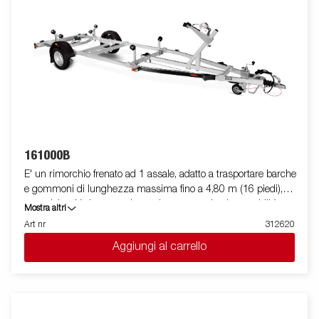
di libertà, garantendo estrema flessibilità durante il
posizionamento ed l'alloggiamento dell'imbarcazione. La barra
luci posteriore è facilmente amovibile, in modo da facilitare il
varo e l'alaggio dell'imbarcazione trasportata. Le immagini sono
solo a scopo illustrativo e possono mostrare accessori opzionali.
161000B
E' un rimorchio frenato ad 1 assale, adatto a trasportare barche
e gommoni di lunghezza massima fino a 4,80 m (16 piedi),
con telaio a V che garantisce robustezza ed ottima stabilità
Mostra altri
durante il traino. La sua dotazione standard prevede una slitta
Art nr
312620
posteriore ribaltabile e rulli laterali ad alta resistenza. Il telaio del
Aggiungi al carrello
rimorchio è totalmente zincato a caldo, per garantire una
durevole resistenza alla corrosione. Il cablaggio elettrico è
completamente protetto all'interno dei longheroni del rimorchio.
I cuscinetti utilizzati sono impermeabili. Il supporto argano è
regolabile su vari gradi di libertà, garantendo estrema flessibilità