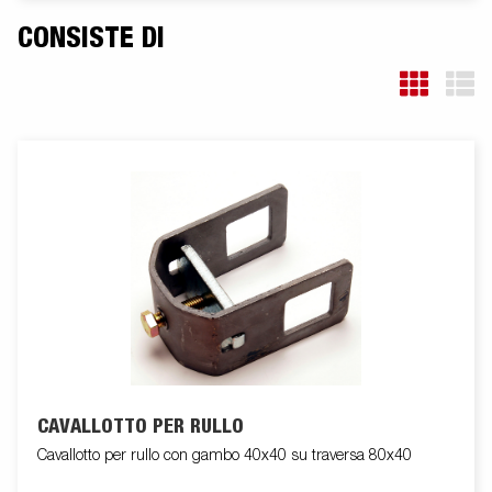
completamente protetto all'interno dei longheroni del rimorchio.
I cuscinetti utilizzati sono impermeabili. Il supporto argano è
CONSISTE DI
regolabile su vari gradi di libertà, garantendo estrema flessibilità
durante il posizionamento ed l'alloggiamento dell'imbarcazione.
La barra luci posteriore è facilmente amovibile, in modo da
facilitare il varo e l'alaggio dell'imbarcazione trasportata. Le
immagini sono solo a scopo illustrativo e possono mostrare
accessori opzionali.
CAVALLOTTO PER RULLO
Cavallotto per rullo con gambo 40x40 su traversa 80x40