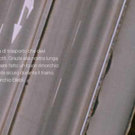
a di trasporto che devi
ti. Grazie alla nostra lunga
re fatto un buon rimorchio:
e sicuro durante il traino.
rchio Ellebi.