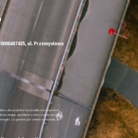
 0000487425, ul. Przemysłowa
lebi e altri prodotti e funzionalità sono marchi di
odificare design, specifiche e attrezzature senza
i e immagini. La gamma può variare a seconda del