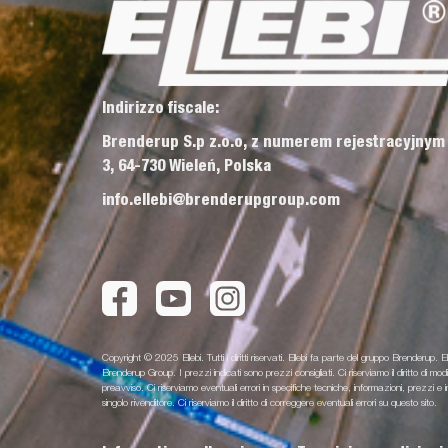
Indirizzo fiscale:
Brenderup S.p z.o.o, z numerem rejestracyjnym
3, 64-730 Wieleń, Polska
info.ellebi@brenderupgroup.com
Copyright © 2025 Ellebi. Tutti i diritti riservati. Ellebi fa parte del gruppo Brenderup. El
Brenderup Group. I prezzi indicati sono prezzi consigliati. Ci riserviamo il diritto di m
preavviso. Ci riserviamo eventuali errori in specifiche tecniche, informazioni, prezz
singolo rivenditore. Ci riserviamo il diritto di correggere eventuali errori su questo sito.