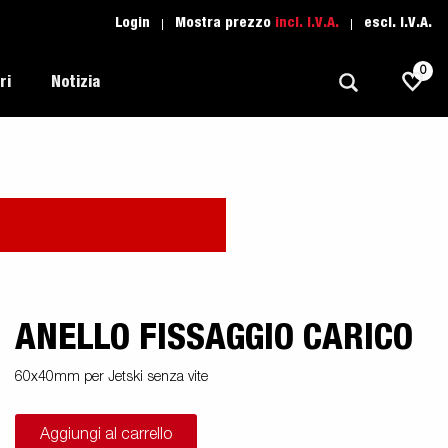
Login
Mostra prezzo
incl. I.V.A.
escl. I.V.A.
0
ri
Notizia
Trasporti Leggeri
Scuola di guida
Regolamentazione
Imbarcazioni
Ricambio
Scelta del rimorchio
l tuo
Suggerimenti e avvisi
Trasporto Auto
Assistenza Rimorchi
i
ANELLO FISSAGGIO CARICO
Professionali
moto
Sport Acquatici
60x40mm per Jetski senza vite
Proffessionista
Aggiungi al carrello