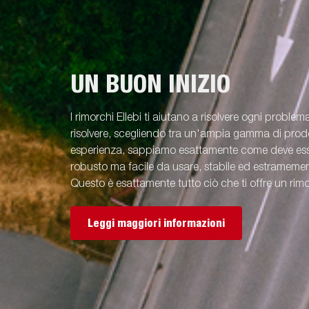
UN BUON INIZIO
I rimorchi Ellebi ti aiutano a risolvere ogni problem
risolvere, scegliendo tra un'ampia gamma di prodot
esperienza, sappiamo esattamente come deve esse
robusto ma facile da usare, stabile ed estramement
Questo è esattamente tutto ciò che ti offre un rimo
Leggi maggiori informazioni