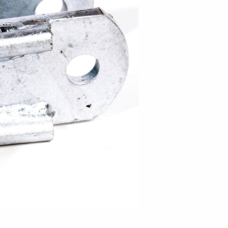
Pressione dei pneumatici
Equipaggiamenti
Piedi
i anteriori
Rampi di carico
rchio per
per carico
stabilizza
Controlli prima di partire
 acquatici
Schema elettrico
Sicurezza della barca
Scatole porta
Ruote / Cer
altabili
Argani
attrezzi
Parafang