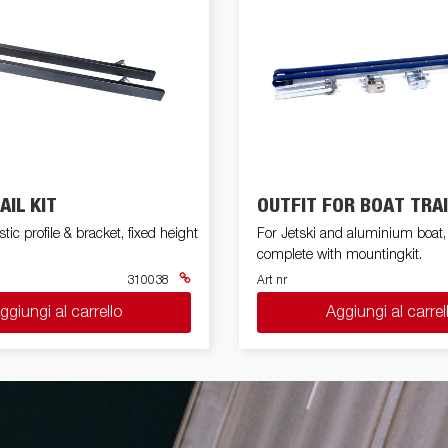
Pressione dei pneumatici
Equipaggiamenti
Piedi
i anteriori
Rampi di carico
rchio per
per carico
stabilizza
Controlli prima di partire
 acquatici
Schema elettrico
Sicurezza della barca
Scatole porta
Ruote / Cer
altabili
Argani
attrezzi
Parafang
AIL KIT
OUTFIT FOR BOAT TRA
stic profile & bracket, fixed height
For Jetski and aluminium boat,
complete with mountingkit.
310038
Art nr
ggiungi al carrello
Aggiungi al carrel