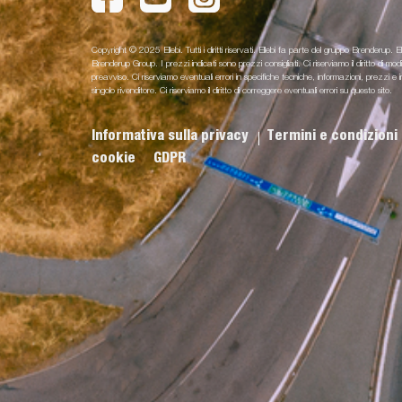
Copyright © 2025 Ellebi. Tutti i diritti riservati. Ellebi fa parte del gruppo Brenderup. El
Brenderup Group. I prezzi indicati sono prezzi consigliati. Ci riserviamo il diritto di m
preavviso. Ci riserviamo eventuali errori in specifiche tecniche, informazioni, prezz
singolo rivenditore. Ci riserviamo il diritto di correggere eventuali errori su questo sito.
Informativa sulla privacy
Termini e condizioni
cookie
GDPR