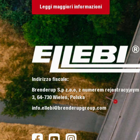
Leggi maggiori informazioni
Indirizzo fiscale:
Brenderup S.p z.o.o, z numerem rejestracyjnym
3, 64-730 Wieleń, Polska
info.ellebi@brenderupgroup.com