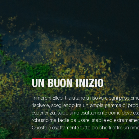
UN BUON INIZIO
I rimorchi Ellebi ti aiutano a risolvere ogni problem
risolvere, scegliendo tra un'ampia gamma di prodot
esperienza, sappiamo esattamente come deve esse
robusto ma facile da usare, stabile ed estramement
Questo è esattamente tutto ciò che ti offre un rimo