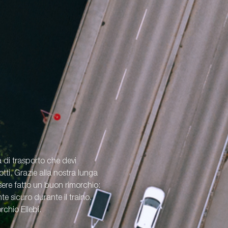
a di trasporto che devi
ti. Grazie alla nostra lunga
re fatto un buon rimorchio:
e sicuro durante il traino.
rchio Ellebi.