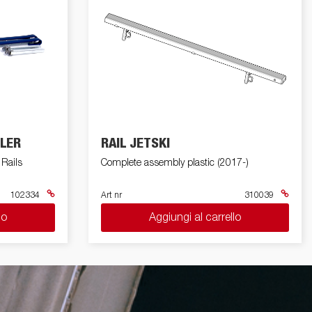
auto elettrica
tori
Premium e rimorchi X-Line
Ricambio
Scuola di guida
chi /
hi
ILER
RAIL JETSKI
 Rails
Complete assembly plastic (2017-)
102334
Art nr
310039
lo
Aggiungi al carrello