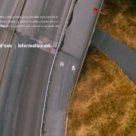
lebi e altri prodotti e funzionalità sono marchi di
odificare design, specifiche e attrezzature senza
i e immagini. La gamma può variare a seconda del
 d'uso
Informativa sui