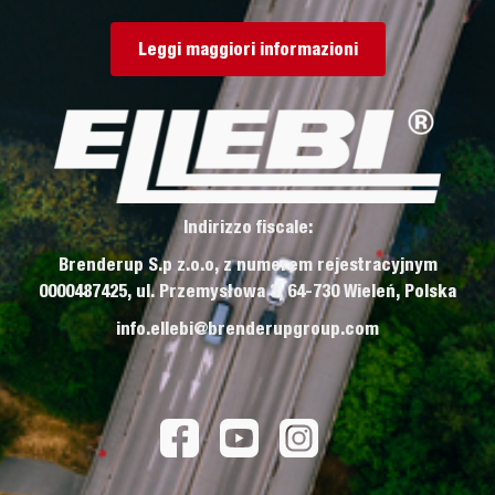
Leggi maggiori informazioni
Indirizzo fiscale:
Brenderup S.p z.o.o, z numerem rejestracyjnym
0000487425, ul. Przemysłowa 3, 64-730 Wieleń, Polska
info.ellebi@brenderupgroup.com