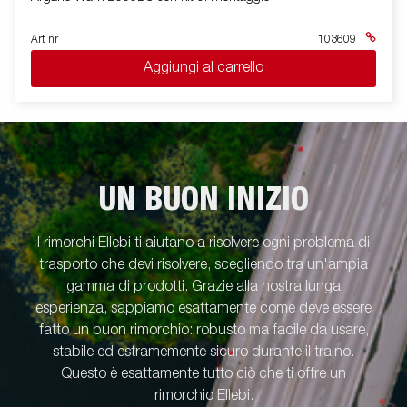
Art nr
103609
Aggiungi al carrello
UN BUON INIZIO
I rimorchi Ellebi ti aiutano a risolvere ogni problema di
trasporto che devi risolvere, scegliendo tra un'ampia
gamma di prodotti. Grazie alla nostra lunga
esperienza, sappiamo esattamente come deve essere
fatto un buon rimorchio: robusto ma facile da usare,
stabile ed estramemente sicuro durante il traino.
Questo è esattamente tutto ciò che ti offre un
rimorchio Ellebi.