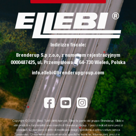
Indirizzo fiscale:
Brenderup S.p z.o.o, z numerem rejestracyjnym
0000487425, ul. Przemysłowa 3, 64-730 Wieleń, Polska
info.ellebi@brenderupgroup.com
Copyright © 2025 Ellebi. Tutti i diritti riservati. Ellebi fa parte del gruppo Brenderup. Ellebi e
altri prodotti e funzionalità sono marchi di Brenderup Group. I prezzi indicati sono prezzi
consigliati. Ci riserviamo il diritto di modificare design, specifiche e attrezzature senza
preavviso. Ci riserviamo eventuali errori in specifiche tecniche, informazioni, prezzi e