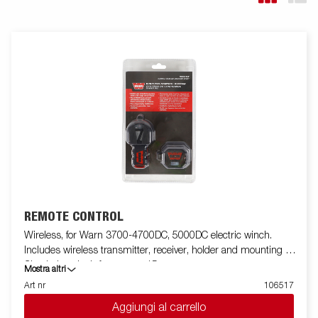
REMOTE CONTROL
Wireless, for Warn 3700-4700DC, 5000DC electric winch.
Includes wireless transmitter, receiver, holder and mounting kit.
Check the winch from up to 15m.
Mostra altri
Art nr
106517
Aggiungi al carrello