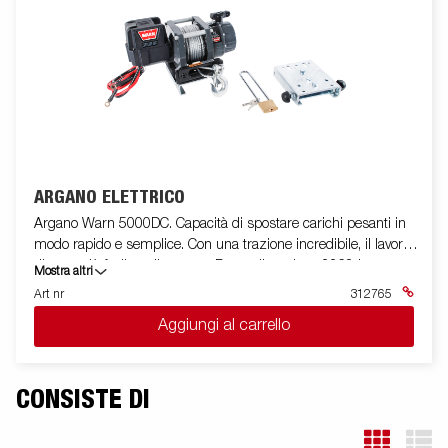
ARGANO ELETTRICO
Argano Warn 5000DC. Capacità di spostare carichi pesanti in
modo rapido e semplice. Con una trazione incredibile, il lavoro
diventa più facile e divertente. Forza di trazione 2268 kg,
Mostra altri
telecomando Cavo da 3,7 m (incluso). Motore: Magnete
Art nr
312765
permanente. Freno: dinamico e meccanico. Tensione: 12 volt
Aggiungi al carrello
CC. Accoppiamento (disinnesto): tramite leva. Diametro
tamburo: 7,62 cm.
CONSISTE DI