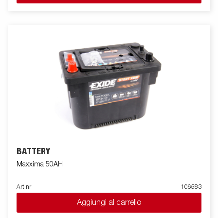
BATTERY
Maxxima 50AH
Art nr
106583
Aggiungi al carrello