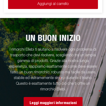
Aggiungi al carrello
UN BUON INIZIO
I rimorchi Ellebi ti aiutano a risolvere ogni problema di
trasporto che devi risolvere, scegliendo tra un'ampia
gamma di prodotti. Grazie alla nostra lunga
esperienza, sappiamo esattamente come deve essere
fatto un buon rimorchio: robusto ma facile da usare,
stabile ed estramemente sicuro durante il traino.
Questo è esattamente tutto ciò che ti offre un
rimorchio Ellebi.
Leggi maggiori informazioni