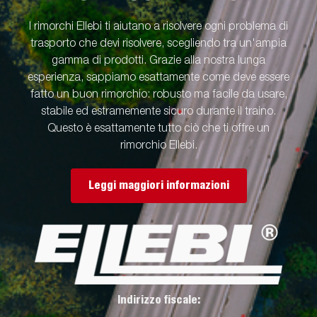
I rimorchi Ellebi ti aiutano a risolvere ogni problema di
trasporto che devi risolvere, scegliendo tra un'ampia
gamma di prodotti. Grazie alla nostra lunga
esperienza, sappiamo esattamente come deve essere
fatto un buon rimorchio: robusto ma facile da usare,
stabile ed estramemente sicuro durante il traino.
Questo è esattamente tutto ciò che ti offre un
rimorchio Ellebi.
Leggi maggiori informazioni
Indirizzo fiscale: