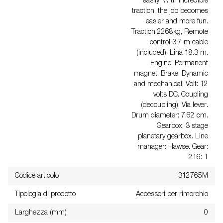
easily. With incredible
traction, the job becomes
easier and more fun.
Traction 2268kg, Remote
control 3.7 m cable
(included). Lina 18.3 m.
Engine: Permanent
magnet. Brake: Dynamic
and mechanical. Volt: 12
volts DC. Coupling
(decoupling): Via lever.
Drum diameter: 7.62 cm.
Gearbox: 3 stage
planetary gearbox. Line
manager: Hawse. Gear:
216: 1
Codice articolo
312765M
Tipologia di prodotto
Accessori per rimorchio
Larghezza (mm)
0