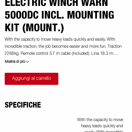
ELECTRIC WINCH WARN
5000DC INCL. MOUNTING
KIT (MOUNT.)
With the capacity to move heavy loads quickly and easily. With
incredible traction, the job becomes easier and more fun. Traction
2268kg, Remote control 3.7 m cable (included). Lina 18.3 m.
Engine: Permanent magnet. Brake: Dynamic and mechanical. Volt:
Mostra di più
12 volts DC. Coupling (decoupling): Via lever. Drum diameter: 7.62
cm. Gearbox: 3 stage planetary gearbox. Line manager: Hawse.
Aggiungi al carrello
Gear: 216: 1
SPECIFICHE
With the capacity to move
heavy loads quickly and