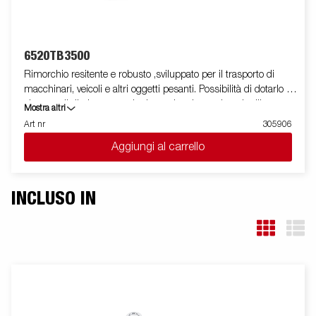
6520TB3500
Rimorchio resitente e robusto ,sviluppato per il trasporto di
macchinari, veicoli e altri oggetti pesanti. Possibilità di dotarlo di
sistema di ribaltamento che lo rende adatto ad ogni utilizzo
Mostra altri
mediante la combinazione di diversi accessori Le immagini
Art nr
305906
sono solo a scopo illustrativo e possono mostrare attrezzature
Aggiungi al carrello
opzionali.
INCLUSO IN