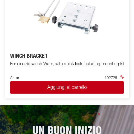
WINCH BRACKET
For electric winch Warn, with quick lock including mounting kit
Art nr
102726
Aggiungi al carrello
UN BUON INIZIO