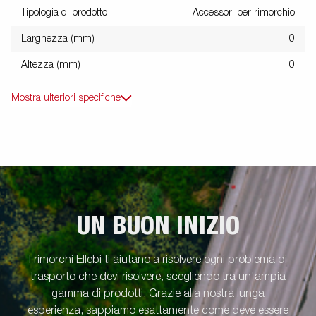
Tipologia di prodotto
Accessori per rimorchio
Larghezza (mm)
0
Altezza (mm)
0
Mostra ulteriori specifiche
UN BUON INIZIO
I rimorchi Ellebi ti aiutano a risolvere ogni problema di
trasporto che devi risolvere, scegliendo tra un'ampia
gamma di prodotti. Grazie alla nostra lunga
esperienza, sappiamo esattamente come deve essere