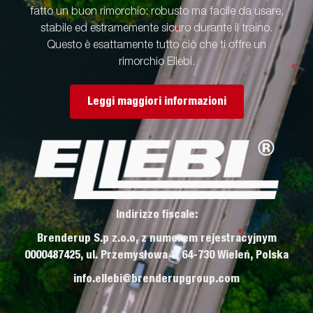
fatto un buon rimorchio: robusto ma facile da usare,
stabile ed estramemente sicuro durante il traino.
Questo è esattamente tutto ciò che ti offre un
rimorchio Ellebi.
Leggi maggiori informazioni
Indirizzo fiscale:
Brenderup S.p z.o.o, z numerem rejestracyjnym
0000487425, ul. Przemysłowa 3, 64-730 Wieleń, Polska
info.ellebi@brenderupgroup.com