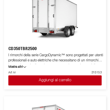
CD350TBR2500
I rimorchi della serie CargoDynamic™ sono progettati per utenti
professionali e auto elettriche che necessitano di un rimorchio
leggero in grado di coprire e proteggere le proprie merci. Il
Mostra altri
rimorchio offre un'elevata capacità di carico. Il design del
Art nr
315153
rimorchio offre la possibilità di una profilatura completa su tutti i
Aggiungi al carrello
lati del rimorchio, sfruttando appieno il potenziale pubblicitario
del rimorchio. Costruito con un moderno materiale a nido d'ape
leggero, resistente agli urti, non organico e impermeabile. Con
una varietà di dimensioni disponibili dotate di porte o rampa,
CargoDynamic™ è un rimorchio altamente flessibile. Ruota di
manovra automatica che semplifica l'uso del rimorchio.Le