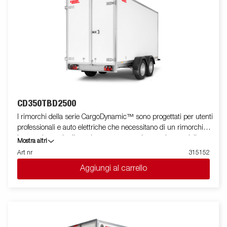
immagini hanno scopo puramente illustrativo e possono
mostrare attrezzature opzionali.
CD350TBD2500
I rimorchi della serie CargoDynamic™ sono progettati per utenti
professionali e auto elettriche che necessitano di un rimorchio
leggero in grado di coprire e proteggere le proprie merci. Il
Mostra altri
rimorchio offre un'elevata capacità di carico. Il design del
Art nr
315152
rimorchio offre la possibilità di una profilatura completa su tutti i
Aggiungi al carrello
lati del rimorchio, sfruttando appieno il potenziale pubblicitario
del rimorchio. Costruito con un moderno materiale a nido d'ape
leggero, resistente agli urti, non organico e impermeabile. Con
una varietà di dimensioni disponibili dotate di porte o rampa,
CargoDynamic™ è un rimorchio altamente flessibile. Ruota di
manovra automatica che semplifica l'uso del rimorchio.Le