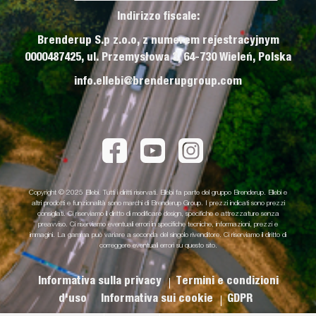
Indirizzo fiscale:
Brenderup S.p z.o.o, z numerem rejestracyjnym
0000487425, ul. Przemysłowa 3, 64-730 Wieleń, Polska
info.ellebi@brenderupgroup.com
Copyright © 2025 Ellebi. Tutti i diritti riservati. Ellebi fa parte del gruppo Brenderup. Ellebi e
altri prodotti e funzionalità sono marchi di Brenderup Group. I prezzi indicati sono prezzi
consigliati. Ci riserviamo il diritto di modificare design, specifiche e attrezzature senza
preavviso. Ci riserviamo eventuali errori in specifiche tecniche, informazioni, prezzi e
immagini. La gamma può variare a seconda del singolo rivenditore. Ci riserviamo il diritto di
correggere eventuali errori su questo sito.
Informativa sulla privacy
Termini e condizioni
d'uso
Informativa sui cookie
GDPR