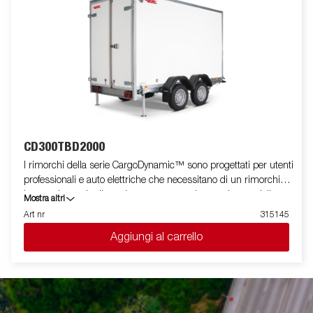
immagini hanno scopo puramente illustrativo e possono
mostrare attrezzature opzionali.
CD300TBD2000
I rimorchi della serie CargoDynamic™ sono progettati per utenti
professionali e auto elettriche che necessitano di un rimorchio
leggero in grado di coprire e proteggere le proprie merci. Il
Mostra altri
rimorchio offre un'elevata capacità di carico. Il design del
Art nr
315145
rimorchio offre la possibilità di una profilatura completa su tutti i
Aggiungi al carrello
lati del rimorchio, sfruttando appieno il potenziale pubblicitario
del rimorchio. Costruito con un moderno materiale a nido d'ape
leggero, resistente agli urti, non organico e impermeabile. Con
una varietà di dimensioni disponibili dotate di porte o rampa,
CargoDynamic™ è un rimorchio altamente flessibile. Ruota di
manovra automatica che semplifica l'uso del rimorchio.Le