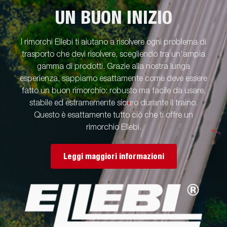
immagini hanno scopo puramente illustrativo e possono
UN BUON INIZIO
mostrare attrezzature opzionali.
I rimorchi Ellebi ti aiutano a risolvere ogni problema di
trasporto che devi risolvere, scegliendo tra un'ampia
gamma di prodotti. Grazie alla nostra lunga
esperienza, sappiamo esattamente come deve essere
fatto un buon rimorchio: robusto ma facile da usare,
stabile ed estramemente sicuro durante il traino.
Questo è esattamente tutto ciò che ti offre un
rimorchio Ellebi.
Leggi maggiori informazioni