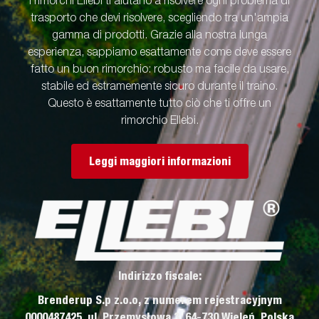
I rimorchi Ellebi ti aiutano a risolvere ogni problema di
trasporto che devi risolvere, scegliendo tra un'ampia
gamma di prodotti. Grazie alla nostra lunga
esperienza, sappiamo esattamente come deve essere
fatto un buon rimorchio: robusto ma facile da usare,
stabile ed estramemente sicuro durante il traino.
Questo è esattamente tutto ciò che ti offre un
rimorchio Ellebi.
Leggi maggiori informazioni
Indirizzo fiscale:
Brenderup S.p z.o.o, z numerem rejestracyjnym
0000487425, ul. Przemysłowa 3, 64-730 Wieleń, Polska