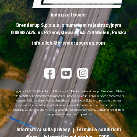
Indirizzo fiscale:
Brenderup S.p z.o.o, z numerem rejestracyjnym
0000487425, ul. Przemysłowa 3, 64-730 Wieleń, Polska
info.ellebi@brenderupgroup.com
Copyright © 2025 Ellebi. Tutti i diritti riservati. Ellebi fa parte del gruppo Brenderup. Ellebi e
altri prodotti e funzionalità sono marchi di Brenderup Group. I prezzi indicati sono prezzi
consigliati. Ci riserviamo il diritto di modificare design, specifiche e attrezzature senza
preavviso. Ci riserviamo eventuali errori in specifiche tecniche, informazioni, prezzi e
immagini. La gamma può variare a seconda del singolo rivenditore. Ci riserviamo il diritto di
correggere eventuali errori su questo sito.
Informativa sulla privacy
Termini e condizioni