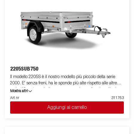
2205SUB750
Il modello 2205S è il nostro modello più piccolo della serie
2000. E' senza freni, ha le sponde più alte rispetto alle altre
serie (40 cm) e quindi consente un volume di carico più elevato.
Mostra altri
Il rimorchio è facile da caricare e presenta le sponde anteriori e
Art nr
311763
posteriori apribili per facilitare il carico di merci più lunghe. Tutte
Aggiungi al carrello
le versioni sono dotate di anelli di fissaggio carico interni per
bloccare la merce trasportata. Come sempre ELLEBI offre un
ampio programma di accessori per tutti i rimorchi. Le immagini
sono solo a scopo illustrativo e possono mostrare accessori
opzionali.