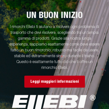
UN BUON INIZIO
I rimorchi Ellebi ti aiutano a risolvere ogni problema di
trasporto che devi risolvere, scegliendo tra un'ampia
gamma di prodotti. Grazie alla nostra lunga
esperienza, sappiamo esattamente come deve essere
fatto un buon rimorchio: robusto ma facile da usare,
stabile ed estramemente sicuro durante il traino.
Questo è esattamente tutto ciò che ti offre un
rimorchio Ellebi.
Leggi maggiori informazioni