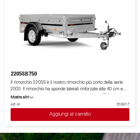
2205SB750
Il rimorchio 2205S è il nostro rimorchio più corto della serie
2000. Il rimorchio ha sponde laterali rinforzate alte 40 cm e
quindi consente un volume di carico più elevato. E' facile da
Mostra altri
caricare grazie a la spomde anteriore e posteriore apribili per il
Art nr
316917
carico di merci lunghe. Tutte le versioni sono dotate di anelli di
Aggiungi al carrello
fissaggio carico interni per bloccare la merce trasportata. Come
sempre ELLEBI offre un ampio programma di accessori per
tutti i rimorchi. Le immagini sono solo a scopo illustrativo e
possono mostrare accessori opzionali.