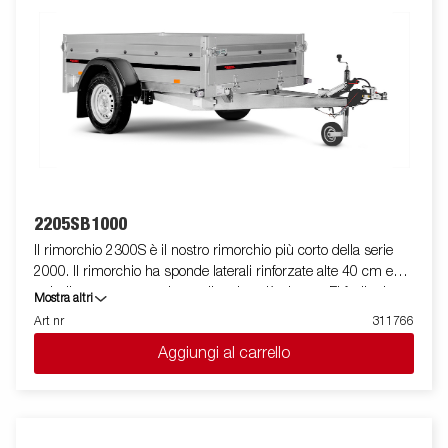
2205SB1000
Il rimorchio 2300S è il nostro rimorchio più corto della serie
2000. Il rimorchio ha sponde laterali rinforzate alte 40 cm e
quindi consente un volume di carico più elevato. E' facile da
Mostra altri
caricare grazie a la spomde anteriore e posteriore apribili per il
Art nr
311766
carico di merci lunghe. Tutte le versioni sono dotate di anelli di
Aggiungi al carrello
fissaggio carico interni per bloccare la merce trasportata. Come
sempre ELLEBI offre un ampio programma di accessori per
tutti i rimorchi. Le immagini sono solo a scopo illustrativo e
possono mostrare accessori opzionali.