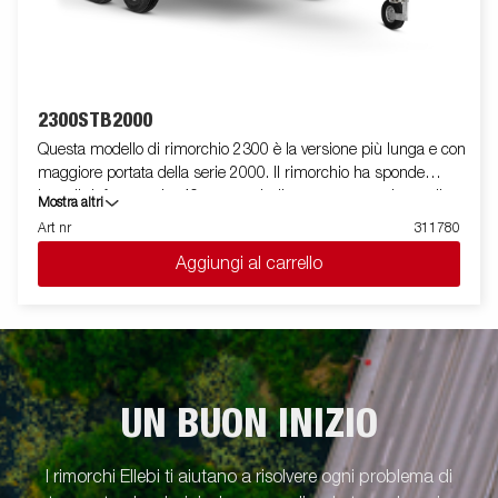
2300STB2000
Questa modello di rimorchio 2300 è la versione più lunga e con
maggiore portata della serie 2000. Il rimorchio ha sponde
laterali rinforzate alte 40 cm e quindi consente un volume di
Mostra altri
carico più elevato. E' facile da caricare e presenta la spomde
Art nr
311780
anteriore e posteriore apribili per il carico di merci lunghe. Tutte
Aggiungi al carrello
le versioni sono dotate di anelli di fissaggio carico interni per
bloccare la merce trasportata. Come sempre ELLEBI offre un
ampio programma di accessori per tutti i rimorchi. Le immagini
sono solo a scopo illustrativo e possono mostrare accessori
opzionali.
UN BUON INIZIO
I rimorchi Ellebi ti aiutano a risolvere ogni problema di