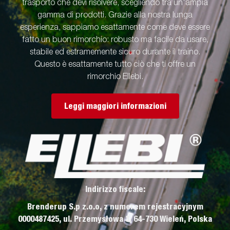
trasporto che devi risolvere, scegliendo tra un'ampia
gamma di prodotti. Grazie alla nostra lunga
esperienza, sappiamo esattamente come deve essere
fatto un buon rimorchio: robusto ma facile da usare,
stabile ed estramemente sicuro durante il traino.
Questo è esattamente tutto ciò che ti offre un
rimorchio Ellebi.
Leggi maggiori informazioni
Indirizzo fiscale:
Brenderup S.p z.o.o, z numerem rejestracyjnym
0000487425, ul. Przemysłowa 3, 64-730 Wieleń, Polska