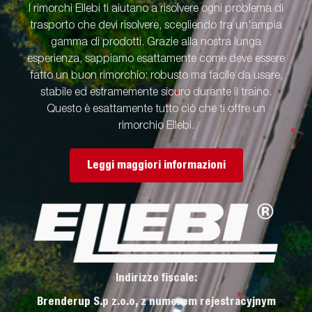
I rimorchi Ellebi ti aiutano a risolvere ogni problema di
trasporto che devi risolvere, scegliendo tra un'ampia
gamma di prodotti. Grazie alla nostra lunga
esperienza, sappiamo esattamente come deve essere
fatto un buon rimorchio: robusto ma facile da usare,
stabile ed estramemente sicuro durante il traino.
Questo è esattamente tutto ciò che ti offre un
rimorchio Ellebi.
Leggi maggiori informazioni
Indirizzo fiscale:
Brenderup S.p z.o.o, z numerem rejestracyjnym