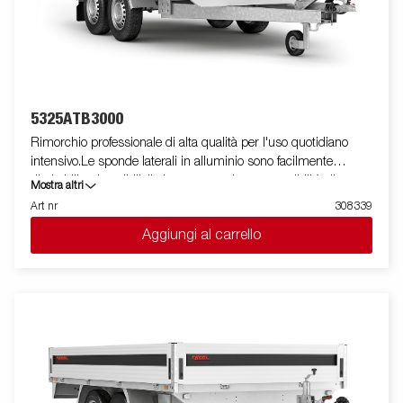
5325ATB3000
Rimorchio professionale di alta qualità per l'uso quotidiano
intensivo.Le sponde laterali in alluminio sono facilmente
ribaltabili e rimovibili, il che aumenta le sue possibilità di
Mostra altri
utilizzo, trasformandolo da rimorchio cassonato a pianale. I
Art nr
308339
punti di fissaggio ( max 400 kg carico/per anello)sono perfetti
Aggiungi al carrello
per assicurare il carico . E' disponibile una vasta gamma di
accessori. Le immagini sono solo a scopo illustrativo e possono
mostrare attrezzature opzionali.