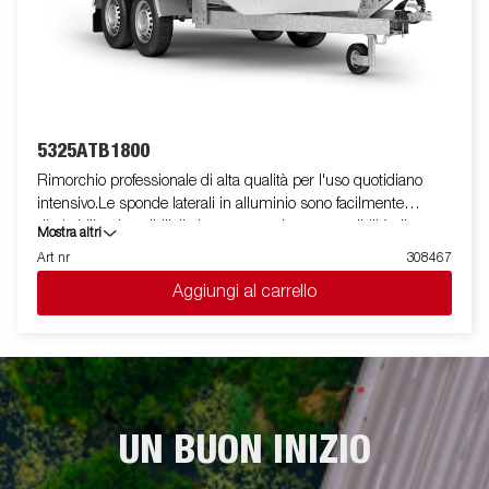
5325ATB1800
Rimorchio professionale di alta qualità per l'uso quotidiano
intensivo.Le sponde laterali in alluminio sono facilmente
ribaltabili e rimovibili, il che aumenta le sue possibilità di
Mostra altri
utilizzo, trasformandolo da rimorchio cassonato a pianale. I
Art nr
308467
punti di fissaggio ( max 400 kg carico/per anello)sono perfetti
Aggiungi al carrello
per assicurare il carico . E' disponibile una vasta gamma di
accessori. Le immagini sono solo a scopo illustrativo e possono
mostrare attrezzature opzionali.
UN BUON INIZIO