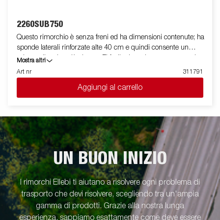
2260SUB750
Questo rimorchio è senza freni ed ha dimensioni contenute; ha
sponde laterali rinforzate alte 40 cm e quindi consente un
volume di carico più elevato. E' facile da caricare e presenta la
Mostra altri
spomde anteriore e posteriore apribili per il carico di merci
Art nr
311791
lunghe. Tutte le versioni sono dotate di anelli di fissaggio carico
Aggiungi al carrello
interni per bloccare la merce trasportata. Come sempre ELLEBI
offre un ampio programma di accessori per tutti i rimorchi. Le
immagini sono solo a scopo illustrativo e possono mostrare
accessori opzionali.
UN BUON INIZIO
I rimorchi Ellebi ti aiutano a risolvere ogni problema di
trasporto che devi risolvere, scegliendo tra un'ampia
gamma di prodotti. Grazie alla nostra lunga
esperienza, sappiamo esattamente come deve essere