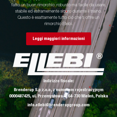
fatto un buon rimorchio: robusto ma facile da usare,
stabile ed estramemente sicuro durante il traino.
Questo è esattamente tutto ciò che ti offre un
rimorchio Ellebi.
Leggi maggiori informazioni
Indirizzo fiscale:
Brenderup S.p z.o.o, z numerem rejestracyjnym
0000487425, ul. Przemysłowa 3, 64-730 Wieleń, Polska
info.ellebi@brenderupgroup.com