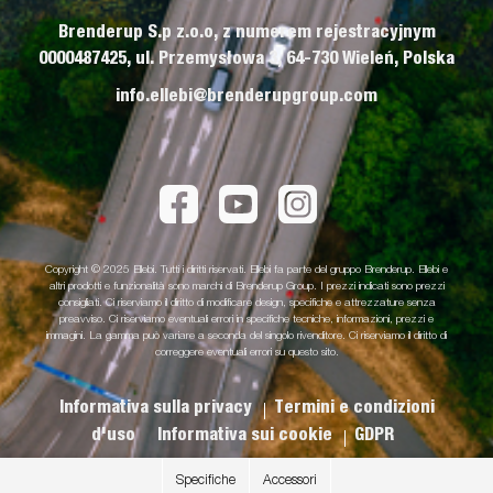
Brenderup S.p z.o.o, z numerem rejestracyjnym
0000487425, ul. Przemysłowa 3, 64-730 Wieleń, Polska
info.ellebi@brenderupgroup.com
Copyright © 2025 Ellebi. Tutti i diritti riservati. Ellebi fa parte del gruppo Brenderup. Ellebi e
altri prodotti e funzionalità sono marchi di Brenderup Group. I prezzi indicati sono prezzi
consigliati. Ci riserviamo il diritto di modificare design, specifiche e attrezzature senza
preavviso. Ci riserviamo eventuali errori in specifiche tecniche, informazioni, prezzi e
immagini. La gamma può variare a seconda del singolo rivenditore. Ci riserviamo il diritto di
correggere eventuali errori su questo sito.
Informativa sulla privacy
Termini e condizioni
d'uso
Informativa sui cookie
GDPR
Specifiche
Accessori