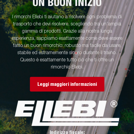
UN BUON INIZIO
I rimorchi Ellebi ti aiutano a risolvere ogni problema di
trasporto che devi risolvere, scegliendo tra un'ampia
gamma di prodotti. Grazie alla nostra lunga
esperienza, sappiamo esattamente come deve essere
fatto un buon rimorchio: robusto ma facile da usare,
stabile ed estramemente sicuro durante il traino.
Questo è esattamente tutto ciò che ti offre un
rimorchio Ellebi.
Leggi maggiori informazioni
Indirizzo fiscale: