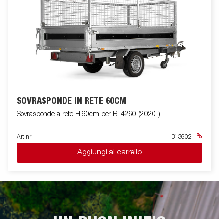
SOVRASPONDE IN RETE 60CM
Sovrasponde a rete H.60cm per BT4260 (2020-)
Art nr
313602
Aggiungi al carrello