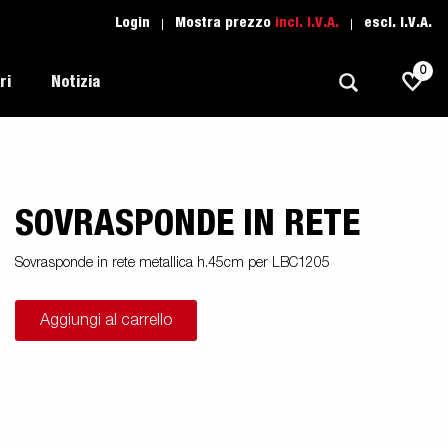
Login
Mostra prezzo
incl. I.V.A.
escl. I.V.A.
0
ri
Notizia
SOVRASPONDE IN RETE
Trasporti Leggeri
Scuola di guida
Regolamentazione
Imbarcazioni
Ricambio
Sovrasponde in rete metallica h.45cm per LBC1205
Scelta del rimorchio
l tuo
Suggerimenti e avvisi
Trasporto Auto
Aggiungi al carrello
Assistenza Rimorchi
i
Professionali
moto
Sport Acquatici
Proffessionista