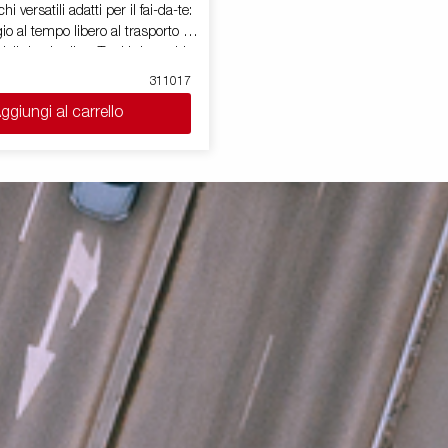
hi versatili adatti per il fai-da-te:
o al tempo libero al trasporto di
riali da giardino. Tutti i rimorchi
di un timone a V che permette di
311017
a propria destinazione in tutta
ggiungi al carrello
per alcune versioni sono
on sistema tilt. Il rimorchio può
mente riposto in posizione
r risparmiare spazio. Sono
una vasta gamma di accessori
no di personalizzare il
base alle proprie necessità. Le
o solo a scopo illustrativo e
ostrare accessori opzionali.