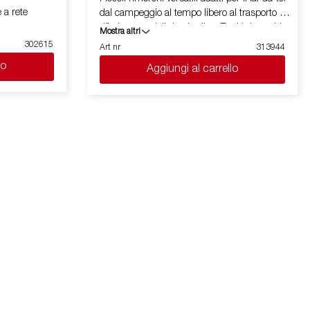
 a rete
dal campeggio al tempo libero al trasporto di
rifiuti e materiali da giardino. Tutti i rimorchi
Mostra altri
sono dotati di un timone a V che permette di
302615
Art nr
313944
raggiungere la propria destinazione in tutta
lo
Aggiungi al carrello
sicurezza e per alcune versioni sono
disponibili con sistema tilt. Il rimorchio può
essere facilmente riposto in posizione
verticale per risparmiare spazio. Sono
disponibili una vasta gamma di accessori
che permettono di personalizzare il
rimorchio in base alle proprie necessità. Le
immagini sono solo a scopo illustrativo e
potrebbero mostrare accessori opzionali.