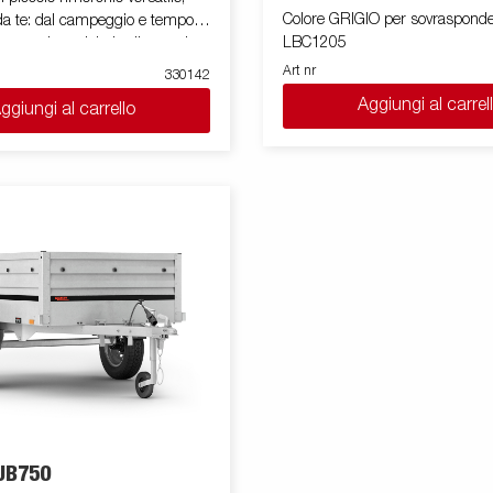
Colore GRIGIO per sovrasponde
i da te: dal campeggio e tempo
LBC1205
sistemazione del giardino, e al
rifiuti e merci. Questo rimorchio è
Art nr
330142
timone a V che ti aiuta a guidare
Aggiungi al carrel
ggiungi al carrello
 verso la tua destinazione. Le
o solo a scopo illustrativo e
trare equipaggiamenti
UB750