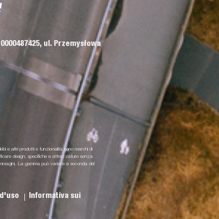
 0000487425, ul. Przemysłowa
lebi e altri prodotti e funzionalità sono marchi di
odificare design, specifiche e attrezzature senza
i e immagini. La gamma può variare a seconda del
 d'uso
Informativa sui