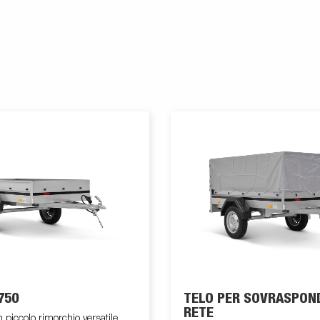
750
TELO PER SOVRASPON
RETE
un piccolo rimorchio versatile,