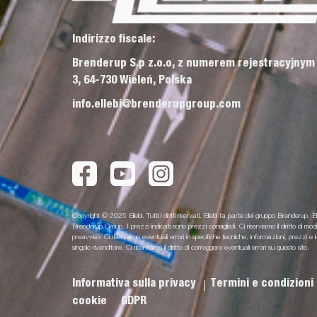
Indirizzo fiscale:
Brenderup S.p z.o.o, z numerem rejestracyjnym
3, 64-730 Wieleń, Polska
info.ellebi@brenderupgroup.com
Copyright © 2025 Ellebi. Tutti i diritti riservati. Ellebi fa parte del gruppo Brenderup. El
Brenderup Group. I prezzi indicati sono prezzi consigliati. Ci riserviamo il diritto di m
preavviso. Ci riserviamo eventuali errori in specifiche tecniche, informazioni, prezz
singolo rivenditore. Ci riserviamo il diritto di correggere eventuali errori su questo sito.
Informativa sulla privacy
Termini e condizioni
cookie
GDPR