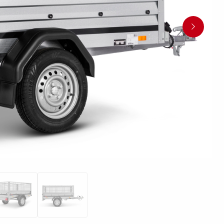
Pressione dei pneumatici
Equipaggiamenti
Piedi
i anteriori
Rampi di carico
rchio per
per carico
stabilizza
Controlli prima di partire
 acquatici
Schema elettrico
Sicurezza della barca
Scatole porta
Ruote / Cer
altabili
Argani
attrezzi
Parafang