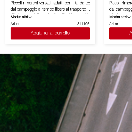
Piccoli rimorchi versatili adatti per il fai-da-te:
Piccoli rimorc
dal campeggio al tempo libero al trasporto di
dal campeggi
rifiuti e materiali da giardino. Tutti i rimorchi
rifiuti e mate
Mostra altri
Mostra altri
sono dotati di un timone a V che permette di
sono dotati 
Art nr
311106
Art nr
raggiungere la propria destinazione in tutta
raggiungere l
Aggiungi al carrello
A
sicurezza e per alcune versioni sono
sicurezza e 
disponibili con sistema tilt. Il rimorchio può
disponibili c
essere facilmente riposto in posizione
essere facil
verticale per risparmiare spazio. Sono
verticale pe
disponibili una vasta gamma di accessori
disponibili 
che permettono di personalizzare il
che permetto
rimorchio in base alle proprie necessità. Le
rimorchio in 
immagini sono solo a scopo illustrativo e
immagini son
potrebbero mostrare accessori opzionali.
potrebbero m