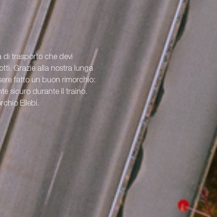
a di trasporto che devi
ti. Grazie alla nostra lunga
re fatto un buon rimorchio:
e sicuro durante il traino.
rchio Ellebi.