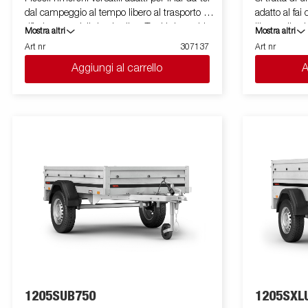
dal campeggio al tempo libero al trasporto di
adatto al fa
rifiuti e materiali da giardino. Tutti i rimorchi
libero, alla 
Mostra altri
Mostra altri
sono dotati di un timone a V che permette di
trasporto di 
Art nr
307137
Art nr
raggiungere la propria destinazione in tutta
dotato di un 
Aggiungi al carrello
A
sicurezza e per alcune versioni sono
in sicurezza
disponibili con sistema tilt. Il rimorchio può
immagini son
essere facilmente riposto in posizione
possono mos
verticale per risparmiare spazio. Sono
opzionali.
disponibili una vasta gamma di accessori
che permettono di personalizzare il
rimorchio in base alle proprie necessità. Le
immagini sono solo a scopo illustrativo e
potrebbero mostrare accessori opzionali.
1205SUB750
1205SXL