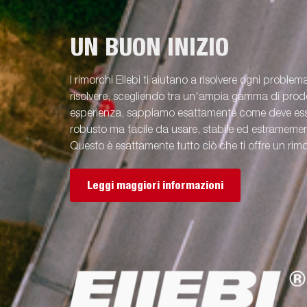
UN BUON INIZIO
I rimorchi Ellebi ti aiutano a risolvere ogni problem
risolvere, scegliendo tra un'ampia gamma di prodot
esperienza, sappiamo esattamente come deve esse
robusto ma facile da usare, stabile ed estramement
Questo è esattamente tutto ciò che ti offre un rimo
Leggi maggiori informazioni