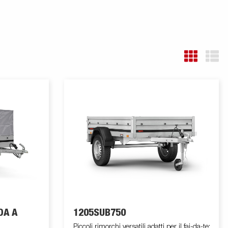
DA A
1205SUB750
Piccoli rimorchi versatili adatti per il fai-da-te: