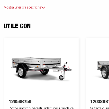
Mostra ulteriori specifiche
UTILE CON
1205SB750
1203SUB
Piccoli rimorchi versatili adatti per il fai-da-te:
Si tratta di 