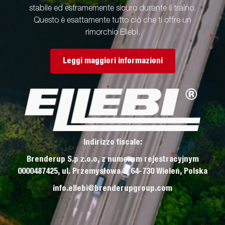
stabile ed estramemente sicuro durante il traino.
Questo è esattamente tutto ciò che ti offre un
rimorchio Ellebi.
Leggi maggiori informazioni
Indirizzo fiscale:
Brenderup S.p z.o.o, z numerem rejestracyjnym
0000487425, ul. Przemysłowa 3, 64-730 Wieleń, Polska
info.ellebi@brenderupgroup.com