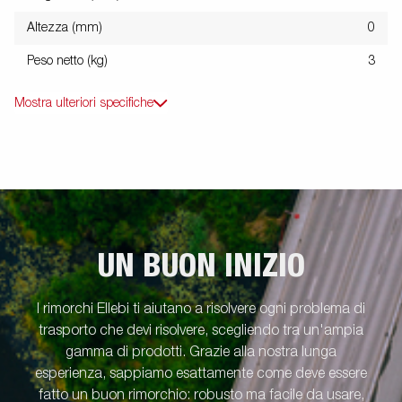
Altezza (mm)
0
Peso netto (kg)
3
Mostra ulteriori specifiche
UN BUON INIZIO
I rimorchi Ellebi ti aiutano a risolvere ogni problema di
trasporto che devi risolvere, scegliendo tra un'ampia
gamma di prodotti. Grazie alla nostra lunga
esperienza, sappiamo esattamente come deve essere
fatto un buon rimorchio: robusto ma facile da usare,