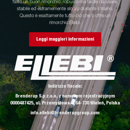
fatto un buon rimorchio: robusto ma facile da usare,
stabile ed estramemente sicuro durante il traino.
Questo è esattamente tutto ciò che ti offre un
rimorchio Ellebi.
Leggi maggiori informazioni
Indirizzo fiscale:
Brenderup S.p z.o.o, z numerem rejestracyjnym
0000487425, ul. Przemysłowa 3, 64-730 Wieleń, Polska
info.ellebi@brenderupgroup.com