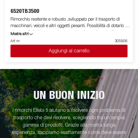
6520TB3500
Rimorchio resitente e robusto ,sviluppato per il trasporto di
macchinari, veicoli e altri oggetti pesanti. Possibilità di dotarlo di
sistema di ribaltamento che lo rende adatto ad ogni utilizzo
Mostra altri
mediante la combinazione di diversi accessori Le immagini
Art nr
305906
sono solo a scopo illustrativo e possono mostrare attrezzature
Aggiungi al carrello
opzionali.
UN BUON INIZIO
I rimorchi Ellebi ti aiutano a risolvere ogni problema di
trasporto che devi risolvere, scegliendo tra un'ampia
gamma di prodotti. Grazie alla nostra lunga
esperienza, sappiamo esattamente come deve essere