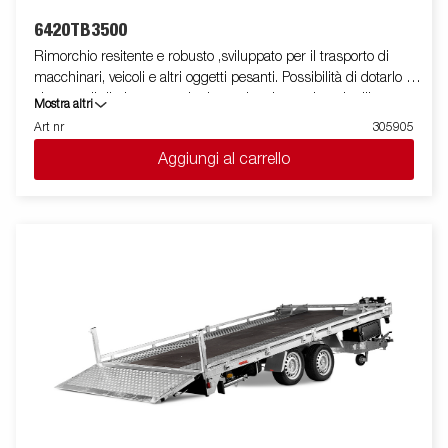
6420TB3500
Rimorchio resitente e robusto ,sviluppato per il trasporto di
macchinari, veicoli e altri oggetti pesanti. Possibilità di dotarlo di
sistema di ribaltamento che lo rende adatto ad ogni utilizzo
Mostra altri
mediante la combinazione di diversi accessori Le immagini
Art nr
305905
sono solo a scopo illustrativo e possono mostrare attrezzature
Aggiungi al carrello
opzionali.