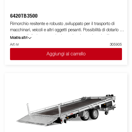
6420TB3500
Rimorchio resitente e robusto ,sviluppato per il trasporto di
macchinari, veicoli e altri oggetti pesanti. Possibilità di dotarlo di
sistema di ribaltamento che lo rende adatto ad ogni utilizzo
Mostra altri
mediante la combinazione di diversi accessori Le immagini
Art nr
305905
sono solo a scopo illustrativo e possono mostrare attrezzature
Aggiungi al carrello
opzionali.