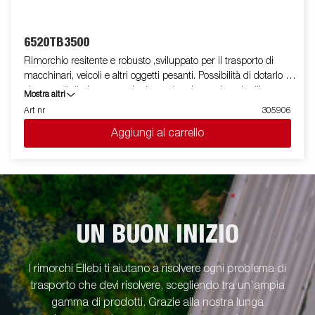
6520TB3500
Rimorchio resitente e robusto ,sviluppato per il trasporto di
macchinari, veicoli e altri oggetti pesanti. Possibilità di dotarlo di
sistema di ribaltamento che lo rende adatto ad ogni utilizzo
Mostra altri
mediante la combinazione di diversi accessori Le immagini
Art nr
305906
sono solo a scopo illustrativo e possono mostrare attrezzature
Aggiungi al carrello
opzionali.
UN BUON INIZIO
I rimorchi Ellebi ti aiutano a risolvere ogni problema di
trasporto che devi risolvere, scegliendo tra un'ampia
gamma di prodotti. Grazie alla nostra lunga