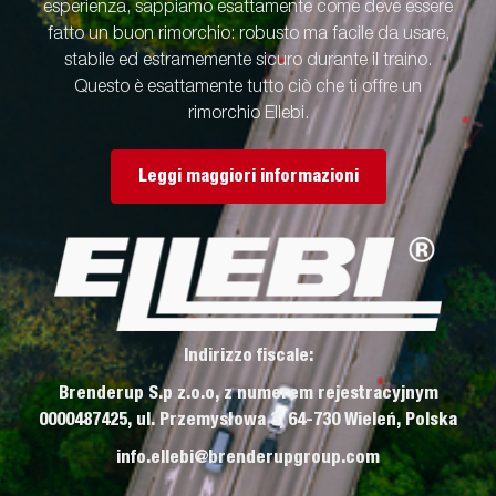
esperienza, sappiamo esattamente come deve essere
fatto un buon rimorchio: robusto ma facile da usare,
stabile ed estramemente sicuro durante il traino.
Questo è esattamente tutto ciò che ti offre un
rimorchio Ellebi.
Leggi maggiori informazioni
Indirizzo fiscale:
Brenderup S.p z.o.o, z numerem rejestracyjnym
0000487425, ul. Przemysłowa 3, 64-730 Wieleń, Polska
info.ellebi@brenderupgroup.com