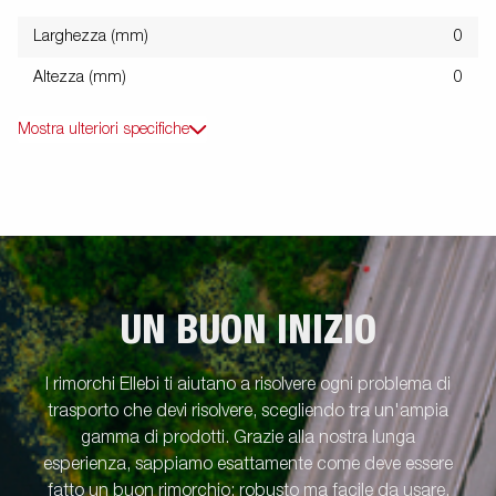
Larghezza (mm)
0
Altezza (mm)
0
Mostra ulteriori specifiche
UN BUON INIZIO
I rimorchi Ellebi ti aiutano a risolvere ogni problema di
trasporto che devi risolvere, scegliendo tra un'ampia
gamma di prodotti. Grazie alla nostra lunga
esperienza, sappiamo esattamente come deve essere
fatto un buon rimorchio: robusto ma facile da usare,