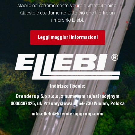
stabile ed estramemente sicuro durante il traino.
Questo è esattamente tutto ciò che ti offre un
rimorchio Ellebi.
Leggi maggiori informazioni
Indirizzo fiscale:
Brenderup S.p z.o.o, z numerem rejestracyjnym
0000487425, ul. Przemysłowa 3, 64-730 Wieleń, Polska
info.ellebi@brenderupgroup.com