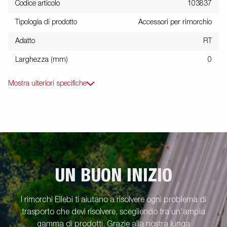
Codice articolo
103837
Tipologia di prodotto
Accessori per rimorchio
Adatto
RT
Larghezza (mm)
0
Mostra ulteriori specifiche
UN BUON INIZIO
I rimorchi Ellebi ti aiutano a risolvere ogni problema di
trasporto che devi risolvere, scegliendo tra un'ampia
gamma di prodotti. Grazie alla nostra lunga