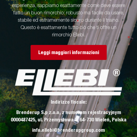
esperienza, sappiamo esattamente come deve essere
fatto un buon rimorchio: robusto ma facile da usare,
stabile ed estramemente sicuro durante il traino.
Questo è esattamente tutto ciò che ti offre un
rimorchio Ellebi.
Leggi maggiori informazioni
Indirizzo fiscale:
Brenderup S.p z.o.o, z numerem rejestracyjnym
0000487425, ul. Przemysłowa 3, 64-730 Wieleń, Polska
info.ellebi@brenderupgroup.com