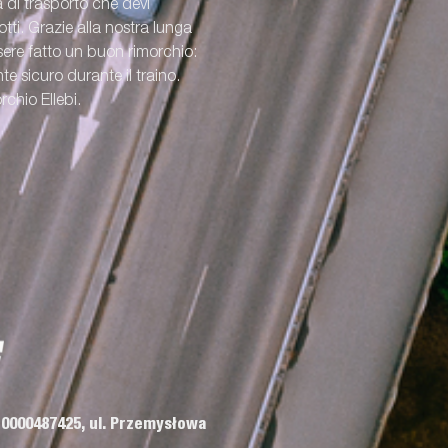
a di trasporto che devi
ti. Grazie alla nostra lunga
re fatto un buon rimorchio:
e sicuro durante il traino.
rchio Ellebi.
 0000487425, ul. Przemysłowa