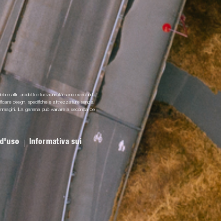
lebi e altri prodotti e funzionalità sono marchi di
odificare design, specifiche e attrezzature senza
i e immagini. La gamma può variare a seconda del
 d'uso
Informativa sui