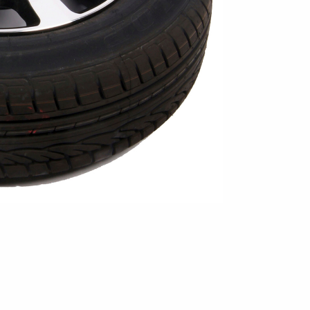
Pressione dei pneumatici
Equipaggiamenti
Piedi
i anteriori
Rampi di carico
rchio per
per carico
stabilizza
Controlli prima di partire
 acquatici
Schema elettrico
Sicurezza della barca
Scatole porta
Ruote / Cer
altabili
Argani
attrezzi
Parafang