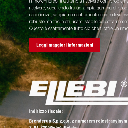
I rimorchi Ellebi ti aiutano a risolvere ogni problem
risolvere, scegliendo tra un'ampia gamma di prodot
esperienza, sappiamo esattamente come deve esse
robusto ma facile da usare, stabile ed estramement
Questo è esattamente tutto ciò che ti offre un rimo
Leggi maggiori informazioni
Indirizzo fiscale:
Brenderup S.p z.o.o, z numerem rejestracyjnym
3, 64-730 Wieleń, Polska