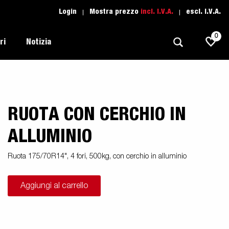
Login
Mostra prezzo
incl. I.V.A.
escl. I.V.A.
0
ri
Notizia
RUOTA CON CERCHIO IN
Trasporti Leggeri
Scuola di guida
Regolamentazione
Imbarcazioni
Ricambio
ALLUMINIO
Scelta del rimorchio
l tuo
Suggerimenti e avvisi
Trasporto Auto
Ruota 175/70R14", 4 fori, 500kg, con cerchio in alluminio
Assistenza Rimorchi
i
Professionali
moto
Aggiungi al carrello
Sport Acquatici
Proffessionista