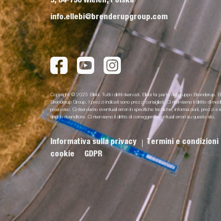
info.ellebi@brenderupgroup.com
Copyright © 2025 Ellebi. Tutti i diritti riservati. Ellebi fa parte del gruppo Brenderup. El
Brenderup Group. I prezzi indicati sono prezzi consigliati. Ci riserviamo il diritto di m
preavviso. Ci riserviamo eventuali errori in specifiche tecniche, informazioni, prezz
singolo rivenditore. Ci riserviamo il diritto di correggere eventuali errori su questo sito.
Informativa sulla privacy
Termini e condizioni
cookie
GDPR