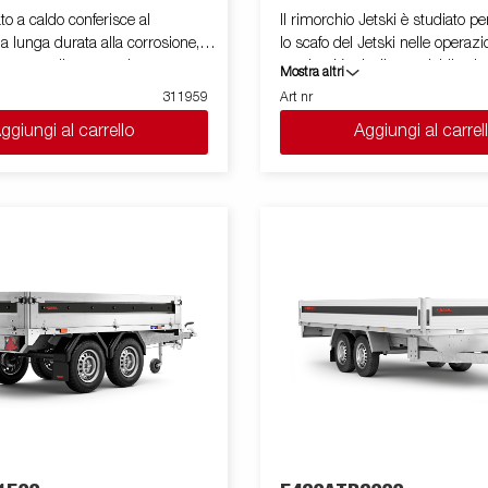
ato a caldo conferisce al
Il rimorchio Jetski è studiato p
a lunga durata alla corrosione, e
lo scafo del Jetski nelle operazi
tura semplice garantisce una
scarico. Verricello regolabile sia verticalmente
Mostra altri
za eccelente durante la guida.
che longitudinalmente in quest
311959
Art nr
ento in sicurezza della barca
presente il kit selle. Le immagi
ggiungi al carrello
Aggiungi al carrel
 è garantito da una serie di rulli
scopo illustrativo e potrebbero
nti graffio. I cavi elettrici sono
accessori opzionali.
 nascosti e protetti all'interno
cuscinetti delle ruote a tenuta
esentano un’ottima barriera
lsedine. Le immagini mostrate
copo illustrativo e potrebbero
l'originale o includere accessori