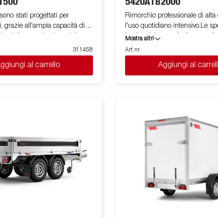
1500
5420ATB2000
sono stati progettati per
Rimorchio professionale di alta 
i, grazie all'ampia capacità di
l'uso quotidiano intensivo.Le sp
ita dalle sponde alte e dalle
in alluminio sono facilmente riba
Mostra altri
e sotto il pianale. Questa
rimovibili, il che aumenta le sue
311458
Art nr
utilizzo, trasformandolo da rim
ggiungi al carrello
Aggiungi al carrel
no asse, presenta un profilo in
cassonato a pianale. I punti di fissa
rzato posto attorno al pianale utile
400 kg carico/per anello)sono pe
assicurare il carico . E' disponi
ase di carico. I punti di fissaggio
gamma di accessori. Le immagini sono solo
ul profilo in acciaio, permettono
a scopo illustrativo e possono 
 facilmente il carico.Per questo
attrezzature opzionali.
presenti tutte le sponde apribili
te. E' disponibile una
 di accessori. Le immagini sono
illustrativo e potrebbero
rezzature opzionali.