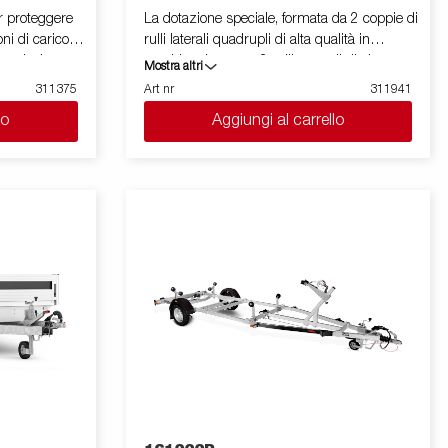
er proteggere
La dotazione speciale, formata da 2 coppie di
oni di carico e
rulli laterali quadrupli di alta qualità in
combinazione con 2 rulli centrali di alta
Mostra altri
a versione è
qualità e regolabili, garantiscono una
311375
Art nr
311941
ni sono solo a
distribuzione ottimale del carico e quindi
lo
Aggiungi al carrello
 mostrare
proteggono lo scafo del vostro
gommone/barca. Il telaio zincato a caldo
conferisce al rimorchio una lunga durata alla
corrosione. I cavi elettrici sono
completamente nascosti e protetti all'interno
del telaio. I cuscinetti delle ruote a tenuta
stagna garantiscono un’ottima barriera
contro la salsedine. L'argano è dotato di
carter di protezione ed è fissato insieme al
fermoprua su un supporto completamente
regolabile. Le immagini mostrate sono solo a
scopo illustrativo e potrebbero differire
dall'originale o includere accessori opzionali.