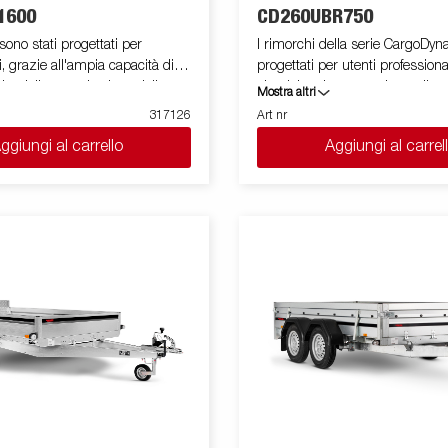
1600
CD260UBR750
sono stati progettati per
I rimorchi della serie CargoD
i, grazie all'ampia capacità di
progettati per utenti professiona
ita dalle sponde alte e dalle
elettriche che necessitano di u
Mostra altri
nate sotto il pianale. Questa
leggero in grado di coprire e pr
317126
Art nr
quipaggiata con sponde in
proprie merci. Il rimorchio offre
ggiungi al carrello
Aggiungi al carrel
no asse, presenta un profilo in
capacità di carico. Il design del
rzato posto attorno al pianale utile
la possibilità di una profilatura
n caso di utilizzo di un carrello
tutti i lati del rimorchio, sfrutta
ase di carico. I punti di fissaggio
potenziale pubblicitario del rim
ul profilo in acciaio, permettono
Costruito con un moderno mater
 facilmente il carico.Per questo
d'ape leggero, resistente agli ur
presenti tutte le sponde apribili
organico e impermeabile. Con u
facilmente. E' disponibile una
dimensioni disponibili dotate di
 di accessori. Le immagini sono
rampa, CargoDynamic™ è un r
illustrativo e potrebbero
altamente flessibile. Le immag
rezzature opzionali.
scopo puramente illustrativo e
mostrare attrezzature opzionali