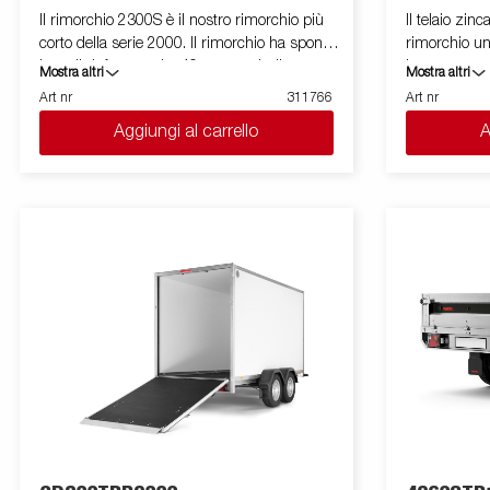
Il rimorchio 2300S è il nostro rimorchio più
Il telaio zinc
corto della serie 2000. Il rimorchio ha sponde
rimorchio un
laterali rinforzate alte 40 cm e quindi
la sua strut
Mostra altri
Mostra altri
consente un volume di carico più elevato. E'
maneggevolez
Art nr
311766
Art nr
facile da caricare grazie a la spomde
Lo stazionam
Aggiungi al carrello
A
anteriore e posteriore apribili per il carico di
sul rimorchio
merci lunghe. Tutte le versioni sono dotate di
in materiale a
anelli di fissaggio carico interni per bloccare
completamente
la merce trasportata. Come sempre ELLEBI
del telaio. I 
offre un ampio programma di accessori per
stagna rappr
tutti i rimorchi. Le immagini sono solo a
contro la sa
scopo illustrativo e possono mostrare
sono solo a s
accessori opzionali.
differire dal
opzionali.