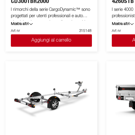
CD300TBR2000
4260STB
I rimorchi della serie CargoDynamic™ sono
I serie 4000 
progettati per utenti professionali e auto
professionist
elettriche che necessitano di un rimorchio
carico garant
Mostra altri
Mostra altri
leggero in grado di coprire e proteggere le
ruote posizionat
Art nr
315148
Art nr
proprie merci. Il rimorchio offre un'elevata
versione è equipaggiata con sponde in
Aggiungi al carrello
A
capacità di carico. Il design del rimorchio offre
acciaio e mo
la possibilità di una profilatura completa su
acciaio rinfo
tutti i lati del rimorchio, sfruttando appieno il
a protegglo in caso di utilizzo di un carrello
potenziale pubblicitario del rimorchio.
elevatore in f
Costruito con un moderno materiale a nido
posizionati s
d'ape leggero, resistente agli urti, non
di assicurare
organico e impermeabile. Con una varietà di
modello sono 
dimensioni disponibili dotate di porte o
e rimovibili facilmen
rampa, CargoDynamic™ è un rimorchio
vasta gamma
altamente flessibile. Ruota di manovra
solo a scopo 
automatica che semplifica l'uso del
mostrare att
rimorchio.Le immagini hanno scopo
puramente illustrativo e possono mostrare
attrezzature opzionali.