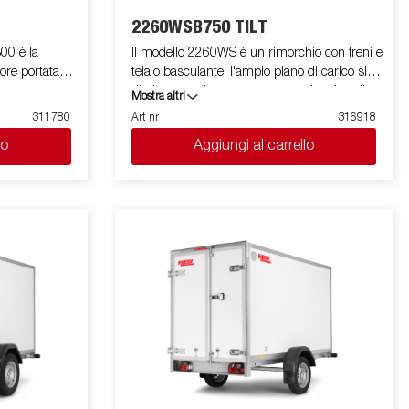
2260WSB750 TILT
00 è la
Il modello 2260WS è un rimorchio con freni e
ore portata
telaio basculante: l'ampio piano di carico si
ha sponde
ribalta posteriormente per agevolare la salita
Mostra altri
quindi
e la discesa di attrezzature e del materiale
311780
Art nr
316918
ù elevato. E'
trasportato. Una molla a gas anteriore
lo
Aggiungi al carrello
a spomde
agevola le operazioni di apertura e chiusura
 il carico di
del telaio. La sponda posteriore è rinforzata, e
sono dotate di
semplifica il caricamento di motocicli, di
 per bloccare
attrezzature per il giardinaggio e materiale
empre ELLEBI
vario. Il rimorchio ha le sponde laterali e
ccessori per
quella anteriore basse (26 cm) in modo tale
no solo a
da non creare un ingombro ad eventuali
strare
attrezzature ingombranti. Il rimorchio è facile
da caricare e presenta le sponde anteriori e
posteriori apribili per facilitare il carico di
merci più lunghe. Tutte le versioni sono
dotate di anelli di fissaggio carico interni per
bloccare la merce trasportata. Come sempre
ELLEBI offre un ampio programma di