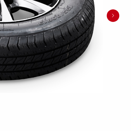
Pressione dei pneumatici
Equipaggiamenti
Piedi
i anteriori
Rampi di carico
rchio per
per carico
stabilizza
Controlli prima di partire
 acquatici
Schema elettrico
Sicurezza della barca
Scatole porta
Ruote / Cer
altabili
Argani
attrezzi
Parafang