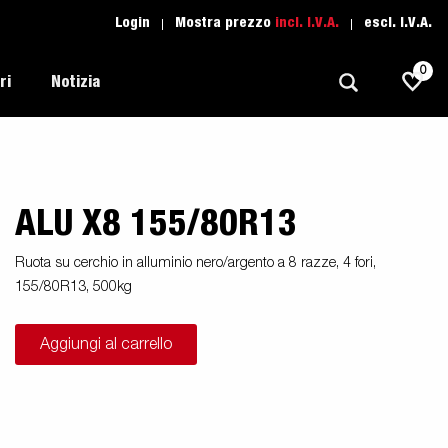
Login
Mostra prezzo
incl. I.V.A.
escl. I.V.A.
0
ri
Notizia
ALU X8 155/80R13
Trasporti Leggeri
Scuola di guida
Regolamentazione
Imbarcazioni
Ricambio
Ruota su cerchio in alluminio nero/argento a 8 razze, 4 fori,
Scelta del rimorchio
155/80R13, 500kg
l tuo
Suggerimenti e avvisi
Trasporto Auto
Assistenza Rimorchi
i
Professionali
Aggiungi al carrello
moto
Sport Acquatici
Proffessionista