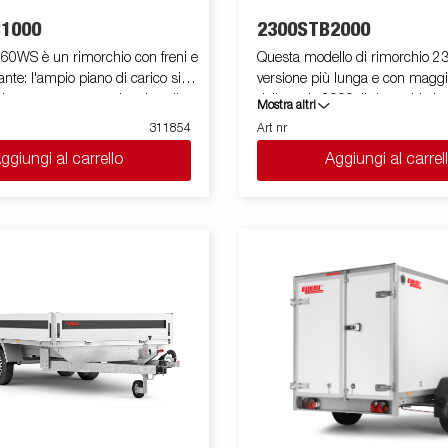
1000
2300STB2000
260WS è un rimorchio con freni e
Questa modello di rimorchio 23
ante: l'ampio piano di carico si
versione più lunga e con maggi
riormente per agevolare la salita
della serie 2000. Il rimorchio 
Mostra altri
di attrezzature e del materiale
laterali rinforzate alte 40 cm e 
311854
Art nr
 Una molla a gas anteriore
consente un volume di carico pi
ggiungi al carrello
Aggiungi al carrel
perazioni di apertura e chiusura
facile da caricare e presenta l
nda posteriore è rinforzata, e
anteriore e posteriore apribili per
 caricamento di motocicli, di
merci lunghe. Tutte le versioni 
per il giardinaggio e materiale
anelli di fissaggio carico interni
orchio ha le sponde laterali e
la merce trasportata. Come s
iore basse (26 cm) in modo tale
offre un ampio programma di a
e un ingombro ad eventuali
tutti i rimorchi. Le immagini so
ti. Il rimorchio è facile
scopo illustrativo e possono mo
 presenta le sponde anteriori e
accessori opzionali.
bili per facilitare il carico di
ghe. Tutte le versioni sono
li di fissaggio carico interni per
merce trasportata. Come sempre
e un ampio programma di