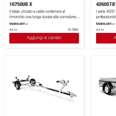
16750UB X
4260STB
Il telaio zincato a caldo conferisce al
I serie 4000 
rimorchio una lunga durata alla corrosione, e
professionist
la sua struttura semplice garantisce una
carico garant
Mostra altri
Mostra altri
maneggevolezza eccelente durante la guida.
ruote posizio
Art nr
317880
Art nr
Lo stazionamento in sicurezza della barca
versione è e
Aggiungi al carrello
A
sul rimorchio è garantito da una serie di rulli
acciaio e mo
in materiale anti graffio. I cavi elettrici sono
acciaio rinfo
completamente nascosti e protetti all'interno
a protegglo i
del telaio. I cuscinetti delle ruote a tenuta
elevatore in f
stagna rappresentano un’ottima barriera
posizionati s
contro la salsedine. Le immagini mostrate
di assicurare
sono solo a scopo illustrativo e potrebbero
modello sono 
differire dall'originale o includere accessori
e rimovibili 
opzionali.
vasta gamma
solo a scopo 
mostrare att