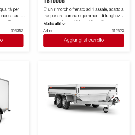
161000B
qualità per
E' un rimorchio frenato ad 1 assale, adatto a
onde laterali
trasportare barche e gommoni di lunghezza
ltabili e
massima fino a 4,80 m (16 piedi), con telaio
Mostra altri
 possibilità di
a V che garantisce robustezza ed ottima
308353
Art nr
312620
orchio
stabilità durante il traino. La sua dotazione
lo
Aggiungi al carrello
ggio ( max
standard prevede una slitta posteriore
rfetti per
ribaltabile e rulli laterali ad alta resistenza. Il
bile una vasta
telaio del rimorchio è totalmente zincato a
caldo, per garantire una durevole resistenza
mostrare
alla corrosione. Il cablaggio elettrico è
completamente protetto all'interno dei
longheroni del rimorchio. I cuscinetti utilizzati
sono impermeabili. Il supporto argano è
regolabile su vari gradi di libertà, garantendo
estrema flessibilità durante il posizionamento
ed l'alloggiamento dell'imbarcazione. La
barra luci posteriore è facilmente amovibile,
in modo da facilitare il varo e l'alaggio
dell'imbarcazione trasportata. Le immagini
sono solo a scopo illustrativo e possono