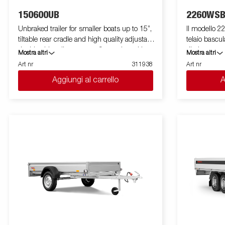
150600UB
2260WSB
Unbraked trailer for smaller boats up to 15”,
Il modello 2
tiltable rear cradle and high quality adjustable
telaio bascul
double side rollers to easy fit your boat. Hot
ribalta poste
Mostra altri
Mostra altri
dip galvanized chassi for durability and long
e la discesa 
Art nr
311938
Art nr
sustainability of your trailer. The electric
trasportato.
Aggiungi al carrello
A
cables are fully concealed and protected
agevola le o
within the chassi of the trailer. Waterproof
del telaio. La spo
wheel bearings for extended life time. Winch
semplifica il
and winch tower are easy adjustable to fit
attrezzature 
your boat, the winch tower is also equipped
vario. Il rim
with an extra security wire for use when
quella anter
transporting your boat on your trailer. Easy
da non crear
removable light ramp with quick release for
attrezzature ingombran
easy loading and unloading of your boat into
da caricare e
the water. Images are for illustrative purposes
posteriori apri
only and may show optional equipment.
merci più lun
dotate di anel
bloccare la 
ELLEBI offr