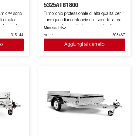
mostrare accessori opzionali.
5325ATB1800
ynamic™ sono
Rimorchio professionale di alta qualità per
li e auto
l'uso quotidiano intensivo.Le sponde laterali
n rimorchio
in alluminio sono facilmente ribaltabili e
Mostra altri
oteggere le
rimovibili, il che aumenta le sue possibilità di
315144
Art nr
308467
 un'elevata
utilizzo, trasformandolo da rimorchio
lo
Aggiungi al carrello
 rimorchio offre
cassonato a pianale. I punti di fissaggio ( max
 completa su
400 kg carico/per anello)sono perfetti per
ndo appieno il
assicurare il carico . E' disponibile una vasta
orchio.
gamma di accessori. Le immagini sono solo
iale a nido
a scopo illustrativo e possono mostrare
ti, non
attrezzature opzionali.
na varietà di
 porte o
imorchio
ini hanno
 possono
.