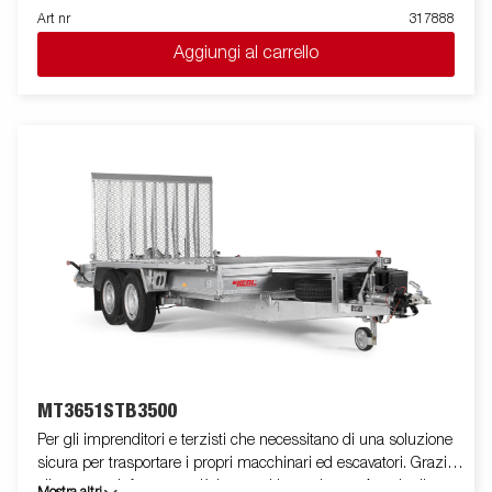
ottima stabilità durante il traino. La sua dotazione standard
Art nr
317888
prevede due slitte speciali posteriori ribaltabili e rulli laterali ad
Aggiungi al carrello
alta resistenza di qualità superiore. Il telaio del rimorchio è
totalmente zincato a caldo, per garantire una durevole
resistenza alla corrosione. Il cablaggio elettrico è
completamente protetto all'interno dei longheroni del rimorchio.
I cuscinetti utilizzati sono impermeabili. Il supporto argano è
regolabile su vari gradi di libertà, garantendo estrema flessibilità
durante il posizionamento ed l'alloggiamento dell'imbarcazione.
La barra luci posteriore è facilmente amovibile, in modo da
facilitare il varo e l'alaggio dell'imbarcazione trasportata. Le
immagini sono solo a scopo illustrativo e possono mostrare
accessori opzionali.
MT3651STB3500
Per gli imprenditori e terzisti che necessitano di una soluzione
sicura per trasportare i propri macchinari ed escavatori. Grazie
alla rampa rinforzata e più lunga, si ha un basso Angolo di