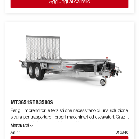
Aggiungi al carrello
e potrebbero mostrare attrezzature opzionali
MT3651STB3500S
Per gli imprenditori e terzisti che necessitano di una soluzione
sicura per trasportare i propri macchinari ed escavatori. Grazie
alla rampa rinforzata e più lunga, si ha un basso Angolo di
Mostra altri
carico. I parafanghi lunghi e calpestabili facilitano le operazioni
Art nr
313840
di salita e discesa dal mezzo. L'appoggio anteriore per la benna