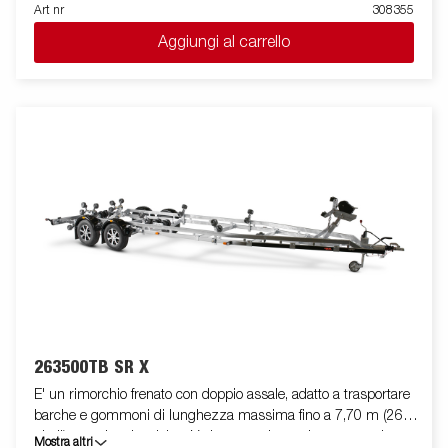
utilizzo, trasformandolo da rimorchio cassonato a pianale. I
Art nr
308355
punti di fissaggio ( max 400 kg carico/per anello)sono perfetti
Aggiungi al carrello
per assicurare il carico . E' disponibile una vasta gamma di
accessori. Le immagini sono solo a scopo illustrativo e possono
mostrare attrezzature opzionali.
263500TB SR X
E' un rimorchio frenato con doppio assale, adatto a trasportare
barche e gommoni di lunghezza massima fino a 7,70 m (26
piedi), con doppio telaio a V che garantisce robustezza ed
Mostra altri