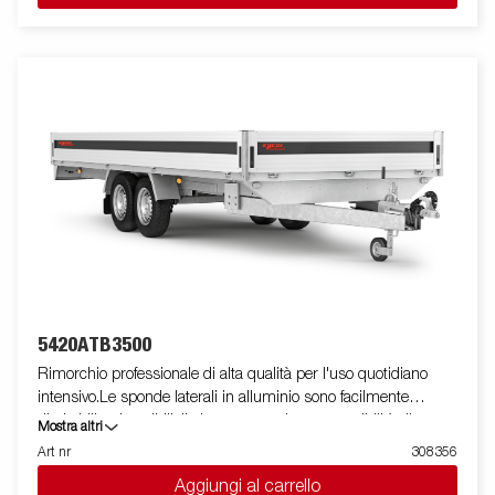
accessori. Le immagini sono solo a scopo illustrativo e possono
mostrare attrezzature opzionali.
5420ATB3500
Rimorchio professionale di alta qualità per l'uso quotidiano
intensivo.Le sponde laterali in alluminio sono facilmente
ribaltabili e rimovibili, il che aumenta le sue possibilità di
Mostra altri
utilizzo, trasformandolo da rimorchio cassonato a pianale. I
Art nr
308356
punti di fissaggio ( max 400 kg carico/per anello)sono perfetti
Aggiungi al carrello
per assicurare il carico . E' disponibile una vasta gamma di