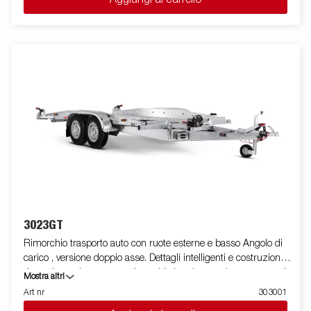
alta resistenza di qualità superiore. Il telaio del rimorchio è
totalmente zincato a caldo, per garantire una durevole
resistenza alla corrosione. Il cablaggio elettrico è
completamente protetto all'interno dei longheroni del rimorchio.
I cuscinetti utilizzati sono impermeabili. Il supporto argano è
regolabile su vari gradi di libertà, garantendo estrema flessibilità
durante il posizionamento ed l'alloggiamento dell'imbarcazione.
La barra luci posteriore è facilmente amovibile, in modo da
facilitare il varo e l'alaggio dell'imbarcazione trasportata. Le
immagini sono solo a scopo illustrativo e possono mostrare
accessori opzionali.
3023GT
Rimorchio trasporto auto con ruote esterne e basso Angolo di
carico , versione doppio asse. Dettagli intelligenti e costruzione
durevole rendono questo rimorchio la prima scelta per esempio
Mostra altri
per meccanici e piloti. L'inclinazione idraulica, l'argano e le
Art nr
303001
rampe sono di serie. Le immagini sono solo a scopo illustrativo