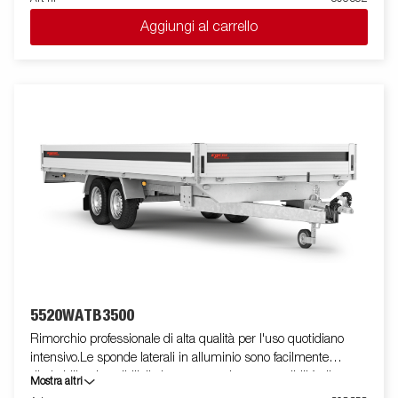
punti di fissaggio ( max 400 kg carico/per anello)sono perfetti
Aggiungi al carrello
per assicurare il carico . E' disponibile una vasta gamma di
accessori. Le immagini sono solo a scopo illustrativo e possono
mostrare attrezzature opzionali.
5520WATB3500
Rimorchio professionale di alta qualità per l'uso quotidiano
intensivo.Le sponde laterali in alluminio sono facilmente
ribaltabili e rimovibili, il che aumenta le sue possibilità di
Mostra altri
utilizzo, trasformandolo da rimorchio cassonato a pianale. I