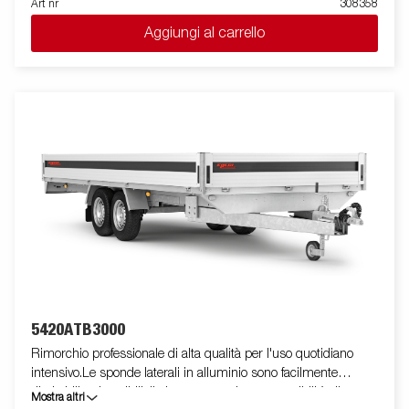
Art nr
308358
punti di fissaggio ( max 400 kg carico/per anello)sono perfetti
Aggiungi al carrello
per assicurare il carico . E' disponibile una vasta gamma di
accessori. Le immagini sono solo a scopo illustrativo e possono
mostrare attrezzature opzionali.
5420ATB3000
Rimorchio professionale di alta qualità per l'uso quotidiano
intensivo.Le sponde laterali in alluminio sono facilmente
ribaltabili e rimovibili, il che aumenta le sue possibilità di
Mostra altri