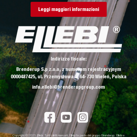
Leggi maggiori informazioni
Indirizzo fiscale:
Brenderup S.p z.o.o, z numerem rejestracyjnym
0000487425, ul. Przemysłowa 3, 64-730 Wieleń, Polska
info.ellebi@brenderupgroup.com
Copyright © 2025 Ellebi. Tutti i diritti riservati. Ellebi fa parte del gruppo Brenderup. Ellebi e