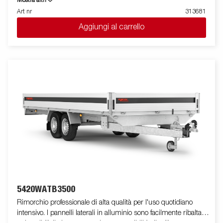
Mostra altri
carico. I parafanghi lunghi e calpestabili facilitano le operazioni
Art nr
313681
di salita e discesa dal mezzo. L'appoggio anteriore per la benna
Aggiungi al carrello
e il ruotino telescopico d'appoggio anteriore per carichi pesanti
sono di serie. Le immagini sono solo a scopo illustrativo e
potrebbero mostrare accessori opzionali.
5420WATB3500
Rimorchio professionale di alta qualità per l'uso quotidiano
intensivo. I pannelli laterali in alluminio sono facilmente ribaltabili