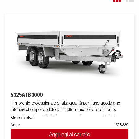
5325ATB3000
Rimorchio professionale di alta qualità per l'uso quotidiano
intensivo.Le sponde laterali in alluminio sono facilmente
ribaltabili e rimovibili, il che aumenta le sue possibilità di
Mostra altri
utilizzo, trasformandolo da rimorchio cassonato a pianale. I
Art nr
308339
punti di fissaggio ( max 400 kg carico/per anello)sono perfetti
Aggiungi al carrello
per assicurare il carico . E' disponibile una vasta gamma di