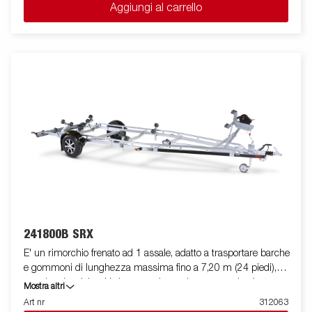
Aggiungi al carrello
e il ruotino telescopico d'appoggio anteriore per carichi pesanti
sono di serie. Le immagini sono solo a scopo illustrativo e
potrebbero mostrare accessori opzionali.
241800B SRX
E' un rimorchio frenato ad 1 assale, adatto a trasportare barche
e gommoni di lunghezza massima fino a 7,20 m (24 piedi),
con doppio telaio a V che garantisce robustezza ed ottima
Mostra altri
stabilità durante il traino. La sua dotazione standard prevede
Art nr
312063
due slitte posteriori ribaltabili e rulli laterali ad alta resistenza di