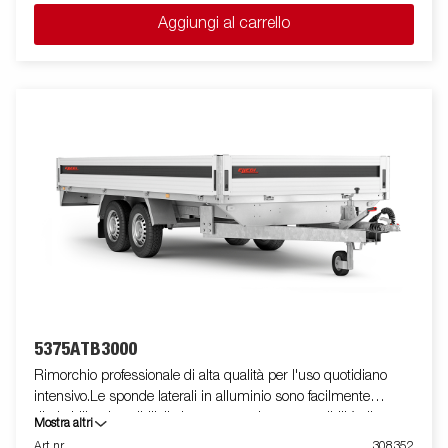
due slitte posteriori ribaltabili e rulli laterali ad alta resistenza di
Aggiungi al carrello
qualità superiore. Il telaio del rimorchio è totalmente zincato a
caldo, per garantire una durevole resistenza alla corrosione. Il
cablaggio elettrico è completamente protetto all'interno dei
longheroni del rimorchio. I cuscinetti utilizzati sono
impermeabili. Il supporto argano è regolabile su vari gradi di
libertà, garantendo estrema flessibilità durante il
posizionamento ed l'alloggiamento dell'imbarcazione. La barra
luci posteriore è facilmente amovibile, in modo da facilitare il
varo e l'alaggio dell'imbarcazione trasportata. Le immagini sono
solo a scopo illustrativo e possono mostrare accessori opzionali.
5375ATB3000
Rimorchio professionale di alta qualità per l'uso quotidiano
intensivo.Le sponde laterali in alluminio sono facilmente
ribaltabili e rimovibili, il che aumenta le sue possibilità di
Mostra altri
utilizzo, trasformandolo da rimorchio cassonato a pianale. I
Art nr
308352