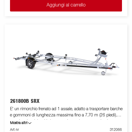
Aggiungi al carrello
qualità superiore. Il telaio del rimorchio è totalmente zincato a
caldo, per garantire una durevole resistenza alla corrosione. Il
cablaggio elettrico è completamente protetto all'interno dei
longheroni del rimorchio. I cuscinetti utilizzati sono
impermeabili. Il supporto argano è regolabile su vari gradi di
libertà, garantendo estrema flessibilità durante il
posizionamento ed l'alloggiamento dell'imbarcazione. La barra
luci posteriore è facilmente amovibile, in modo da facilitare il
varo e l'alaggio dell'imbarcazione trasportata. Le immagini sono
solo a scopo illustrativo e possono mostrare accessori opzionali.
261800B SRX
E' un rimorchio frenato ad 1 assale, adatto a trasportare barche
e gommoni di lunghezza massima fino a 7,70 m (26 piedi),
con doppio telaio a V che garantisce robustezza ed ottima
Mostra altri
stabilità durante il traino. La sua dotazione standard prevede
Art nr
312066