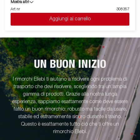
e rimovibili, il che aumenta le sue possibilità di utilizzo,
Mostra altri
trasformandolo da rimorchio a piattaforma. Le fasce pieghevoli (
Art nr
308357
max 400 kg carico/fascia)sono perfette per assicurare il carico
Aggiungi al carrello
alla piattaforma. E' disponibile una vasta gamma di accessori.
Stoccaggio standard per articoli lunghi. Le immagini sono solo
a scopo illustrativo e possono mostrare attrezzature opzionali.
UN BUON INIZIO
I rimorchi Ellebi ti aiutano a risolvere ogni problema di
trasporto che devi risolvere, scegliendo tra un'ampia
gamma di prodotti. Grazie alla nostra lunga
esperienza, sappiamo esattamente come deve essere
fatto un buon rimorchio: robusto ma facile da usare,
stabile ed estramemente sicuro durante il traino.
Questo è esattamente tutto ciò che ti offre un
rimorchio Ellebi.