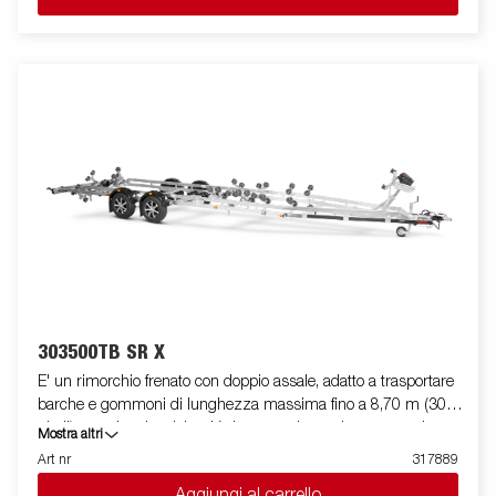
accessori. Le immagini sono solo a scopo illustrativo e possono
mostrare attrezzature opzionali.
303500TB SR X
E' un rimorchio frenato con doppio assale, adatto a trasportare
barche e gommoni di lunghezza massima fino a 8,70 m (30
piedi), con doppio telaio a V che garantisce robustezza ed
Mostra altri
ottima stabilità durante il traino. La sua dotazione standard
Art nr
317889
prevede due slitte speciali posteriori ribaltabili e rulli laterali ad
Aggiungi al carrello