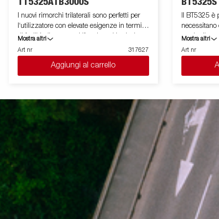
TT5325ATB3000S
BT5325S
I nuovi rimorchi trilaterali sono perfetti per
Il BT5325 è p
l‘utilizzatore con elevate esigenze in termini
necessitano d
di facilità d'uso e multifunzione. Un design
grado di gest
Mostra altri
Mostra altri
unico e leggero offre una capacità di carico
maggiori e at
Art nr
317627
Art nr
fino a 2740 kg. Il suo angolo di ribaltamento
alla sua elev
Aggiungi al carrello
A
aumentato facilita lo scarico di merci come
dimensioni ch
ghiaia, sabbia, inerti e terra. TT5000 è
rimorchio è 
predisposto per rampe di salita e viene fornito
per i lavori 
con 8 anelli di fissaggio carico incassati, con
acciaio rinfo
capacità di 800 kg ciascuno. Puoi caricare
ribaltamento 
facilmente le macchine e le attrezzature che
garantisce un
il lavoro richiede. Le sponde posteriore e
sua bassa alt
quelle laterali in alluminio sono standard.
operazioni di
Semplifica le manovre dotando il tuo
di ribaltame
rimorchio di telecomando wireless o
di qualsiasi 
Bluetooth. Possono essere utilizzati molti
La serie BT5
accessori della Serie 5000 e ci sono anche
con un'ampi
accessori appositamente sviluppati per la
sovrasponde 
Serie TT5000. Le immagini sono solo a scopo
centine. Le 
illustrativo e possono mostrare
illustrativo 