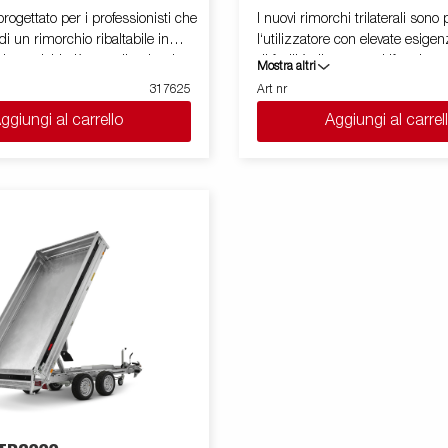
rogettato per i professionisti che
I nuovi rimorchi trilaterali sono p
i un rimorchio ribaltabile in
l‘utilizzatore con elevate esigen
ire carichi più grandi, volumi
di facilità d'uso e multifunzion
Mostra altri
tività più impegnative. Grazie
unico e leggero offre una capaci
317625
Art nr
ata capacità, sia in termini di
fino a 2740 kg. Il suo angolo di
ggiungi al carrello
Aggiungi al carrel
e di carico utile, questo
aumentato facilita lo scarico d
un compagno di lavoro affidabile
ghiaia, sabbia, inerti e terra. T
quotidiani. Dotato di un pianale in
predisposto per rampe di salita 
rzato e di un potente sistema di
con 8 anelli di fissaggio carico 
elettroidraulico, il BT5325
capacità di 800 kg ciascuno. Pu
o scarico fluido ed efficiente. La
facilmente le macchine e le att
ezza di carico semplifica le
il lavoro richiede. Le sponde pos
 carico, mentre l'elevato angolo
quelle laterali in alluminio sono
nto garantisce uno scarico rapido
Semplifica le manovre dotando i
materiale, dalla sabbia al terreno.
rimorchio di telecomando wirel
000 può essere personalizzata
Bluetooth. Possono essere utiliz
a gamma di accessori come
accessori della Serie 5000 e ci
a rete, coperine pari sponde e
accessori appositamente svilupp
immagini sono solo a scopo
Serie TT5000. Le immagini son
e potrebbero mostrare
illustrativo e possono mostrare
nti opzionali.
apparecchiature opzionali.