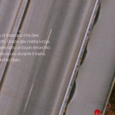
nti opzionali.
a di trasporto che devi
ti. Grazie alla nostra lunga
re fatto un buon rimorchio:
e sicuro durante il traino.
rchio Ellebi.