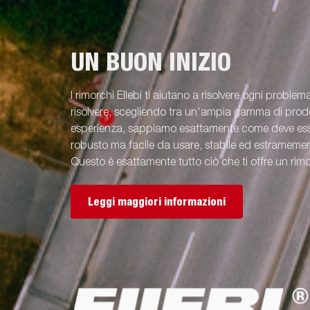
apparecchiature opzionali.
equipaggiame
UN BUON INIZIO
I rimorchi Ellebi ti aiutano a risolvere ogni problem
risolvere, scegliendo tra un'ampia gamma di prodot
esperienza, sappiamo esattamente come deve esse
robusto ma facile da usare, stabile ed estramement
Questo è esattamente tutto ciò che ti offre un rimo
Leggi maggiori informazioni