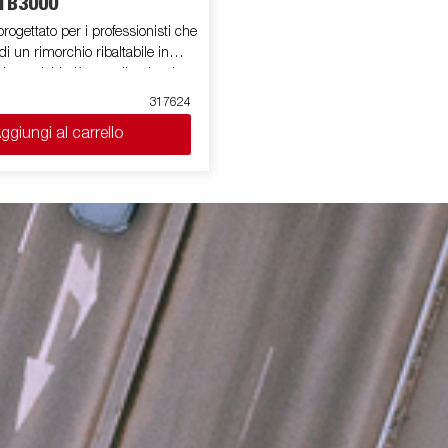
TB3000
rogettato per i professionisti che
i un rimorchio ribaltabile in
ire carichi più grandi, volumi
tività più impegnative. Grazie
317624
ata capacità, sia in termini di
ggiungi al carrello
e di carico utile, questo
un compagno di lavoro affidabile
quotidiani. Dotato di un pianale in
rzato e di un potente sistema di
elettroidraulico, il BT5325
o scarico fluido ed efficiente. La
ezza di carico semplifica le
 carico, mentre l'elevato angolo
nto garantisce uno scarico rapido
materiale, dalla sabbia al terreno.
000 può essere personalizzata
a gamma di accessori come
a rete, coperine pari sponde e
immagini sono solo a scopo
e potrebbero mostrare