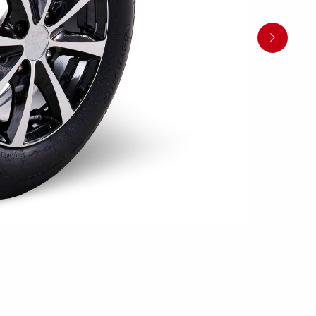
Pressione dei pneumatici
Equipaggiamenti
Piedi
i anteriori
Rampi di carico
rchio per
per carico
stabilizza
Controlli prima di partire
 acquatici
Schema elettrico
Sicurezza della barca
Scatole porta
Ruote / Cer
altabili
Argani
attrezzi
Parafang