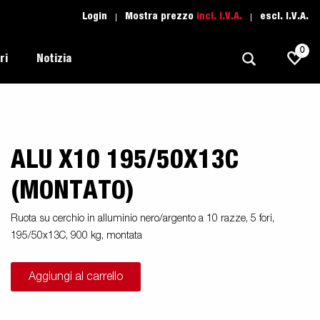
Login
Mostra prezzo
incl. I.V.A.
escl. I.V.A.
0
ri
Notizia
ALU X10 195/50X13C
Trasporti Leggeri
Scuola di guida
Regolamentazione
Imbarcazioni
Ricambio
(MONTATO)
Scelta del rimorchio
l tuo
Suggerimenti e avvisi
Trasporto Auto
Ruota su cerchio in alluminio nero/argento a 10 razze, 5 fori,
Assistenza Rimorchi
i
195/50x13C, 900 kg, montata
Professionali
moto
Sport Acquatici
Aggiungi al carrello
Proffessionista