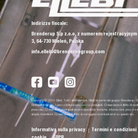
Indirizzo fiscale:
Brenderup S.p z.o.o, z numerem rejestracyjnym
3, 64-730 Wieleń, Polska
info.ellebi@brenderupgroup.com
Copyright © 2025 Ellebi. Tutti i diritti riservati. Ellebi fa parte del gruppo Brenderup. El
Brenderup Group. I prezzi indicati sono prezzi consigliati. Ci riserviamo il diritto di m
preavviso. Ci riserviamo eventuali errori in specifiche tecniche, informazioni, prezz
singolo rivenditore. Ci riserviamo il diritto di correggere eventuali errori su questo sito.
Informativa sulla privacy
Termini e condizioni
cookie
GDPR