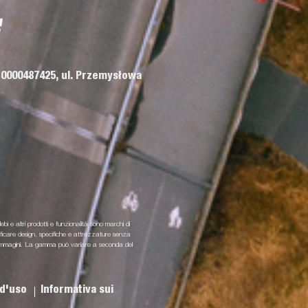
 0000487425, ul. Przemysłowa
lebi e altri prodotti e funzionalità sono marchi di
odificare design, specifiche e attrezzature senza
i e immagini. La gamma può variare a seconda del
 d'uso
Informativa sui