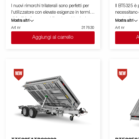
I nuovi rimorchi trilaterali sono perfetti per
Il BT5325 è p
l‘utilizzatore con elevate esigenze in termini
necessitano d
di facilità d'uso e multifunzione. Un design
grado di gest
Mostra altri
Mostra altri
unico e leggero offre una capacità di carico
maggiori e at
Art nr
317630
Art nr
fino a 2740 kg. Il suo angolo di ribaltamento
alla sua elev
Aggiungi al carrello
A
aumentato facilita lo scarico di merci come
dimensioni ch
ghiaia, sabbia, inerti e terra. TT5000 è
rimorchio è 
predisposto per rampe di salita e viene fornito
per i lavori 
con 8 anelli di fissaggio carico incassati, con
acciaio rinfo
capacità di 800 kg ciascuno. Puoi caricare
ribaltamento 
facilmente le macchine e le attrezzature che
garantisce un
il lavoro richiede. Le sponde posteriore e
sua bassa alt
quelle laterali in alluminio sono standard.
operazioni di
Semplifica le manovre dotando il tuo
di ribaltame
rimorchio di telecomando wireless o
di qualsiasi 
Bluetooth. Possono essere utilizzati molti
La serie BT5
accessori della Serie 5000 e ci sono anche
con un'ampi
accessori appositamente sviluppati per la
sovrasponde 
Serie TT5000. Le immagini sono solo a scopo
centine. Le 
illustrativo e possono mostrare
illustrativo 
apparecchiature opzionali.
equipaggiame