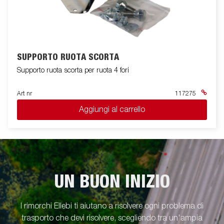
SUPPORTO RUOTA SCORTA
Supporto ruota scorta per ruota 4 fori
Art nr
117275
Aggiungi al carrello
UN BUON INIZIO
I rimorchi Ellebi ti aiutano a risolvere ogni problema di
trasporto che devi risolvere, scegliendo tra un'ampia