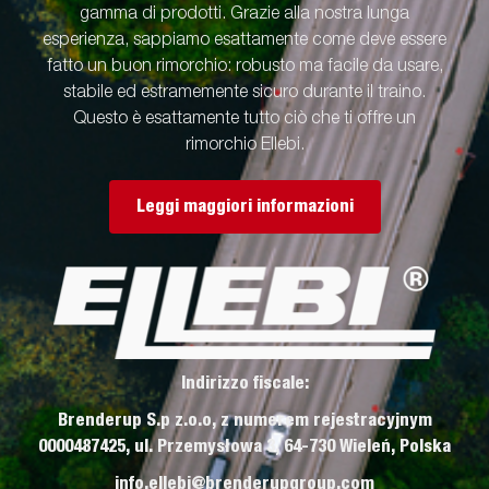
gamma di prodotti. Grazie alla nostra lunga
esperienza, sappiamo esattamente come deve essere
fatto un buon rimorchio: robusto ma facile da usare,
stabile ed estramemente sicuro durante il traino.
Questo è esattamente tutto ciò che ti offre un
rimorchio Ellebi.
Leggi maggiori informazioni
Indirizzo fiscale:
Brenderup S.p z.o.o, z numerem rejestracyjnym
0000487425, ul. Przemysłowa 3, 64-730 Wieleń, Polska
info.ellebi@brenderupgroup.com