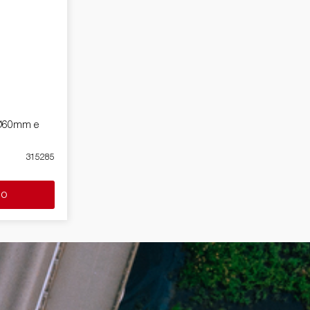
 Ø60mm e
315285
lo