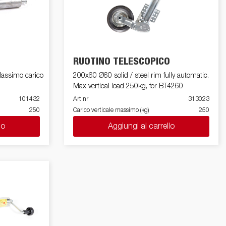
auto elettrica
tori
Premium e rimorchi X-Line
Ricambio
O
RUOTINO TELESCOPICO
Scuola di guida
simo carico
200x60 Ø60 solid / steel rim fully automatic.
chi /
hi
Max vertical load 250kg, for BT4260
101432
Art nr
313023
250
Carico verticale massimo (kg)
250
lo
Aggiungi al carrello