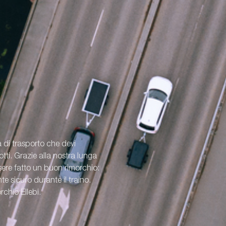
a di trasporto che devi
ti. Grazie alla nostra lunga
re fatto un buon rimorchio:
e sicuro durante il traino.
rchio Ellebi.