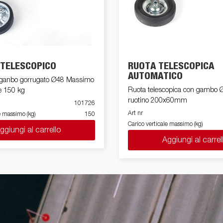
 TELESCOPICO
RUOTA TELESCOPICA
AUTOMATICO
anbo gorrugato Ø48 Massimo
Ruota telescopica con gambo
le 150 kg
ruotino 200x60mm
101726
Art nr
e massimo (kg)
150
Carico verticale massimo (kg)
ggiungi al carrello
Aggiungi al carrel