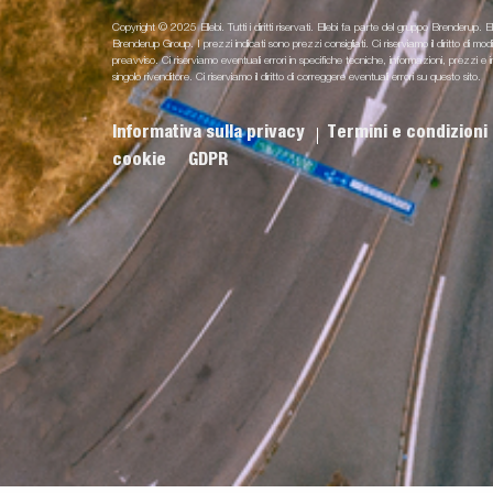
Copyright © 2025 Ellebi. Tutti i diritti riservati. Ellebi fa parte del gruppo Brenderup. El
Brenderup Group. I prezzi indicati sono prezzi consigliati. Ci riserviamo il diritto di m
preavviso. Ci riserviamo eventuali errori in specifiche tecniche, informazioni, prezz
singolo rivenditore. Ci riserviamo il diritto di correggere eventuali errori su questo sito.
Informativa sulla privacy
Termini e condizioni
cookie
GDPR