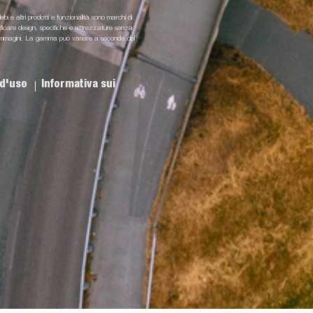
lebi e altri prodotti e funzionalità sono marchi di
odificare design, specifiche e attrezzature senza
i e immagini. La gamma può variare a seconda del
 d'uso
Informativa sui