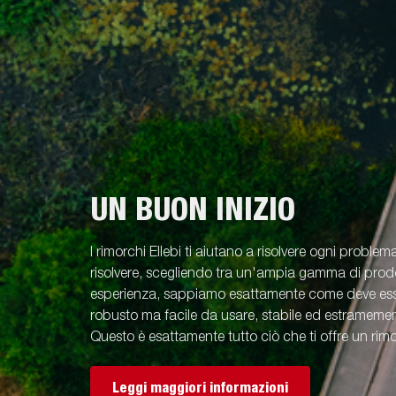
UN BUON INIZIO
I rimorchi Ellebi ti aiutano a risolvere ogni problem
risolvere, scegliendo tra un'ampia gamma di prodot
esperienza, sappiamo esattamente come deve esse
robusto ma facile da usare, stabile ed estramement
Questo è esattamente tutto ciò che ti offre un rimo
Leggi maggiori informazioni