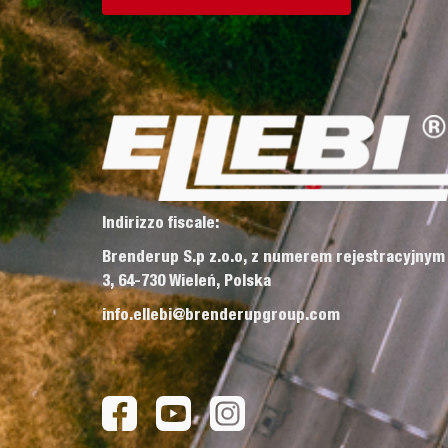
Indirizzo fiscale:
Brenderup S.p z.o.o, z numerem rejestracyjnym
3, 64-730 Wieleń, Polska
info.ellebi@brenderupgroup.com