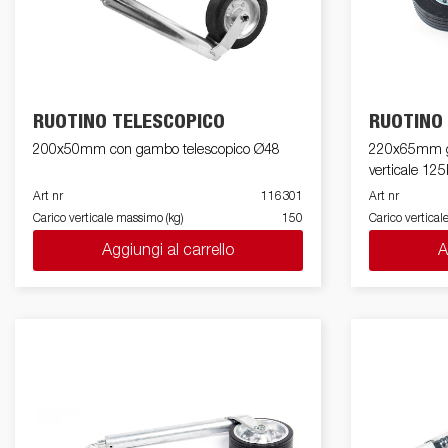
Parti elettriche /
Kit di
Ruotin
Rimorchi
Luci
sovrasponde
Rimorchi
Rimo
furgonati
ribaltabili
sport
RUOTINO TELESCOPICO
RUOTINO
200x50mm con gambo telescopico Ø48
220x65mm g
Piani di carico
Kit Accessori
Rib
verticale 12
Art nr
116301
Art nr
Carico verticale massimo (kg)
150
Carico vertical
Aggiungi al carrello
A