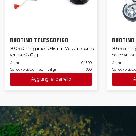
RUOTINO TELESCOPICO
RUOTINO
200x50mm gambo Ø48mm Massimo carico
205x55mm g
verticale 300kg
carico vrtica
Art nr
104609
Art nr
Carico verticale massimo (kg)
300
Carico vertical
Aggiungi al carrello
A