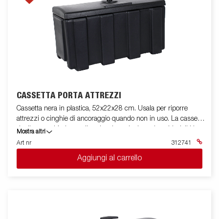
CASSETTA PORTA ATTREZZI
Cassetta nera in plastica, 52x22x28 cm. Usala per riporre
attrezzi o cinghie di ancoraggio quando non in uso. La cassetta
degli attrezzi è dotata di un lucchetto incluse due chiavi. Il kit
Mostra altri
comprende staffa e kit di montaggio. Adatto per rimorchi per
Art nr
312741
barche e alcuni altri modelli.
Aggiungi al carrello