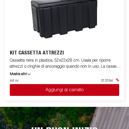
KIT CASSETTA ATTREZZI
Cassetta nera in plastica, 52x22x28 cm. Usala per riporre
attrezzi o cinghie di ancoraggio quando non in uso. La cassetta
degli attrezzi è dotata di un lucchetto incluse due chiavi. Il kit
Mostra altri
comprende staffa e kit di montaggio. Per BT4260
Art nr
313194
Aggiungi al carrello