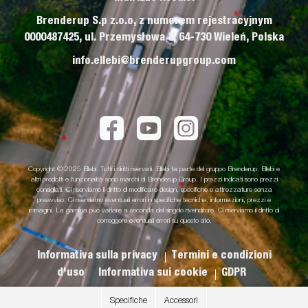
Brenderup S.p z.o.o, z numerem rejestracyjnym
0000487425, ul. Przemysłowa 3, 64-730 Wieleń, Polska
info.ellebi@brenderupgroup.com
Copyright © 2025 Ellebi. Tutti i diritti riservati. Ellebi fa parte del gruppo Brenderup. Ellebi e
altri prodotti e funzionalità sono marchi di Brenderup Group. I prezzi indicati sono prezzi
consigliati. Ci riserviamo il diritto di modificare design, specifiche e attrezzature senza
preavviso. Ci riserviamo eventuali errori in specifiche tecniche, informazioni, prezzi e
immagini. La gamma può variare a seconda del singolo rivenditore. Ci riserviamo il diritto di
correggere eventuali errori su questo sito.
Informativa sulla privacy
Termini e condizioni
d'uso
Informativa sui cookie
GDPR
Specifiche
Accessori