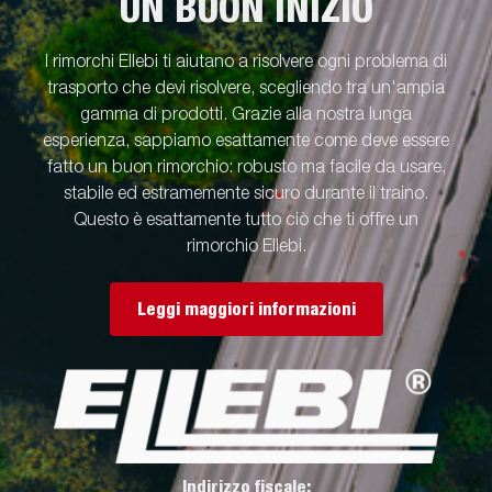
UN BUON INIZIO
I rimorchi Ellebi ti aiutano a risolvere ogni problema di
trasporto che devi risolvere, scegliendo tra un'ampia
gamma di prodotti. Grazie alla nostra lunga
esperienza, sappiamo esattamente come deve essere
fatto un buon rimorchio: robusto ma facile da usare,
stabile ed estramemente sicuro durante il traino.
Questo è esattamente tutto ciò che ti offre un
rimorchio Ellebi.
Leggi maggiori informazioni
Indirizzo fiscale: