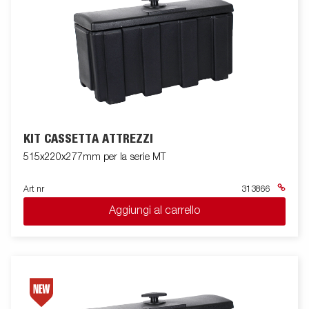
KIT CASSETTA ATTREZZI
515x220x277mm per la serie MT
Art nr
313866
Aggiungi al carrello