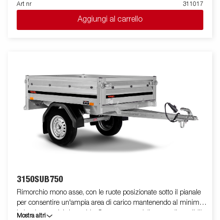
raggiungere la propria destinazione in tutta sicurezza e per
Art nr
311017
alcune versioni sono disponibili con sistema tilt. Il rimorchio può
Aggiungi al carrello
essere facilmente riposto in posizione verticale per risparmiare
spazio. Sono disponibili una vasta gamma di accessori che
permettono di personalizzare il rimorchio in base alle proprie
necessità. Le immagini sono solo a scopo illustrativo e
potrebbero mostrare accessori opzionali.
3150SUB750
Rimorchio mono asse, con le ruote posizionate sotto il pianale
per consentire un'ampia area di carico mantenendo al minimo
la larghezza del rimorchio. Su questo modello sono disponibili
Mostra altri