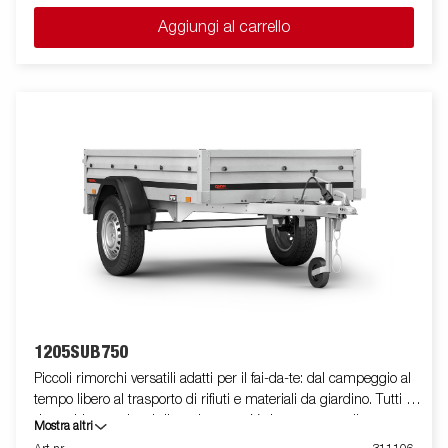
lunghe. Tutte le versioni sono dotate di anelli di fissaggio carico
Aggiungi al carrello
interni per bloccare la merce trasportata. Come sempre ELLEBI
offre un ampio programma di accessori per tutti i rimorchi. Le
immagini sono solo a scopo illustrativo e possono mostrare
accessori opzionali.
1205SUB750
Piccoli rimorchi versatili adatti per il fai-da-te: dal campeggio al
tempo libero al trasporto di rifiuti e materiali da giardino. Tutti i
rimorchi sono dotati di un timone a V che permette di
Mostra altri
raggiungere la propria destinazione in tutta sicurezza e per