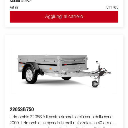
Mostra altri
Il rimorchio è facile da caricare e presenta le sponde anteriori e
Art nr
311763
posteriori apribili per facilitare il carico di merci più lunghe. Tutte
Aggiungi al carrello
le versioni sono dotate di anelli di fissaggio carico interni per
bloccare la merce trasportata. Come sempre ELLEBI offre un
ampio programma di accessori per tutti i rimorchi. Le immagini
sono solo a scopo illustrativo e possono mostrare accessori
opzionali.
2205SB750
Il rimorchio 2205S è il nostro rimorchio più corto della serie
2000. Il rimorchio ha sponde laterali rinforzate alte 40 cm e