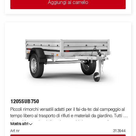
Aggiungi al carrello
possono mostrare equipaggiamenti opzionali.
1205SUB750
Piccoli rimorchi versatili adatti per il fai-da-te: dal campeggio al
tempo libero al trasporto di rifiuti e materiali da giardino. Tutti i
rimorchi sono dotati di un timone a V che permette di
Mostra altri
raggiungere la propria destinazione in tutta sicurezza e per
Art nr
313944
alcune versioni sono disponibili con sistema tilt. Il rimorchio può