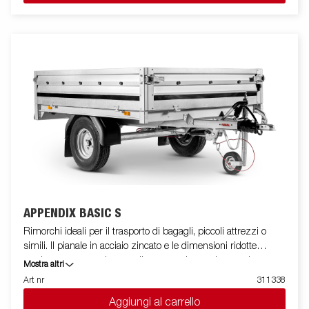
sempre ELLEBI offre un ampio programma di accessori per
tutti i rimorchi. Le immagini sono solo a scopo illustrativo e
possono mostrare accessori opzionali.
APPENDIX BASIC S
Rimorchi ideali per il trasporto di bagagli, piccoli attrezzi o
simili. Il pianale in acciaio zincato e le dimensioni ridotte
rendono questa serie versatile e garantiscono la massima
Mostra altri
stabilità di guida in ogni situazione. Il modello LARGE è dotato
Art nr
311338
di quattro sponde apribili che lo rendono unico nel suo genere e
Aggiungi al carrello
un’assoluta novità nel panorama italiano. Le dimensioni e le