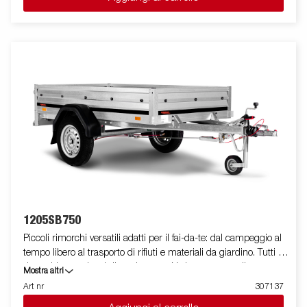
caratteristiche di questa serie, permettono di abbinare il carrello
all’autovettura come “appendice” di tipo B, oppure di
immatricolarlo come rimorchio.
1205SB750
Piccoli rimorchi versatili adatti per il fai-da-te: dal campeggio al
tempo libero al trasporto di rifiuti e materiali da giardino. Tutti i
rimorchi sono dotati di un timone a V che permette di
Mostra altri
raggiungere la propria destinazione in tutta sicurezza e per
Art nr
307137
alcune versioni sono disponibili con sistema tilt. Il rimorchio può