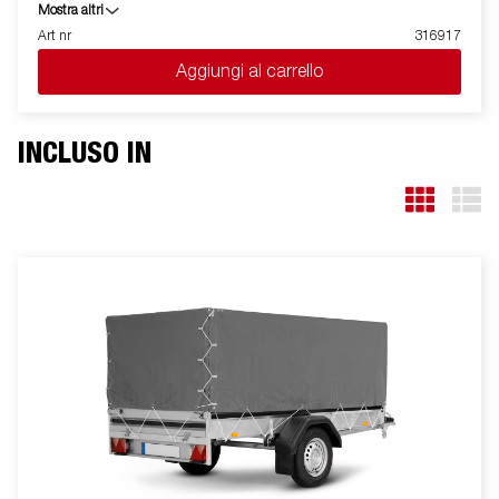
quindi consente un volume di carico più elevato. E' facile da
Mostra altri
caricare grazie a la spomde anteriore e posteriore apribili per il
Art nr
316917
carico di merci lunghe. Tutte le versioni sono dotate di anelli di
Aggiungi al carrello
fissaggio carico interni per bloccare la merce trasportata. Come
sempre ELLEBI offre un ampio programma di accessori per
tutti i rimorchi. Le immagini sono solo a scopo illustrativo e
possono mostrare accessori opzionali.
INCLUSO IN