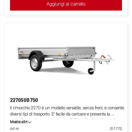
Aggiungi al carrello
essere facilmente riposto in posizione verticale per risparmiare
spazio. Sono disponibili una vasta gamma di accessori che
permettono di personalizzare il rimorchio in base alle proprie
necessità. Le immagini sono solo a scopo illustrativo e
potrebbero mostrare accessori opzionali.
2270SUB750
Il rimorchio 2270 è un modello versatile, senza freni, e consente
diversi tipi di trasporto. E' facile da caricare e presenta la
spomde anteriore e posteriore apribili per il carico di merci
Mostra altri
lunghe. Tutte le versioni sono dotate di anelli di fissaggio carico
Art nr
311770