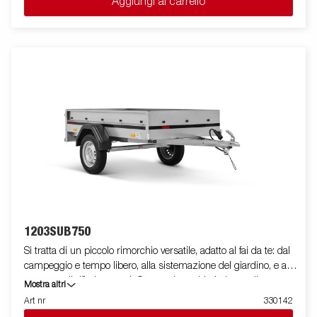
Aggiungi al carrello
essere facilmente riposto in posizione verticale per risparmiare
spazio. Sono disponibili una vasta gamma di accessori che
permettono di personalizzare il rimorchio in base alle proprie
necessità. Le immagini sono solo a scopo illustrativo e
potrebbero mostrare accessori opzionali.
1203SUB750
Si tratta di un piccolo rimorchio versatile, adatto al fai da te: dal
campeggio e tempo libero, alla sistemazione del giardino, e al
trasporto di rifiuti e merci. Questo rimorchio è dotato di un
Mostra altri
timone a V che ti aiuta a guidare in sicurezza verso la tua
Art nr
330142
destinazione. Le immagini sono solo a scopo illustrativo e