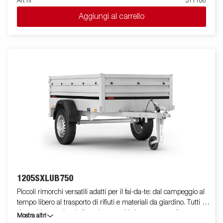
Art nr
311106
alcune versioni sono disponibili con sistema tilt. Il rimorchio può
Aggiungi al carrello
essere facilmente riposto in posizione verticale per risparmiare
spazio. Sono disponibili una vasta gamma di accessori che
permettono di personalizzare il rimorchio in base alle proprie
necessità. Le immagini sono solo a scopo illustrativo e
potrebbero mostrare accessori opzionali.
1205SXLUB750
Piccoli rimorchi versatili adatti per il fai-da-te: dal campeggio al
tempo libero al trasporto di rifiuti e materiali da giardino. Tutti i
rimorchi sono dotati di un timone a V che permette di
Mostra altri