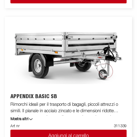
caratteristiche di questa serie, permettono di abbinare il carrello
all’autovettura come “appendice” di tipo B, oppure di
immatricolarlo come rimorchio.
APPENDIX BASIC SB
Rimorchi ideali per il trasporto di bagagli, piccoli attrezzi o
simili. Il pianale in acciaio zincato e le dimensioni ridotte
rendono questa serie versatile e garantiscono la massima
Mostra altri
stabilità di guida in ogni situazione. Il modello LARGE è dotato
Art nr
311339
di quattro sponde apribili che lo rendono unico nel suo genere e
Aggiungi al carrello
un’assoluta novità nel panorama italiano. Le dimensioni e le