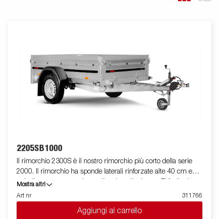
2205SB1000
Il rimorchio 2300S è il nostro rimorchio più corto della serie
2000. Il rimorchio ha sponde laterali rinforzate alte 40 cm e
quindi consente un volume di carico più elevato. E' facile da
Mostra altri
caricare grazie a la spomde anteriore e posteriore apribili per il
Art nr
311766
carico di merci lunghe. Tutte le versioni sono dotate di anelli di
Aggiungi al carrello
fissaggio carico interni per bloccare la merce trasportata. Come