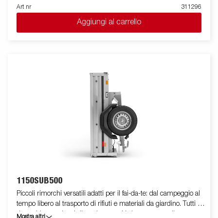
una vasta gamma di accessori che permettono di
Art nr
311296
personalizzare il rimorchio in base alle proprie necessità e
Aggiungi al carrello
presentano sponda anteriore e posteriore apribile di serie. Le
immagini sono solo a scopo illustrativo e potrebbero mostrare
accessori opzionali.
1150SUB500
Piccoli rimorchi versatili adatti per il fai-da-te: dal campeggio al
tempo libero al trasporto di rifiuti e materiali da giardino. Tutti i
rimorchi sono dotati di un timone a V che permette di
Mostra altri