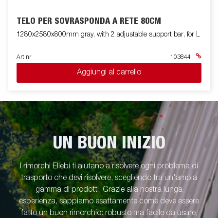
TELO PER SOVRASPONDA A RETE 80CM
1280x2580x800mm gray, with 2 adjustable support bar, for L
Art nr
103844
Aggiungi al carrello
UN BUON INIZIO
I rimorchi Ellebi ti aiutano a risolvere ogni problema di
trasporto che devi risolvere, scegliendo tra un'ampia
gamma di prodotti. Grazie alla nostra lunga
esperienza, sappiamo esattamente come deve essere
fatto un buon rimorchio: robusto ma facile da usare,