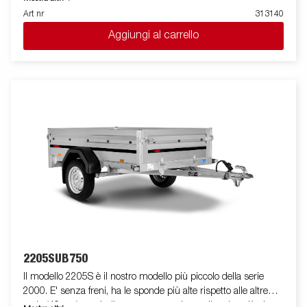
raggiungere la propria destinazione in tutta sicurezza e per
Art nr
313140
alcune versioni sono disponibili con sistema tilt. Il rimorchio può
Aggiungi al carrello
essere facilmente riposto in posizione verticale per risparmiare
spazio. Sono disponibili una vasta gamma di accessori che
permettono di personalizzare il rimorchio in base alle proprie
necessità. Le immagini sono solo a scopo illustrativo e
potrebbero mostrare accessori opzionali.
2205SUB750
Il modello 2205S è il nostro modello più piccolo della serie
2000. E' senza freni, ha le sponde più alte rispetto alle altre
serie (40 cm) e quindi consente un volume di carico più elevato.