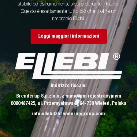
stabile ed estramemente sicuro durante il traino.
Questo è esattamente tutto ciò che ti offre un
rimorchio Ellebi.
Leggi maggiori informazioni
Indirizzo fiscale:
Brenderup S.p z.o.o, z numerem rejestracyjnym
0000487425, ul. Przemysłowa 3, 64-730 Wieleń, Polska
info.ellebi@brenderupgroup.com