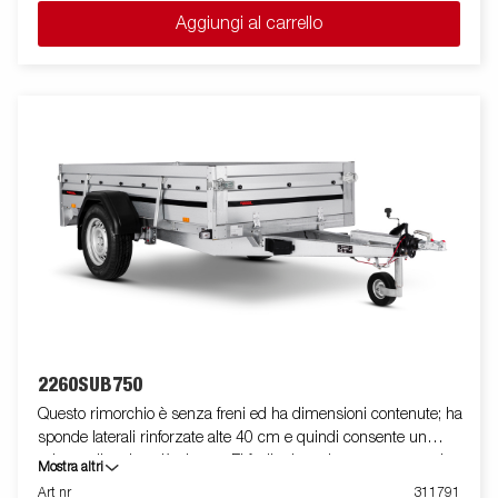
interni per bloccare la merce trasportata. Come sempre ELLEBI
Aggiungi al carrello
offre un ampio programma di accessori per tutti i rimorchi. Le
immagini sono solo a scopo illustrativo e possono mostrare
accessori opzionali.
2260SUB750
Questo rimorchio è senza freni ed ha dimensioni contenute; ha
sponde laterali rinforzate alte 40 cm e quindi consente un
volume di carico più elevato. E' facile da caricare e presenta la
Mostra altri
spomde anteriore e posteriore apribili per il carico di merci
Art nr
311791