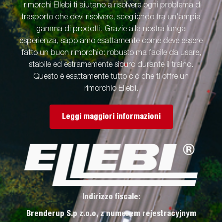
I rimorchi Ellebi ti aiutano a risolvere ogni problema di
trasporto che devi risolvere, scegliendo tra un'ampia
gamma di prodotti. Grazie alla nostra lunga
esperienza, sappiamo esattamente come deve essere
fatto un buon rimorchio: robusto ma facile da usare,
stabile ed estramemente sicuro durante il traino.
Questo è esattamente tutto ciò che ti offre un
rimorchio Ellebi.
Leggi maggiori informazioni
Indirizzo fiscale:
Brenderup S.p z.o.o, z numerem rejestracyjnym