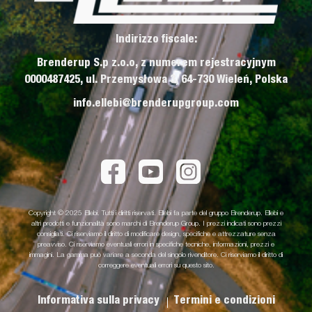
Indirizzo fiscale:
Brenderup S.p z.o.o, z numerem rejestracyjnym
0000487425, ul. Przemysłowa 3, 64-730 Wieleń, Polska
info.ellebi@brenderupgroup.com
Copyright © 2025 Ellebi. Tutti i diritti riservati. Ellebi fa parte del gruppo Brenderup. Ellebi e
altri prodotti e funzionalità sono marchi di Brenderup Group. I prezzi indicati sono prezzi
consigliati. Ci riserviamo il diritto di modificare design, specifiche e attrezzature senza
preavviso. Ci riserviamo eventuali errori in specifiche tecniche, informazioni, prezzi e
immagini. La gamma può variare a seconda del singolo rivenditore. Ci riserviamo il diritto di
correggere eventuali errori su questo sito.
Informativa sulla privacy
Termini e condizioni