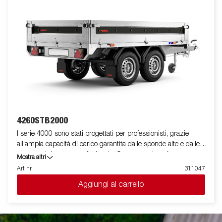
disponibile una vasta gamma di accessori. Le immagini sono
solo a scopo illustrativo e potrebbero mostrare attrezzature
opzionali.
4260STB2000
I serie 4000 sono stati progettati per professionisti, grazie
all'ampia capacità di carico garantita dalle sponde alte e dalle
ruote posizionate sotto il pianale. Questa versione è
Mostra altri
equipaggiata con sponde in acciaio e doppio asse, presenta un
Art nr
311047
profilo in acciaio rinforzato posto attorno al pianale utile a
Aggiungi al carrello
protegglo in caso di utilizzo di un carrello elevatore in fase di
carico. I punti di fissaggio posizionati sul profilo in acciaio,
permettono di assicurare facilmente il carico.Per questo modello
sono presenti tutte le sponde apribili e rimovibili facilmente. E'