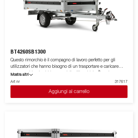
BT4260SB1300
Questo rimorchio è il compagno di lavoro perfetto per gli
utilizzatori che hanno bisogno di un trasportare e caricare
senza problemi sabbia, materiali edili o ghiaia. È anche
Mostra altri
un'eccellente scelta per chi desidera trasportare legna da
Art nr
317617
ardere, fieno o un tosaerba. Il robusto ribaltabile monoasse
Aggiungi al carrello
unidirezionale è dotato di un pianale in acciaio rinforzato e di un
ribaltabile idraulico manuale per una facile movimentazione. La
bassa altezza di carico rende il rimorchio facile da caricare e
l'elevato angolo di ribaltamento semplifica lo scarico,
indipendentemente da ciò che si trasporta. L'equipaggiamento
standard include le sponde laterali pieghevoli e rimovibili,
montanti su angolari rimovibili e dotate di bottoni per fissare i
teli per centina, rendendo il rimorchio flessibile e adattabile.