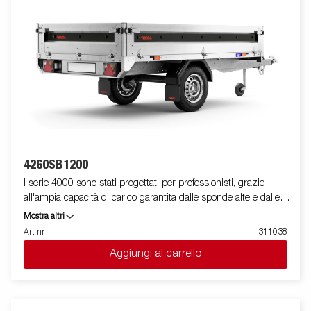
standard include le sponde laterali pieghevoli e rimovibili,
montanti su angolari rimovibili e dotate di bottoni per fissare i
teli per centina, rendendo il rimorchio flessibile e adattabile.
All'interno, ci sono sei anelli di ancoraggio integrati rivestiti in
gomma, ciascuno con un carico approvato di 500 kg, che
garantiscono un ancoraggio sicuro e stabile del carico.
Personalizza il rimorchio in base alle tue esigenze con
sovrasponde o altri accessori dalla nostra vasta gamma,
comuni con la Serie 4000. Il rimorchio nella foto potrebbe avere
attrezzature aggiuntive.
4260SB1200
I serie 4000 sono stati progettati per professionisti, grazie
all'ampia capacità di carico garantita dalle sponde alte e dalle
ruote posizionate sotto il pianale. Questa versione è
Mostra altri
equipaggiata con sponde in acciaio e mono asse, presenta un
Art nr
311038
profilo in acciaio rinforzato posto attorno al pianale utile a
Aggiungi al carrello
protegglo in caso di utilizzo di un carrello elevatore in fase di
carico. I punti di fissaggio posizionati sul profilo in acciaio,
permettono di assicurare facilmente il carico.Per questo modello
sono presenti tutte le sponde apribili e rimovibili facilmente. E'