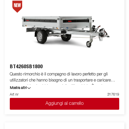
BT4260SB1800
Questo rimorchio è il compagno di lavoro perfetto per gli
utilizzatori che hanno bisogno di un trasportare e caricare
senza problemi sabbia, materiali edili o ghiaia. È anche
Mostra altri
un'eccellente scelta per chi desidera trasportare legna da
Art nr
317619
ardere, fieno o un tosaerba. Il robusto ribaltabile monoasse
Aggiungi al carrello
unidirezionale è dotato di un pianale in acciaio rinforzato e di un
ribaltabile idraulico manuale per una facile movimentazione. La
bassa altezza di carico rende il rimorchio facile da caricare e
l'elevato angolo di ribaltamento semplifica lo scarico,
indipendentemente da ciò che si trasporta. L'equipaggiamento