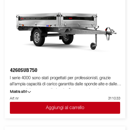
disponibile una vasta gamma di accessori. Le immagini sono
solo a scopo illustrativo e potrebbero mostrare attrezzature
opzionali.
4260SUB750
I serie 4000 sono stati progettati per professionisti, grazie
all'ampia capacità di carico garantita dalle sponde alte e dalle
ruote posizionate sotto il pianale. Questa versione è
Mostra altri
equipaggiata con sponde in acciaio e mono asse, presenta un
Art nr
311033
profilo in acciaio rinforzato posto attorno al pianale utile a
Aggiungi al carrello
protegglo in caso di utilizzo di un carrello elevatore in fase di
carico. I punti di fissaggio posizionati sul profilo in acciaio,
permettono di assicurare facilmente il carico.Per questo modello
sono presenti tutte le sponde apribili e rimovibili facilmente. E'