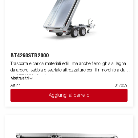
BT4260STB2000
Trasporta e carica materiali edili, ma anche fieno, ghiaia, legna
da ardere, sabbia o svariate attrezzature con il rimorchio a due
assi BT4000. Grazie al suo design robusto e alle sue
Mostra altri
caratteristiche intelligenti, è facile da usare ed efficiente in tutte
Art nr
317859
le situazioni, e può gestire lavori difficili. Il BT4000 è dotato di un
Aggiungi al carrello
cassone posteriore per impieghi gravosi con due assi e un
pianale in acciaio rinforzato per una maggiore durata. La
funzione di ribaltamento elettroidraulico rende lo scarico fluido,
mentre l'angolo di ribaltamento migliorato, esteso da 45° a 55°
gradi, fornisce una maggiore capacità di scarico. Per un
ancoraggio sicuro e stabile del carico, il rimorchio ha sei anelli
di ancoraggio interni con rivestimento in gomma, ciascuno con