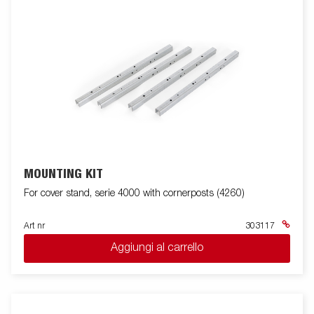
disponibile una vasta gamma di accessori. Le immagini sono
solo a scopo illustrativo e potrebbero mostrare attrezzature
opzionali.
MOUNTING KIT
For cover stand, serie 4000 with cornerposts (4260)
Art nr
303117
Aggiungi al carrello