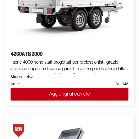
All'interno, ci sono sei anelli di ancoraggio integrati rivestiti in
gomma, ciascuno con un carico approvato di 500 kg, che
garantiscono un ancoraggio sicuro e stabile del carico.
Personalizza il rimorchio in base alle tue esigenze con
sovrasponde o altri accessori dalla nostra vasta gamma,
comuni con la Serie 4000. Il rimorchio nella foto potrebbe avere
attrezzature aggiuntive.
4260ATB2000
I serie 4000 sono stati progettati per professionisti, grazie
all'ampia capacità di carico garantita dalle sponde alte e dalle
ruote posizionate sotto il pianale. Questa versione è
Mostra altri
equipaggiata con sponde in alluminio e doppio asse, presenta
Art nr
311048
un profilo in acciaio rinforzato posto attorno al pianale utile a
Aggiungi al carrello
protegglo in caso di utilizzo di un carrello elevatore in fase di
carico. I punti di fissaggio posizionati sul profilo in acciaio,
permettono di assicurare facilmente il carico.Per questo modello
sono presenti tutte le sponde apribili e rimovibili facilmente. E'
disponibile una vasta gamma di accessori. Le immagini sono
solo a scopo illustrativo e potrebbero mostrare attrezzature
opzionali.