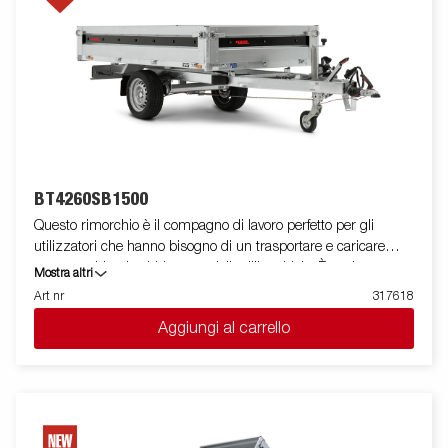
opzionali.
BT4260SB1500
Questo rimorchio è il compagno di lavoro perfetto per gli
utilizzatori che hanno bisogno di un trasportare e caricare
senza problemi sabbia, materiali edili o ghiaia. È anche
Mostra altri
un'eccellente scelta per chi desidera trasportare legna da
Art nr
317618
ardere, fieno o un tosaerba. Il robusto ribaltabile monoasse
Aggiungi al carrello
unidirezionale è dotato di un pianale in acciaio rinforzato e di un
ribaltabile idraulico manuale per una facile movimentazione. La
bassa altezza di carico rende il rimorchio facile da caricare e
l'elevato angolo di ribaltamento semplifica lo scarico,
indipendentemente da ciò che si trasporta. L'equipaggiamento
standard include le sponde laterali pieghevoli e rimovibili,