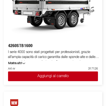
4260STB1600
I serie 4000 sono stati progettati per professionisti, grazie
all'ampia capacità di carico garantita dalle sponde alte e dalle
ruote posizionate sotto il pianale. Questa versione è
Mostra altri
equipaggiata con sponde in acciaio e mono asse, presenta un
Art nr
317126
profilo in acciaio rinforzato posto attorno al pianale utile a
Aggiungi al carrello
protegglo in caso di utilizzo di un carrello elevatore in fase di
carico. I punti di fissaggio posizionati sul profilo in acciaio,
permettono di assicurare facilmente il carico.Per questo modello
sono presenti tutte le sponde apribili e rimovibili facilmente. E'
disponibile una vasta gamma di accessori. Le immagini sono
solo a scopo illustrativo e potrebbero mostrare attrezzature