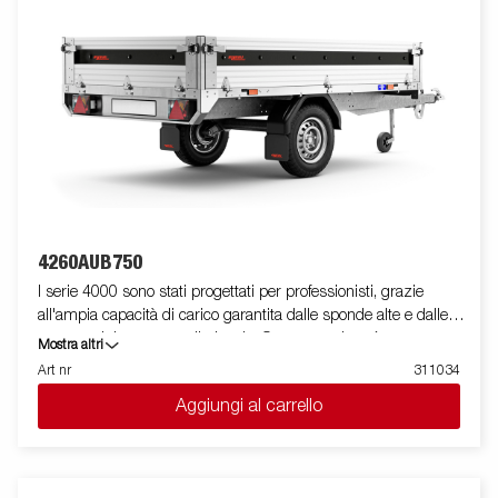
solo a scopo illustrativo e potrebbero mostrare attrezzature
opzionali.
4260AUB750
I serie 4000 sono stati progettati per professionisti, grazie
all'ampia capacità di carico garantita dalle sponde alte e dalle
ruote posizionate sotto il pianale. Questa versione è
Mostra altri
equipaggiata con sponde in alluminio e mono asse, presenta
Art nr
311034
un profilo in acciaio rinforzato posto attorno al pianale utile a
Aggiungi al carrello
protegglo in caso di utilizzo di un carrello elevatore in fase di
carico. I punti di fissaggio posizionati sul profilo in acciaio,
permettono di assicurare facilmente il carico.Per questo modello
sono presenti tutte le sponde apribili e rimovibili facilmente. E'