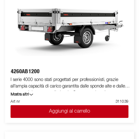
solo a scopo illustrativo e potrebbero mostrare attrezzature
opzionali.
4260AB1200
I serie 4000 sono stati progettati per professionisti, grazie
all'ampia capacità di carico garantita dalle sponde alte e dalle
ruote posizionate sotto il pianale. Questa versione è
Mostra altri
equipaggiata con sponde in alluminio e mono asse, presenta
Art nr
311039
un profilo in acciaio rinforzato posto attorno al pianale utile a
Aggiungi al carrello
protegglo in caso di utilizzo di un carrello elevatore in fase di
carico. I punti di fissaggio posizionati sul profilo in acciaio,
permettono di assicurare facilmente il carico.Per questo modello
sono presenti tutte le sponde apribili e rimovibili facilmente. E'
disponibile una vasta gamma di accessori. Le immagini sono