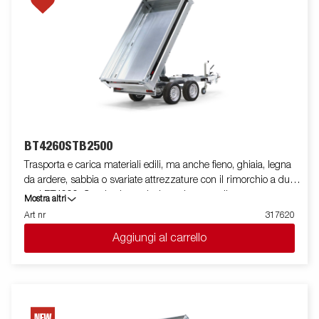
montanti su angolari rimovibili e dotate di bottoni per fissare i
teli per centina, rendendo il rimorchio flessibile e adattabile.
All'interno, ci sono sei anelli di ancoraggio integrati rivestiti in
gomma, ciascuno con un carico approvato di 500 kg, che
garantiscono un ancoraggio sicuro e stabile del carico.
Personalizza il rimorchio in base alle tue esigenze con
sovrasponde o altri accessori dalla nostra vasta gamma,
comuni con la Serie 4000. Il rimorchio nella foto potrebbe avere
attrezzature aggiuntive.
BT4260STB2500
Trasporta e carica materiali edili, ma anche fieno, ghiaia, legna
da ardere, sabbia o svariate attrezzature con il rimorchio a due
assi BT4000. Grazie al suo design robusto e alle sue
Mostra altri
caratteristiche intelligenti, è facile da usare ed efficiente in tutte
Art nr
317620
le situazioni, e può gestire lavori difficili. Il BT4000 è dotato di un
Aggiungi al carrello
cassone posteriore per impieghi gravosi con due assi e un
pianale in acciaio rinforzato per una maggiore durata. La
funzione di ribaltamento elettroidraulico rende lo scarico fluido,
mentre l'angolo di ribaltamento migliorato, esteso da 45° a 55°
gradi, fornisce una maggiore capacità di scarico. Per un
ancoraggio sicuro e stabile del carico, il rimorchio ha sei anelli