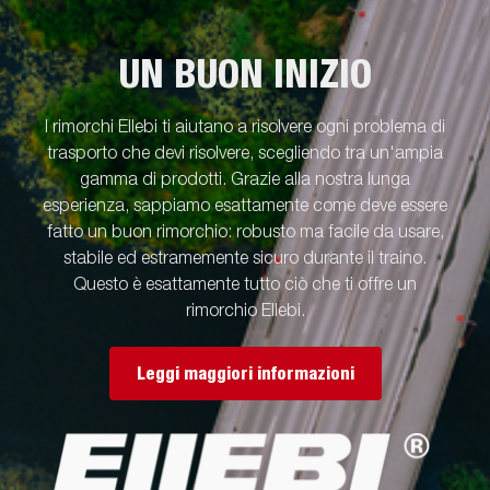
disponibile una vasta gamma di accessori. Le immagini sono
solo a scopo illustrativo e potrebbero mostrare attrezzature
opzionali.
UN BUON INIZIO
I rimorchi Ellebi ti aiutano a risolvere ogni problema di
trasporto che devi risolvere, scegliendo tra un'ampia
gamma di prodotti. Grazie alla nostra lunga
esperienza, sappiamo esattamente come deve essere
fatto un buon rimorchio: robusto ma facile da usare,
stabile ed estramemente sicuro durante il traino.
Questo è esattamente tutto ciò che ti offre un
rimorchio Ellebi.
Leggi maggiori informazioni