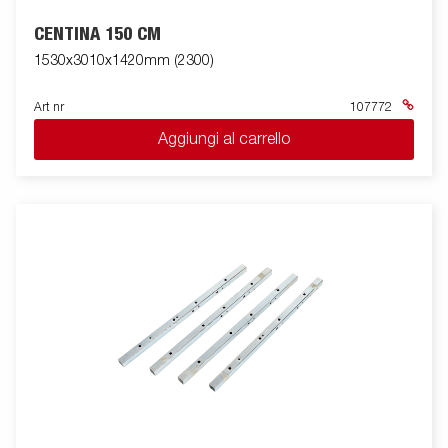
CENTINA 150 CM
1530x3010x1420mm (2300)
Art nr
107772
Aggiungi al carrello