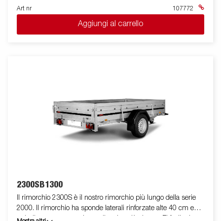
Art nr
107772
Aggiungi al carrello
2300SB1300
Il rimorchio 2300S è il nostro rimorchio più lungo della serie
2000. Il rimorchio ha sponde laterali rinforzate alte 40 cm e
quindi consente un volume di carico più elevato. E' facile da