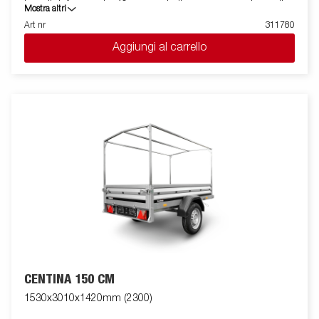
laterali rinforzate alte 40 cm e quindi consente un volume di
Mostra altri
carico più elevato. E' facile da caricare e presenta la spomde
Art nr
311780
anteriore e posteriore apribili per il carico di merci lunghe. Tutte
Aggiungi al carrello
le versioni sono dotate di anelli di fissaggio carico interni per
bloccare la merce trasportata. Come sempre ELLEBI offre un
ampio programma di accessori per tutti i rimorchi. Le immagini
sono solo a scopo illustrativo e possono mostrare accessori
opzionali.
CENTINA 150 CM
1530x3010x1420mm (2300)