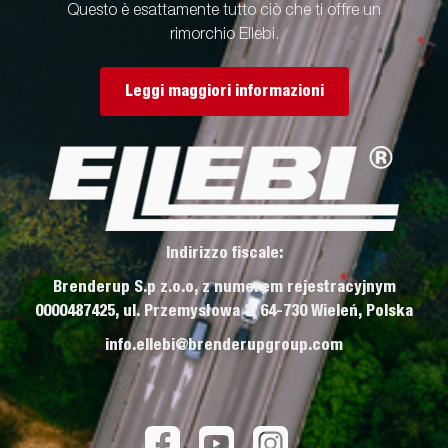
Questo è esattamente tutto ciò che ti offre un
rimorchio Ellebi.
Leggi maggiori informazioni
Indirizzo fiscale:
Brenderup S.p z.o.o, z numerem rejestracyjnym
0000487425, ul. Przemysłowa 3, 64-730 Wieleń, Polska
info.ellebi@brenderupgroup.com