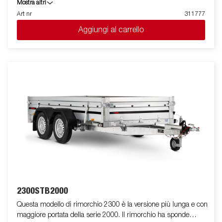
carico si ribalta posteriormente per agevolare la salita e la
Mostra altri
discesa di attrezzature e del materiale trasportato. Una molla a
Art nr
311777
gas anteriore agevola le operazioni di apertura e chiusura del
Aggiungi al carrello
telaio. La sponda posteriore è rinforzata, e semplifica il
caricamento di motocicli, di attrezzature per il giardinaggio,
motocicli e materiale vario. Il rimorchio ha sponde laterali
rinforzate alte 40 cm e quindi consente un volume di carico più
elevato. E' facile da caricare e presenta la spomde anteriore e
posteriore apribili per il carico di merci lunghe. Tutte le versioni
sono dotate di anelli di fissaggio carico interni per bloccare la
merce trasportata. Come sempre ELLEBI offre un ampio
programma di accessori per tutti i rimorchi. Le immagini sono
solo a scopo illustrativo e possono mostrare accessori opzionali.
2300STB2000
Questa modello di rimorchio 2300 è la versione più lunga e con
maggiore portata della serie 2000. Il rimorchio ha sponde