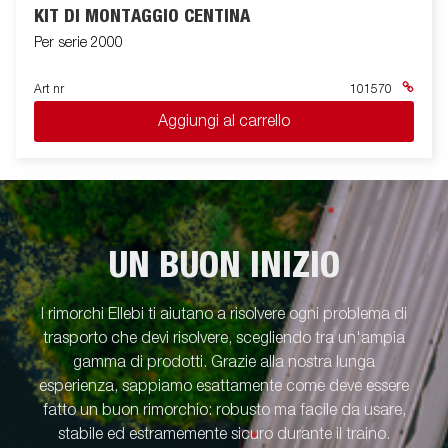
KIT DI MONTAGGIO CENTINA
Per serie 2000
Art nr
101570
Aggiungi al carrello
UN BUON INIZIO
I rimorchi Ellebi ti aiutano a risolvere ogni problema di
trasporto che devi risolvere, scegliendo tra un'ampia
gamma di prodotti. Grazie alla nostra lunga
esperienza, sappiamo esattamente come deve essere
fatto un buon rimorchio: robusto ma facile da usare,
stabile ed estramemente sicuro durante il traino.