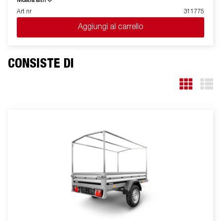
Mostra altri
caricare e presenta la spomde anteriore e posteriore apribili per
Art nr
311775
il carico di merci lunghe. Tutte le versioni sono dotate di anelli di
Aggiungi al carrello
fissaggio carico interni per bloccare la merce trasportata. Come
sempre ELLEBI offre un ampio programma di accessori per
tutti i rimorchi. Le immagini sono solo a scopo illustrativo e
possono mostrare accessori opzionali.
CONSISTE DI