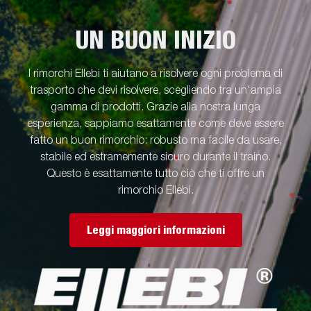
UN BUON INIZIO
I rimorchi Ellebi ti aiutano a risolvere ogni problema di
trasporto che devi risolvere, scegliendo tra un'ampia
gamma di prodotti. Grazie alla nostra lunga
esperienza, sappiamo esattamente come deve essere
fatto un buon rimorchio: robusto ma facile da usare,
stabile ed estramemente sicuro durante il traino.
Questo è esattamente tutto ciò che ti offre un
rimorchio Ellebi.
Leggi maggiori informazioni