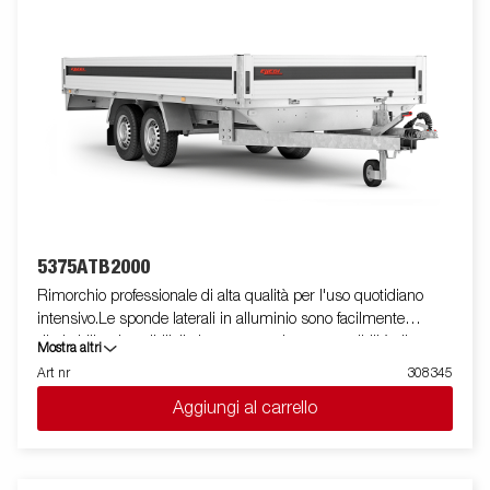
5375ATB2000
Rimorchio professionale di alta qualità per l'uso quotidiano
intensivo.Le sponde laterali in alluminio sono facilmente
ribaltabili e rimovibili, il che aumenta le sue possibilità di
Mostra altri
utilizzo, trasformandolo da rimorchio cassonato a pianale. I
Art nr
308345
punti di fissaggio ( max 400 kg carico/per anello)sono perfetti
Aggiungi al carrello
per assicurare il carico . E' disponibile una vasta gamma di
accessori. Le immagini sono solo a scopo illustrativo e possono
mostrare attrezzature opzionali.