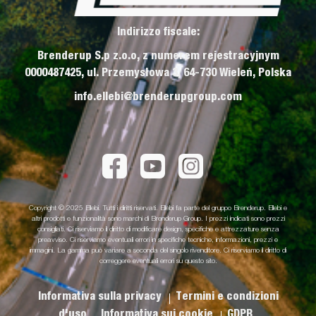
Indirizzo fiscale:
Brenderup S.p z.o.o, z numerem rejestracyjnym
0000487425, ul. Przemysłowa 3, 64-730 Wieleń, Polska
info.ellebi@brenderupgroup.com
Copyright © 2025 Ellebi. Tutti i diritti riservati. Ellebi fa parte del gruppo Brenderup. Ellebi e
altri prodotti e funzionalità sono marchi di Brenderup Group. I prezzi indicati sono prezzi
consigliati. Ci riserviamo il diritto di modificare design, specifiche e attrezzature senza
preavviso. Ci riserviamo eventuali errori in specifiche tecniche, informazioni, prezzi e
immagini. La gamma può variare a seconda del singolo rivenditore. Ci riserviamo il diritto di
correggere eventuali errori su questo sito.
Informativa sulla privacy
Termini e condizioni
d'uso
Informativa sui cookie
GDPR