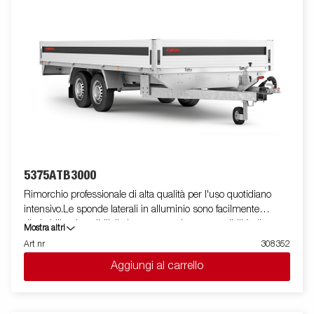
5375ATB3000
Rimorchio professionale di alta qualità per l'uso quotidiano
intensivo.Le sponde laterali in alluminio sono facilmente
ribaltabili e rimovibili, il che aumenta le sue possibilità di
Mostra altri
utilizzo, trasformandolo da rimorchio cassonato a pianale. I
Art nr
308352
punti di fissaggio ( max 400 kg carico/per anello)sono perfetti
Aggiungi al carrello
per assicurare il carico . E' disponibile una vasta gamma di
accessori. Le immagini sono solo a scopo illustrativo e possono
mostrare attrezzature opzionali.