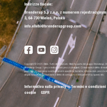
Indirizzo fiscale:
Brenderup S.p z.o.o, z numerem rejestracyjnym
3, 64-730 Wieleń, Polska
info.ellebi@brenderupgroup.com
Copyright © 2025 Ellebi. Tutti i diritti riservati. Ellebi fa parte del gruppo Brenderup. El
Brenderup Group. I prezzi indicati sono prezzi consigliati. Ci riserviamo il diritto di m
preavviso. Ci riserviamo eventuali errori in specifiche tecniche, informazioni, prezz
singolo rivenditore. Ci riserviamo il diritto di correggere eventuali errori su questo sito.
Informativa sulla privacy
Termini e condizioni
cookie
GDPR