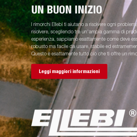
UN BUON INIZIO
I rimorchi Ellebi ti aiutano a risolvere ogni problem
risolvere, scegliendo tra un'ampia gamma di prodot
esperienza, sappiamo esattamente come deve esse
robusto ma facile da usare, stabile ed estramement
Questo è esattamente tutto ciò che ti offre un rimo
Leggi maggiori informazioni