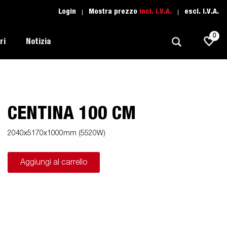
Login
Mostra prezzo
incl. I.V.A.
escl. I.V.A.
0
ri
Notizia
CENTINA 100 CM
Trasporti Leggeri
Scuola di guida
Regolamentazione
Imbarcazioni
Ricambio
2040x5170x1000mm (5520W)
Scelta del rimorchio
l tuo
Suggerimenti e avvisi
Trasporto Auto
Aggiungi al carrello
Assistenza Rimorchi
i
Professionali
moto
Sport Acquatici
Proffessionista