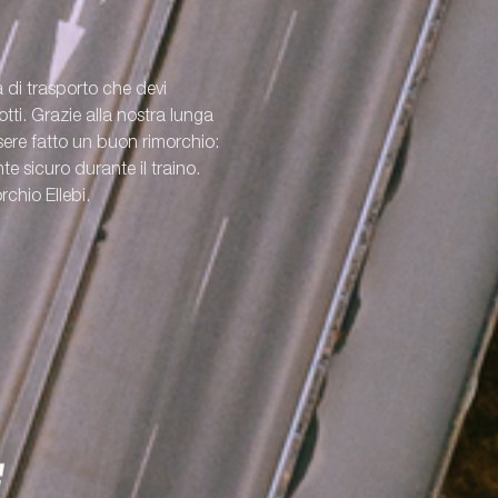
a di trasporto che devi
ti. Grazie alla nostra lunga
re fatto un buon rimorchio:
e sicuro durante il traino.
rchio Ellebi.