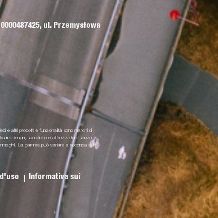
 0000487425, ul. Przemysłowa
lebi e altri prodotti e funzionalità sono marchi di
odificare design, specifiche e attrezzature senza
i e immagini. La gamma può variare a seconda del
 d'uso
Informativa sui