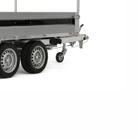
Pressione dei pneumatici
Equipaggiamenti
Piedi
i anteriori
Rampi di carico
rchio per
per carico
stabilizza
Controlli prima di partire
 acquatici
Schema elettrico
Sicurezza della barca
Scatole porta
Ruote / Cer
altabili
Argani
attrezzi
Parafang