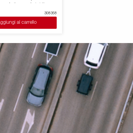
sono facilmente ribaltabili e
l che aumenta le sue possibilità di
308358
asformandolo da rimorchio
ggiungi al carrello
nale. I punti di fissaggio ( max
/per anello)sono perfetti per
 carico . E' disponibile una vasta
mmagini sono solo
strativo e possono mostrare
opzionali.