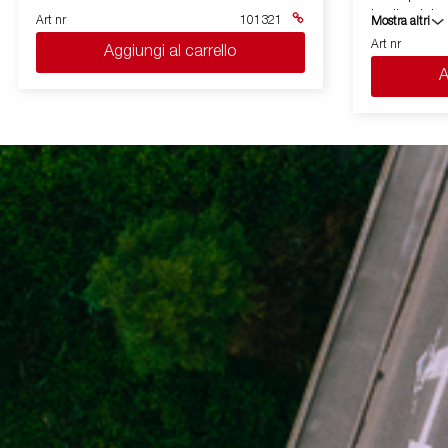
in alluminio 
Art nr
101321
Mostra altri
rimovibili, i
Art nr
Aggiungi al carrello
utilizzo, tr
A
cassonato a pia
400 kg carico
assicurare il
gamma di accessori. Le i
a scopo illu
attrezzature 