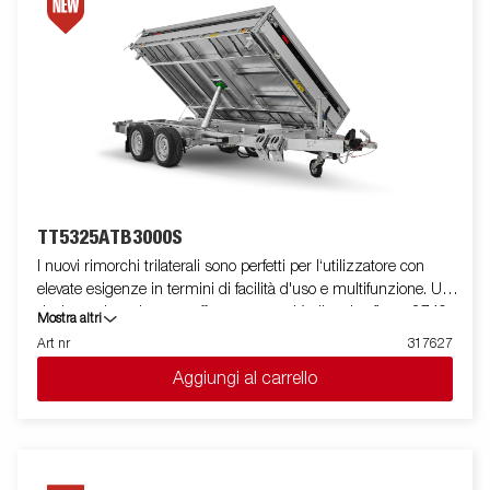
telecomando wireless o Bluetooth. Possono essere utilizzati
molti accessori della Serie 5000 e ci sono anche accessori
appositamente sviluppati per la Serie TT5000. Le immagini
sono solo a scopo illustrativo e possono mostrare
apparecchiature opzionali.
TT5325ATB3000S
I nuovi rimorchi trilaterali sono perfetti per l‘utilizzatore con
elevate esigenze in termini di facilità d'uso e multifunzione. Un
design unico e leggero offre una capacità di carico fino a 2740
Mostra altri
kg. Il suo angolo di ribaltamento aumentato facilita lo scarico di
Art nr
317627
merci come ghiaia, sabbia, inerti e terra. TT5000 è predisposto
Aggiungi al carrello
per rampe di salita e viene fornito con 8 anelli di fissaggio carico
incassati, con capacità di 800 kg ciascuno. Puoi caricare
facilmente le macchine e le attrezzature che il lavoro richiede.
Le sponde posteriore e quelle laterali in alluminio sono
standard. Semplifica le manovre dotando il tuo rimorchio di