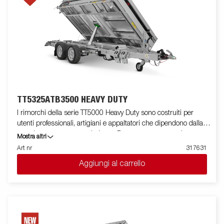
TT5325ATB3500 HEAVY DUTY
I rimorchi della serie TT5000 Heavy Duty sono costruiti per
utenti professionali, artigiani e appaltatori che dipendono dalla
propria attrezzatura ogni giorno. Progettato per garantire
Mostra altri
massima durata e affidabilità, il TT5000 Heavy Duty è dotato di
Art nr
317631
un esclusivo telaio tubolare Heavy Duty in acciaio ad alta
Aggiungi al carrello
resistenza, che offre una robustezza eccezionale per un utilizzo
professionale intensivo. Costruito per capacità e resistenza,
gestisce con facilità carichi impegnativi come ghiaia, escavatori
e pale compatte. Il telaio rinforzato aumenta la stabilità e la
longevità. Un’altezza di carico ridotta assicura un carico
semplice e controllato, mentre l’angolo di ribaltamento di 50