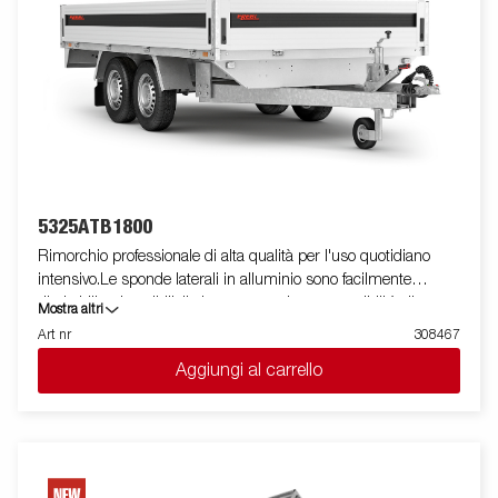
5325ATB1800
Rimorchio professionale di alta qualità per l'uso quotidiano
intensivo.Le sponde laterali in alluminio sono facilmente
ribaltabili e rimovibili, il che aumenta le sue possibilità di
Mostra altri
utilizzo, trasformandolo da rimorchio cassonato a pianale. I
Art nr
308467
punti di fissaggio ( max 400 kg carico/per anello)sono perfetti
Aggiungi al carrello
per assicurare il carico . E' disponibile una vasta gamma di
accessori. Le immagini sono solo a scopo illustrativo e possono
mostrare attrezzature opzionali.