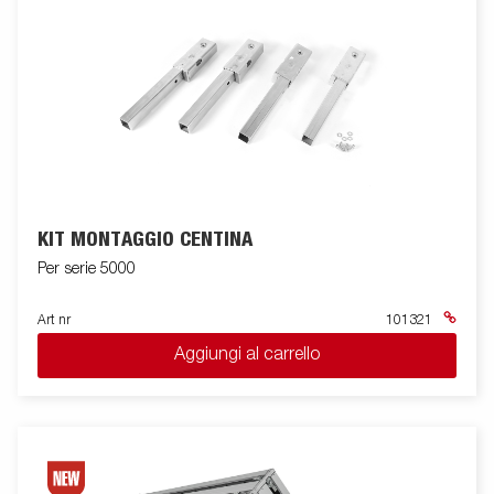
essere personalizzata con un'ampia gamma di accessori come
sovrasponde a rete, coperine pari sponde e centine. Le
immagini sono solo a scopo illustrativo e potrebbero mostrare
equipaggiamenti opzionali.
KIT MONTAGGIO CENTINA
Per serie 5000
Art nr
101321
Aggiungi al carrello