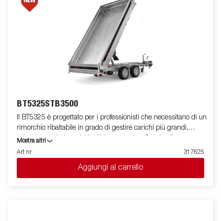
BT5325STB3500
Il BT5325 è progettato per i professionisti che necessitano di un
rimorchio ribaltabile in grado di gestire carichi più grandi,
volumi maggiori e attività più impegnative. Grazie alla sua
Mostra altri
elevata capacità, sia in termini di dimensioni che di carico utile,
Art nr
317625
questo rimorchio è un compagno di lavoro affidabile per i lavori
Aggiungi al carrello
quotidiani. Dotato di un pianale in acciaio rinforzato e di un
potente sistema di ribaltamento elettroidraulico, il BT5325
garantisce uno scarico fluido ed efficiente. La sua bassa altezza
di carico semplifica le operazioni di carico, mentre l'elevato
angolo di ribaltamento garantisce uno scarico rapido di
qualsiasi materiale, dalla sabbia al terreno. La serie BT5000 può