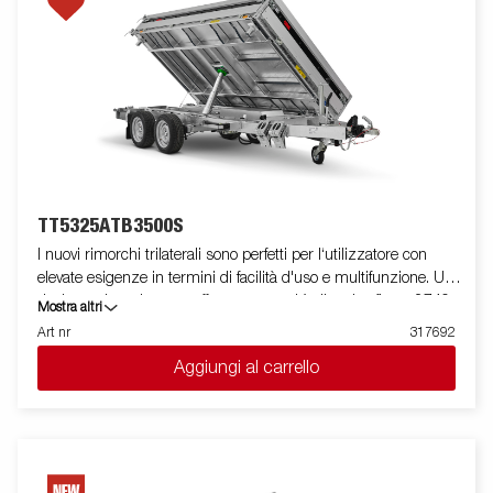
gradi con pompa elettrica consente uno scarico rapido ed
efficiente. Per un uso quotidiano intenso, questi rimorchi sono
dotati di sospensione a balestre, per un trasporto stabile e
affidabile. I rimorchi sono forniti di serie con vano integrato per le
rampe, occhielli di ancoraggio incassati in ghisa da 800 kg,
punti di ancoraggio esterni, sponda posteriore spargitrice e luci
LED. Il TT5000 Heavy Duty è la soluzione ideale per chi
necessita di un rimorchio professionale da usare
quotidianamente, senza avere problemi di resistenza o
affidabilità.
TT5325ATB3500S
I nuovi rimorchi trilaterali sono perfetti per l‘utilizzatore con
elevate esigenze in termini di facilità d'uso e multifunzione. Un
design unico e leggero offre una capacità di carico fino a 2740
Mostra altri
kg. Il suo angolo di ribaltamento aumentato facilita lo scarico di
Art nr
317692
merci come ghiaia, sabbia, inerti e terra. TT5000 è predisposto
Aggiungi al carrello
per rampe di salita e viene fornito con 8 anelli di fissaggio carico
incassati, con capacità di 800 kg ciascuno. Puoi caricare
facilmente le macchine e le attrezzature che il lavoro richiede.
Le sponde posteriore e quelle laterali in alluminio sono
standard. Semplifica le manovre dotando il tuo rimorchio di
telecomando wireless o Bluetooth. Possono essere utilizzati