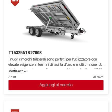
molti accessori della Serie 5000 e ci sono anche accessori
appositamente sviluppati per la Serie TT5000. Le immagini
sono solo a scopo illustrativo e possono mostrare
apparecchiature opzionali.
TT5325ATB2700S
I nuovi rimorchi trilaterali sono perfetti per l‘utilizzatore con
elevate esigenze in termini di facilità d'uso e multifunzione. Un
design unico e leggero offre una capacità di carico fino a 2740
Mostra altri
kg. Il suo angolo di ribaltamento aumentato facilita lo scarico di
Art nr
317626
merci come ghiaia, sabbia, inerti e terra. TT5000 è predisposto
Aggiungi al carrello
per rampe di salita e viene fornito con 8 anelli di fissaggio carico
incassati, con capacità di 800 kg ciascuno. Puoi caricare
facilmente le macchine e le attrezzature che il lavoro richiede.
Le sponde posteriore e quelle laterali in alluminio sono
standard. Semplifica le manovre dotando il tuo rimorchio di