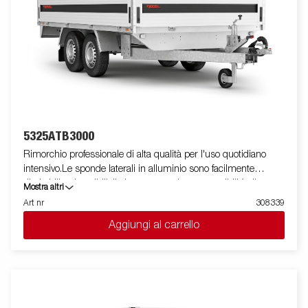
5325ATB3000
Rimorchio professionale di alta qualità per l'uso quotidiano
intensivo.Le sponde laterali in alluminio sono facilmente
ribaltabili e rimovibili, il che aumenta le sue possibilità di
Mostra altri
utilizzo, trasformandolo da rimorchio cassonato a pianale. I
Art nr
308339
punti di fissaggio ( max 400 kg carico/per anello)sono perfetti
Aggiungi al carrello
per assicurare il carico . E' disponibile una vasta gamma di
accessori. Le immagini sono solo a scopo illustrativo e possono
mostrare attrezzature opzionali.