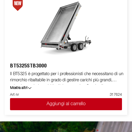
telecomando wireless o Bluetooth. Possono essere utilizzati
molti accessori della Serie 5000 e ci sono anche accessori
appositamente sviluppati per la Serie TT5000. Le immagini
sono solo a scopo illustrativo e possono mostrare
apparecchiature opzionali.
BT5325STB3000
Il BT5325 è progettato per i professionisti che necessitano di un
rimorchio ribaltabile in grado di gestire carichi più grandi,
volumi maggiori e attività più impegnative. Grazie alla sua
Mostra altri
elevata capacità, sia in termini di dimensioni che di carico utile,
Art nr
317624
questo rimorchio è un compagno di lavoro affidabile per i lavori
Aggiungi al carrello
quotidiani. Dotato di un pianale in acciaio rinforzato e di un
potente sistema di ribaltamento elettroidraulico, il BT5325
garantisce uno scarico fluido ed efficiente. La sua bassa altezza
di carico semplifica le operazioni di carico, mentre l'elevato
angolo di ribaltamento garantisce uno scarico rapido di