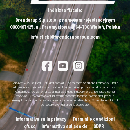
Indirizzo fiscale:
Brenderup S.p z.o.o, z numerem rejestracyjnym
0000487425, ul. Przemysłowa 3, 64-730 Wieleń, Polska
info.ellebi@brenderupgroup.com
Copyright © 2025 Ellebi. Tutti i diritti riservati. Ellebi fa parte del gruppo Brenderup. Ellebi e
altri prodotti e funzionalità sono marchi di Brenderup Group. I prezzi indicati sono prezzi
consigliati. Ci riserviamo il diritto di modificare design, specifiche e attrezzature senza
preavviso. Ci riserviamo eventuali errori in specifiche tecniche, informazioni, prezzi e
immagini. La gamma può variare a seconda del singolo rivenditore. Ci riserviamo il diritto di
correggere eventuali errori su questo sito.
Informativa sulla privacy
Termini e condizioni
d'uso
Informativa sui cookie
GDPR