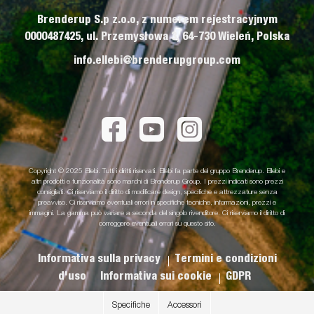
Brenderup S.p z.o.o, z numerem rejestracyjnym
0000487425, ul. Przemysłowa 3, 64-730 Wieleń, Polska
info.ellebi@brenderupgroup.com
Copyright © 2025 Ellebi. Tutti i diritti riservati. Ellebi fa parte del gruppo Brenderup. Ellebi e
altri prodotti e funzionalità sono marchi di Brenderup Group. I prezzi indicati sono prezzi
consigliati. Ci riserviamo il diritto di modificare design, specifiche e attrezzature senza
preavviso. Ci riserviamo eventuali errori in specifiche tecniche, informazioni, prezzi e
immagini. La gamma può variare a seconda del singolo rivenditore. Ci riserviamo il diritto di
correggere eventuali errori su questo sito.
Informativa sulla privacy
Termini e condizioni
d'uso
Informativa sui cookie
GDPR
Specifiche
Accessori