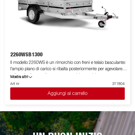
2260WSB1300
Il modello 2260WS è un rimorchio con freni e telaio basculante:
l'ampio piano di carico si ribalta posteriormente per agevolare la
salita e la discesa di attrezzature e del materiale trasportato.
Mostra altri
Una molla a gas anteriore agevola le operazioni di apertura e
Art nr
311804
chiusura del telaio. La sponda posteriore è rinforzata, e
Aggiungi al carrello
semplifica il caricamento di motocicli, di attrezzature per il
giardinaggio e materiale vario. Il rimorchio ha le sponde laterali
e quella anteriore alte (40 cm) in modo tale da garantire
un'ampia volumetria di carico. Il rimorchio è facile da caricare e
presenta le sponde anteriori e posteriori apribili per facilitare il
carico di merci più lunghe. Tutte le versioni sono dotate di anelli
di fissaggio carico interni per bloccare la merce trasportata.