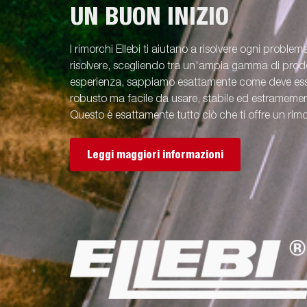
UN BUON INIZIO
I rimorchi Ellebi ti aiutano a risolvere ogni problem
risolvere, scegliendo tra un'ampia gamma di prodot
esperienza, sappiamo esattamente come deve esse
robusto ma facile da usare, stabile ed estramement
Questo è esattamente tutto ciò che ti offre un rimo
Leggi maggiori informazioni