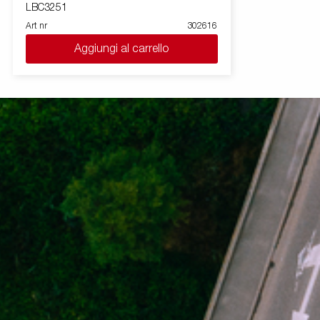
LBC3251
Art nr
302616
Aggiungi al carrello