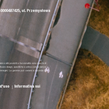
 0000487425, ul. Przemysłowa
lebi e altri prodotti e funzionalità sono marchi di
odificare design, specifiche e attrezzature senza
i e immagini. La gamma può variare a seconda del
 d'uso
Informativa sui