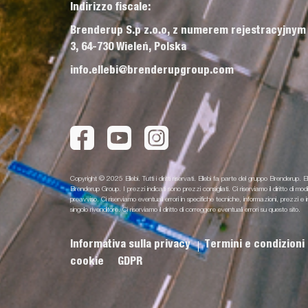
Indirizzo fiscale:
Brenderup S.p z.o.o, z numerem rejestracyjnym
3, 64-730 Wieleń, Polska
info.ellebi@brenderupgroup.com
Copyright © 2025 Ellebi. Tutti i diritti riservati. Ellebi fa parte del gruppo Brenderup. El
Brenderup Group. I prezzi indicati sono prezzi consigliati. Ci riserviamo il diritto di m
preavviso. Ci riserviamo eventuali errori in specifiche tecniche, informazioni, prezz
singolo rivenditore. Ci riserviamo il diritto di correggere eventuali errori su questo sito.
Informativa sulla privacy
Termini e condizioni
cookie
GDPR