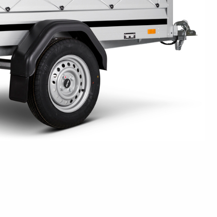
Pressione dei pneumatici
Equipaggiamenti
Piedi
i anteriori
Rampi di carico
rchio per
per carico
stabilizza
Controlli prima di partire
 acquatici
Schema elettrico
Sicurezza della barca
Scatole porta
Ruote / Cer
altabili
Argani
attrezzi
Parafang