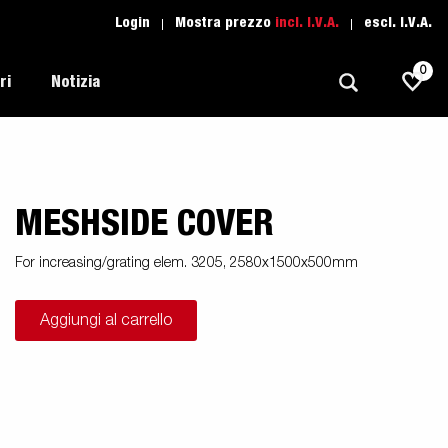
Login
Mostra prezzo
incl. I.V.A.
escl. I.V.A.
0
ri
Notizia
MESHSIDE COVER
Trasporti Leggeri
Scuola di guida
Regolamentazione
Imbarcazioni
Ricambio
For increasing/grating elem. 3205, 2580x1500x500mm
Scelta del rimorchio
l tuo
Suggerimenti e avvisi
Trasporto Auto
Aggiungi al carrello
Assistenza Rimorchi
i
Professionali
moto
Sport Acquatici
Proffessionista