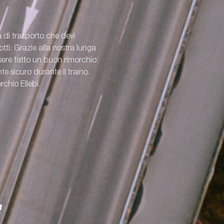
a di trasporto che devi
ti. Grazie alla nostra lunga
re fatto un buon rimorchio:
e sicuro durante il traino.
rchio Ellebi.