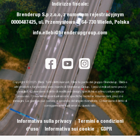
Indirizzo fiscale:
Brenderup S.p z.o.o, z numerem rejestracyjnym
0000487425, ul. Przemysłowa 3, 64-730 Wieleń, Polska
info.ellebi@brenderupgroup.com
Copyright © 2025 Ellebi. Tutti i diritti riservati. Ellebi fa parte del gruppo Brenderup. Ellebi e
altri prodotti e funzionalità sono marchi di Brenderup Group. I prezzi indicati sono prezzi
consigliati. Ci riserviamo il diritto di modificare design, specifiche e attrezzature senza
preavviso. Ci riserviamo eventuali errori in specifiche tecniche, informazioni, prezzi e
immagini. La gamma può variare a seconda del singolo rivenditore. Ci riserviamo il diritto di
correggere eventuali errori su questo sito.
Informativa sulla privacy
Termini e condizioni
d'uso
Informativa sui cookie
GDPR