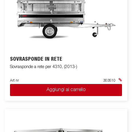
copertine, centine e teli (quasi tutti gli accessori comuni ai
rimorchi della serie 4000). Le immagini sono solo a scopo
illustrativo e possono mostrare apparecchiature opzionali.
SOVRASPONDE IN RETE
Sovrasponde a rete per 4310, (2013-)
Art nr
303510
Aggiungi al carrello