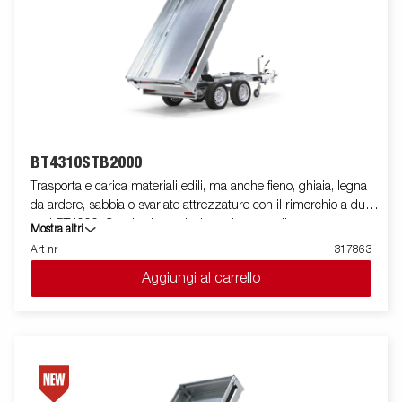
BT4310STB2000
Trasporta e carica materiali edili, ma anche fieno, ghiaia, legna
da ardere, sabbia o svariate attrezzature con il rimorchio a due
assi BT4000. Grazie al suo design robusto e alle sue
Mostra altri
caratteristiche intelligenti, è facile da usare ed efficiente in tutte
Art nr
317863
le situazioni, e può gestire lavori difficili. Il BT4000 è dotato di un
Aggiungi al carrello
cassone posteriore per impieghi gravosi con due assi e un
pianale in acciaio rinforzato per una maggiore durata. La
funzione di ribaltamento elettroidraulico rende lo scarico fluido,
mentre l'angolo di ribaltamento migliorato, esteso da 45° a 55°
gradi, fornisce una maggiore capacità di scarico. Per un
ancoraggio sicuro e stabile del carico, il rimorchio ha sei anelli
di ancoraggio interni con rivestimento in gomma, ciascuno con