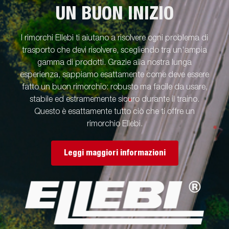
copertine, centine e teli (quasi tutti gli accessori comuni ai
UN BUON INIZIO
rimorchi della serie 4000). Le immagini sono solo a scopo
illustrativo e possono mostrare apparecchiature opzionali.
I rimorchi Ellebi ti aiutano a risolvere ogni problema di
trasporto che devi risolvere, scegliendo tra un'ampia
gamma di prodotti. Grazie alla nostra lunga
esperienza, sappiamo esattamente come deve essere
fatto un buon rimorchio: robusto ma facile da usare,
stabile ed estramemente sicuro durante il traino.
Questo è esattamente tutto ciò che ti offre un
rimorchio Ellebi.
Leggi maggiori informazioni