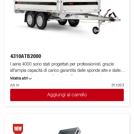
4310ATB2000
I serie 4000 sono stati progettati per professionisti, grazie
all'ampia capacità di carico garantita dalle sponde alte e dalle
ruote posizionate sotto il pianale. Questa versione è
Mostra altri
equipaggiata con sponde in alluminio e doppio asse, presenta
Art nr
311053
un profilo in acciaio rinforzato posto attorno al pianale utile a
Aggiungi al carrello
protegglo in caso di utilizzo di un carrello elevatore in fase di
carico. I punti di fissaggio posizionati sul profilo in acciaio,
permettono di assicurare facilmente il carico.Per questo modello
sono presenti tutte le sponde apribili e rimovibili facilmente. E'
disponibile una vasta gamma di accessori. Le immagini sono
solo a scopo illustrativo e potrebbero mostrare attrezzature
opzionali.