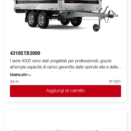
4310STB2000
I serie 4000 sono stati progettati per professionisti, grazie
all'ampia capacità di carico garantita dalle sponde alte e dalle
ruote posizionate sotto il pianale. Questa versione è
Mostra altri
equipaggiata con sponde in acciaio e doppio asse, presenta un
Art nr
311051
profilo in acciaio rinforzato posto attorno al pianale utile a
Aggiungi al carrello
protegglo in caso di utilizzo di un carrello elevatore in fase di
carico. I punti di fissaggio posizionati sul profilo in acciaio,
permettono di assicurare facilmente il carico.Per questo modello
sono presenti tutte le sponde apribili e rimovibili facilmente. E'
disponibile una vasta gamma di accessori. Le immagini sono
solo a scopo illustrativo e potrebbero mostrare attrezzature
opzionali.