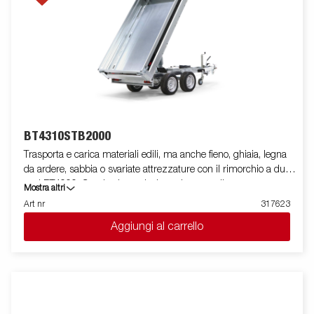
BT4310STB2000
Trasporta e carica materiali edili, ma anche fieno, ghiaia, legna
da ardere, sabbia o svariate attrezzature con il rimorchio a due
assi BT4000. Grazie al suo design robusto e alle sue
Mostra altri
caratteristiche intelligenti, è facile da usare ed efficiente in tutte
Art nr
317623
le situazioni, e può gestire lavori difficili. Il BT4000 è dotato di un
Aggiungi al carrello
cassone posteriore per impieghi gravosi con due assi e un
pianale in acciaio rinforzato per una maggiore durata. La
funzione di ribaltamento elettroidraulico rende lo scarico fluido,
mentre l'angolo di ribaltamento migliorato, esteso da 45° a 55°
gradi, fornisce una maggiore capacità di scarico. Per un
ancoraggio sicuro e stabile del carico, il rimorchio ha sei anelli