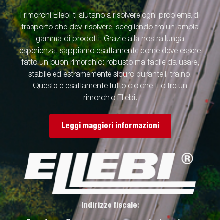
I rimorchi Ellebi ti aiutano a risolvere ogni problema di
trasporto che devi risolvere, scegliendo tra un'ampia
gamma di prodotti. Grazie alla nostra lunga
esperienza, sappiamo esattamente come deve essere
fatto un buon rimorchio: robusto ma facile da usare,
stabile ed estramemente sicuro durante il traino.
Questo è esattamente tutto ciò che ti offre un
rimorchio Ellebi.
Leggi maggiori informazioni
Indirizzo fiscale: