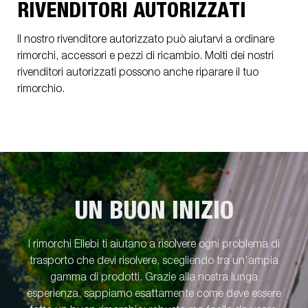
RIVENDITORI AUTORIZZATI
Il nostro rivenditore autorizzato può aiutarvi a ordinare
rimorchi, accessori e pezzi di ricambio. Molti dei nostri
rivenditori autorizzati possono anche riparare il tuo
rimorchio.
UN BUON INIZIO
I rimorchi Ellebi ti aiutano a risolvere ogni problema di
trasporto che devi risolvere, scegliendo tra un'ampia
gamma di prodotti. Grazie alla nostra lunga
esperienza, sappiamo esattamente come deve essere