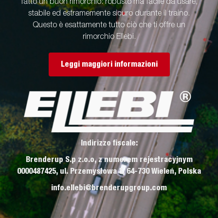
fatto un buon rimorchio: robusto ma facile da usare,
stabile ed estramemente sicuro durante il traino.
Questo è esattamente tutto ciò che ti offre un
rimorchio Ellebi.
Leggi maggiori informazioni
Indirizzo fiscale:
Brenderup S.p z.o.o, z numerem rejestracyjnym
0000487425, ul. Przemysłowa 3, 64-730 Wieleń, Polska
info.ellebi@brenderupgroup.com