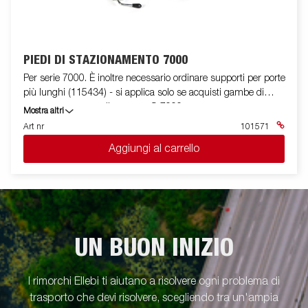
PIEDI DI STAZIONAMENTO 7000
Per serie 7000. È inoltre necessario ordinare supporti per porte
più lunghi (115434) - si applica solo se acquisti gambe di
sostegno per armadi con ante S-7000
Mostra altri
Art nr
101571
Aggiungi al carrello
UN BUON INIZIO
I rimorchi Ellebi ti aiutano a risolvere ogni problema di
trasporto che devi risolvere, scegliendo tra un'ampia