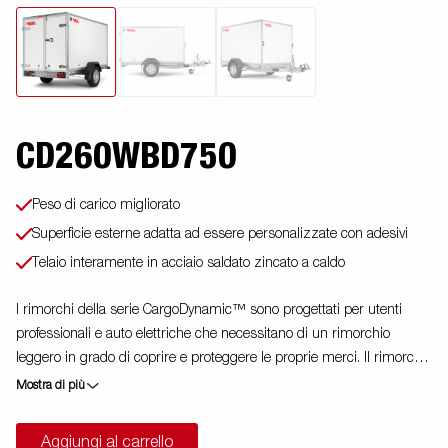
CD260WBD750
Peso di carico migliorato
Superficie esterne adatta ad essere personalizzate con adesivi
Telaio interamente in acciaio saldato zincato a caldo
I rimorchi della serie CargoDynamic™ sono progettati per utenti
professionali e auto elettriche che necessitano di un rimorchio
leggero in grado di coprire e proteggere le proprie merci. Il rimorchio
offre un'elevata capacità di carico. Il design del rimorchio offre la
Mostra di più
possibilità di una profilatura completa su tutti i lati del rimorchio,
sfruttando appieno il potenziale pubblicitario del rimorchio. Costruito
Aggiungi al carrello