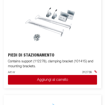
PIEDI DI STAZIONAMENTO
Contains support (112278), clamping bracket (101415) and
mounting brackets.
Art nr
312739
Aggiungi al carrello