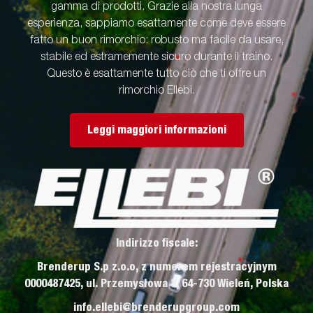
gamma di prodotti. Grazie alla nostra lunga
esperienza, sappiamo esattamente come deve essere
fatto un buon rimorchio: robusto ma facile da usare,
stabile ed estramemente sicuro durante il traino.
Questo è esattamente tutto ciò che ti offre un
rimorchio Ellebi.
Leggi maggiori informazioni
Indirizzo fiscale:
Brenderup S.p z.o.o, z numerem rejestracyjnym
0000487425, ul. Przemysłowa 3, 64-730 Wieleń, Polska
info.ellebi@brenderupgroup.com