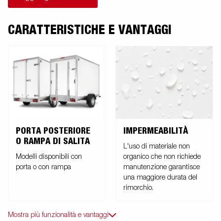
con un moderno materiale a nido d'ape leggero, resistente agli urti,
non organico e impermeabile. Con una varietà di dimensioni
disponibili dotate di porte o rampa, CargoDynamic™ è un rimorchio
CARATTERISTICHE E VANTAGGI
altamente flessibile. Ruota di manovra automatica che semplifica
l'uso del rimorchio.Le immagini hanno scopo puramente illustrativo
e possono mostrare attrezzature opzionali.
PORTA POSTERIORE
IMPERMEABILITÀ
O RAMPA DI SALITA
L'uso di materiale non
Modelli disponibili con
organico che non richiede
porta o con rampa
manutenzione garantisce
una maggiore durata del
rimorchio.
Mostra più funzionalità e vantaggi