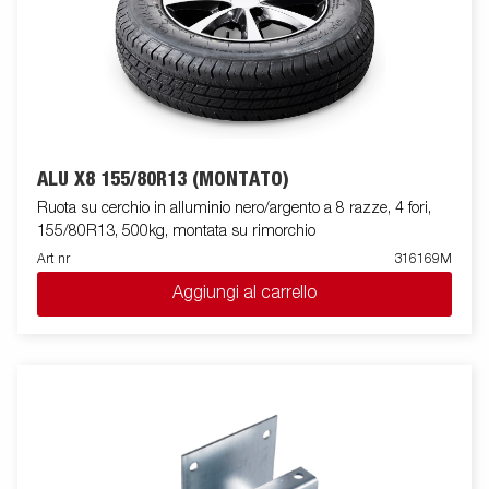
ALU X8 155/80R13 (MONTATO)
Ruota su cerchio in alluminio nero/argento a 8 razze, 4 fori,
155/80R13, 500kg, montata su rimorchio
Art nr
316169M
Aggiungi al carrello