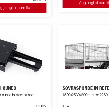
116599
Aggiungi al carrel
ggiungi al carrello
I CUNEO
SOVRASPONDE IN RET
 cuneo in plastica nera
1530x2580x800mm, for 2260 w
306829
Art nr