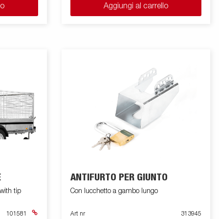
lo
Aggiungi al carrello
E
ANTIFURTO PER GIUNTO
ith tip
Con lucchetto a gambo lungo
101581
Art nr
313945