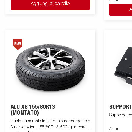
Art nr
Aggiungi al carrello
A
ALU X8 155/80R13
SUPPORT
(MONTATO)
Suppoero per
Ruota su cerchio in alluminio nero/argento a
8 razze, 4 fori, 155/80R13, 500kg, montata
Art nr