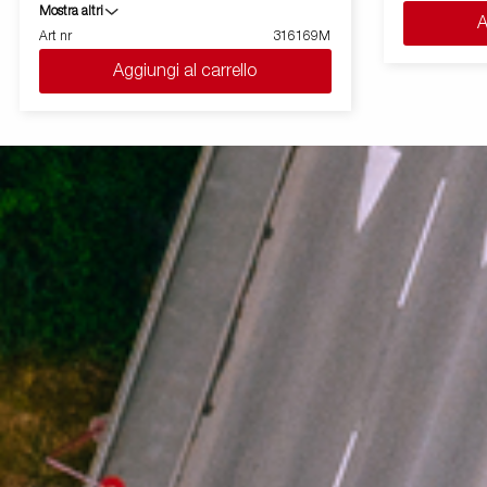
su rimorchio
Mostra altri
A
Art nr
316169M
Aggiungi al carrello