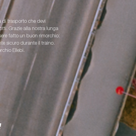
a di trasporto che devi
ti. Grazie alla nostra lunga
re fatto un buon rimorchio:
e sicuro durante il traino.
rchio Ellebi.