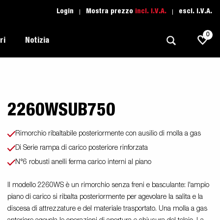
Login
Mostra prezzo
incl. I.V.A.
escl. I.V.A.
0
ri
Notizia
2260WSUB750
Trasporti Leggeri
Scuola di guida
Regolamentazione
Imbarcazioni
Ricambio
Scelta del rimorchio
Rimorchio ribaltabile posteriormente con ausilio di molla a gas
l tuo
Suggerimenti e avvisi
Trasporto Auto
Di Serie rampa di carico posteriore rinforzata
Assistenza Rimorchi
i
N°6 robusti anelli ferma carico interni al piano
Professionali
moto
Sport Acquatici
Il modello 2260WS è un rimorchio senza freni e basculante: l'ampio
piano di carico si ribalta posteriormente per agevolare la salita e la
Proffessionista
discesa di attrezzature e del materiale trasportato. Una molla a gas