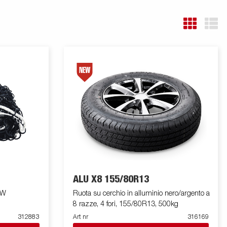
ALU X8 155/80R13
0W
Ruota su cerchio in alluminio nero/argento a
8 razze, 4 fori, 155/80R13, 500kg
312883
Art nr
316169