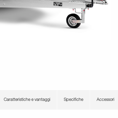
Pressione dei pneumatici
Equipaggiamenti
Piedi
i anteriori
Rampi di carico
rchio per
per carico
stabilizza
Controlli prima di partire
 acquatici
Schema elettrico
Sicurezza della barca
Scatole porta
Ruote / Cer
altabili
Argani
attrezzi
Parafang
Caratteristiche e vantaggi
Specifiche
Accessori