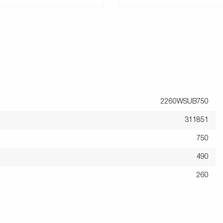
2260WSUB750
311851
750
490
260