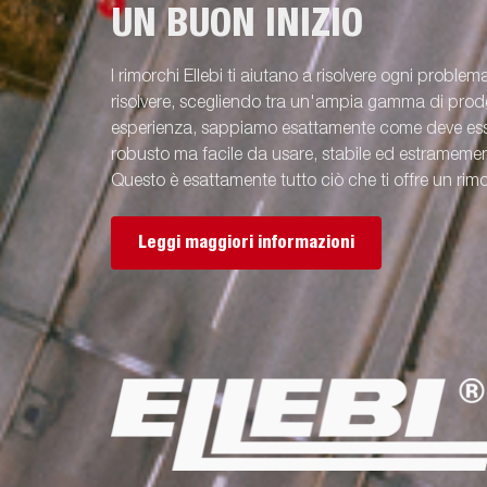
UN BUON INIZIO
I rimorchi Ellebi ti aiutano a risolvere ogni problem
risolvere, scegliendo tra un'ampia gamma di prodot
esperienza, sappiamo esattamente come deve esse
robusto ma facile da usare, stabile ed estramement
Questo è esattamente tutto ciò che ti offre un rimo
Leggi maggiori informazioni