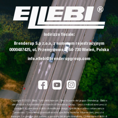
Indirizzo fiscale:
Brenderup S.p z.o.o, z numerem rejestracyjnym
0000487425, ul. Przemysłowa 3, 64-730 Wieleń, Polska
info.ellebi@brenderupgroup.com
Copyright © 2025 Ellebi. Tutti i diritti riservati. Ellebi fa parte del gruppo Brenderup. Ellebi e
altri prodotti e funzionalità sono marchi di Brenderup Group. I prezzi indicati sono prezzi
consigliati. Ci riserviamo il diritto di modificare design, specifiche e attrezzature senza
preavviso. Ci riserviamo eventuali errori in specifiche tecniche, informazioni, prezzi e
immagini. La gamma può variare a seconda del singolo rivenditore. Ci riserviamo il diritto di