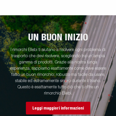
UN BUON INIZIO
I rimorchi Ellebi ti aiutano a risolvere ogni problema di
trasporto che devi risolvere, scegliendo tra un'ampia
gamma di prodotti. Grazie alla nostra lunga
esperienza, sappiamo esattamente come deve essere
fatto un buon rimorchio: robusto ma facile da usare,
stabile ed estramemente sicuro durante il traino.
Questo è esattamente tutto ciò che ti offre un
rimorchio Ellebi.
Leggi maggiori informazioni