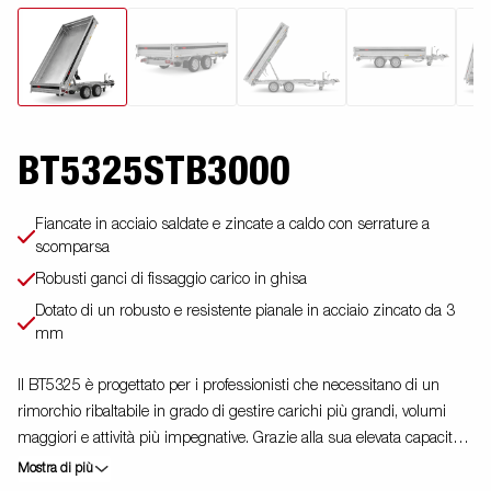
BT5325STB3000
Fiancate in acciaio saldate e zincate a caldo con serrature a
scomparsa
Robusti ganci di fissaggio carico in ghisa
Dotato di un robusto e resistente pianale in acciaio zincato da 3
mm
Il BT5325 è progettato per i professionisti che necessitano di un
rimorchio ribaltabile in grado di gestire carichi più grandi, volumi
maggiori e attività più impegnative. Grazie alla sua elevata capacità,
sia in termini di dimensioni che di carico utile, questo rimorchio è un
Mostra di più
compagno di lavoro affidabile per i lavori quotidiani. Dotato di un