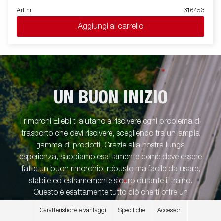
Art nr
316453
Aggiungi al carrello
UN BUON INIZIO
I rimorchi Ellebi ti aiutano a risolvere ogni problema di
trasporto che devi risolvere, scegliendo tra un'ampia
gamma di prodotti. Grazie alla nostra lunga
esperienza, sappiamo esattamente come deve essere
fatto un buon rimorchio: robusto ma facile da usare,
stabile ed estramemente sicuro durante il traino.
Questo è esattamente tutto ciò che ti offre un
rimorchio Ellebi.
Caratteristiche e vantaggi
Specifiche
Accessori