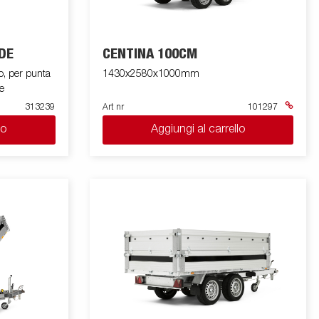
DE
CENTINA 100CM
, per punta
1430x2580x1000mm
e
313239
Art nr
101297
lo
Aggiungi al carrello