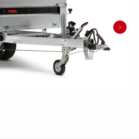
Pressione dei pneumatici
Equipaggiamenti
Piedi
i anteriori
Rampi di carico
rchio per
per carico
stabilizza
Controlli prima di partire
 acquatici
Schema elettrico
Sicurezza della barca
Scatole porta
Ruote / Cer
altabili
Argani
attrezzi
Parafang