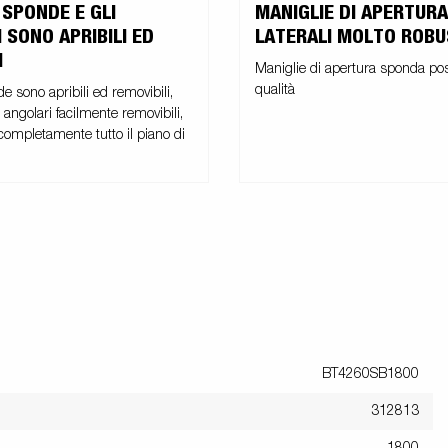
 SPONDE E GLI
MANIGLIE DI APERTUR
 SONO APRIBILI ED
LATERALI MOLTO ROBU
I
Maniglie di apertura sponda post
qualità
e sono apribili ed removibili,
 angolari facilmente removibili,
 completamente tutto il piano di
BT4260SB1800
312813
1800