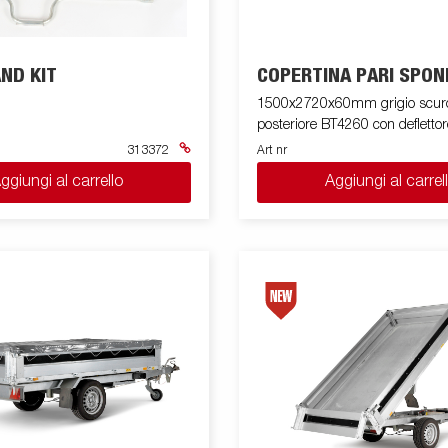
ND KIT
COPERTINA PARI SPON
1500x2720x60mm grigio scuro
posteriore BT4260 con deflettor
313372
Art nr
ggiungi al carrello
Aggiungi al carrel