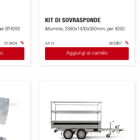
KIT DI SOVRASPONDE
4260
Alluminio, 2580x1430x350mm, per 4260
313404
Art nr
303387
lo
Aggiungi al carrello