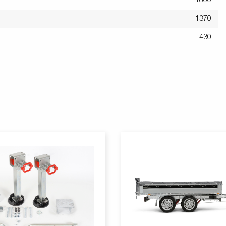
1370
430