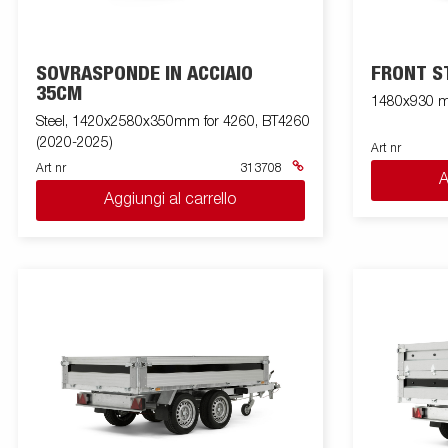
SOVRASPONDE IN ACCIAIO
FRONT S
35CM
1480x930 mm 
Steel, 1420x2580x350mm for 4260, BT4260
(2020-2025)
Art nr
Art nr
313708
A
Aggiungi al carrello