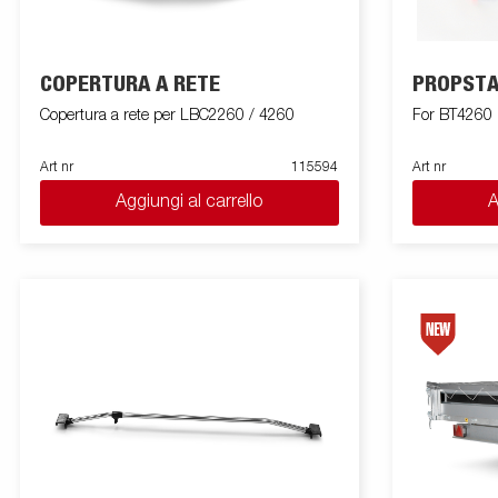
COPERTURA A RETE
PROPSTA
Copertura a rete per LBC2260 / 4260
For BT4260
Art nr
115594
Art nr
Aggiungi al carrello
A