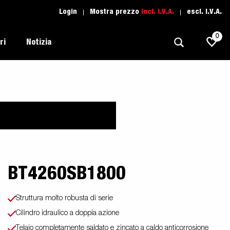
Login
Mostra prezzo
incl. I.V.A.
escl. I.V.A.
0
ri
Notizia
Trasporti Leggeri
Scuola di guida
Regolamentazione
Imbarcazioni
Ricambio
Scelta del rimorchio
l tuo
Suggerimenti e avvisi
Trasporto Auto
Assistenza Rimorchi
i
BT4260SB1800
Professionali
moto
Sport Acquatici
Struttura molto robusta di serie
Proffessionista
Cilindro idraulico a doppia azione
Telaio completamente saldato e zincato a caldo anticorrosione