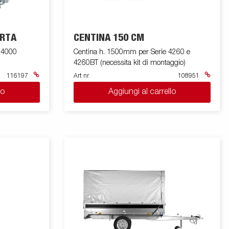
ORTA
CENTINA 150 CM
e 4000
Centina h. 1500mm per Serie 4260 e
4260BT (necessita kit di montaggio)
116197
Art nr
108951
lo
Aggiungi al carrello