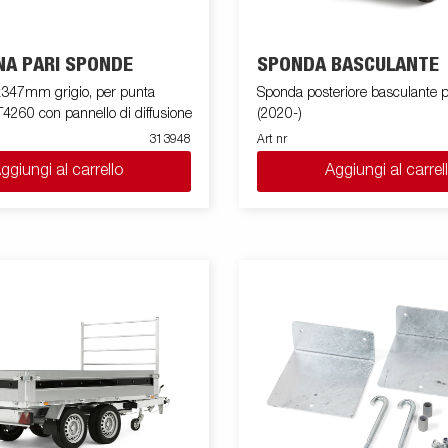
NA PARI SPONDE
SPONDA BASCULANTE
47mm grigio, per punta
Sponda posteriore basculante per BT
T4260 con pannello di diffusione
(2020-)
313948
Art nr
ggiungi al carrello
Aggiungi al carrel