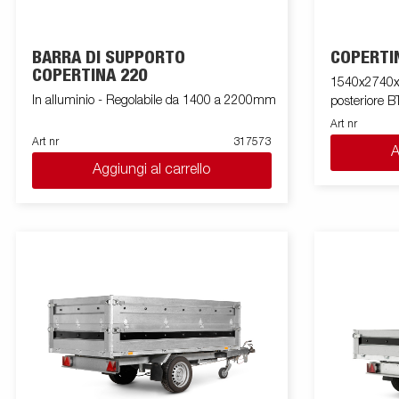
BARRA DI SUPPORTO
COPERTI
COPERTINA 220
1540x2740x3
In alluminio - Regolabile da 1400 a 2200mm
posteriore B
Art nr
Art nr
317573
A
Aggiungi al carrello