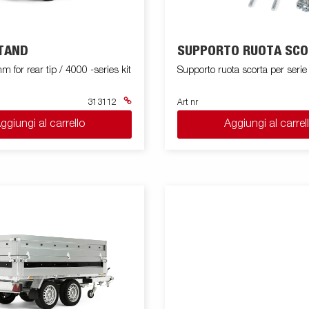
TAND
SUPPORTO RUOTA SC
for rear tip / 4000 -series kit
Supporto ruota scorta per seri
313112
Art nr
ggiungi al carrello
Aggiungi al carrel