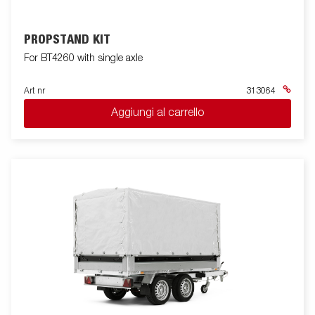
PROPSTAND KIT
For BT4260 with single axle
Art nr
313064
Aggiungi al carrello