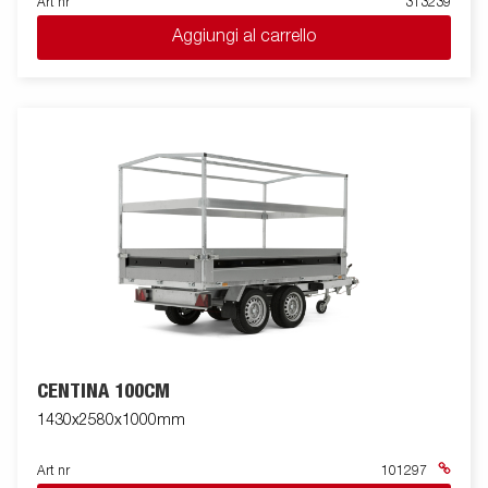
Art nr
313239
Aggiungi al carrello
CENTINA 100CM
1430x2580x1000mm
Art nr
101297