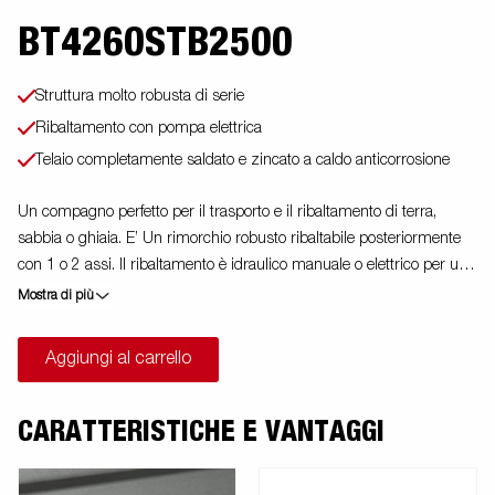
BT4260STB2500
Struttura molto robusta di serie
Ribaltamento con pompa elettrica
Telaio completamente saldato e zincato a caldo anticorrosione
Un compagno perfetto per il trasporto e il ribaltamento di terra,
sabbia o ghiaia. E’ Un rimorchio robusto ribaltabile posteriormente
con 1 o 2 assi. Il ribaltamento è idraulico manuale o elettrico per un
facile utilizzo. L’elevato angolo di inclinazione rispetto alle dimensioni
Mostra di più
di carico rende il rimorchio adatto per ogni necessità di trasporto e
di scarico di ghiaia, legno e materiale da costruzione. Tutte le
Aggiungi al carrello
sponde sono apribili ed removibili, con anche gli angolari removibili.
Le sponde hanno di serie i bottoni per fissare teli e copertine. Questi
modelli hanno di serie 6 forti anelli di fissaggio carico integrati nel
CARATTERISTICHE E VANTAGGI
telaio. Tanti sono gli accessori ordinabili: sovrasponde, copertine,
centine e teli (quasi tutti gli accessori comuni ai rimorchi della serie