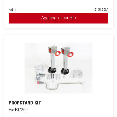
Art nr
313123M
Aggiungi al carrello
PROPSTAND KIT
For BT4260