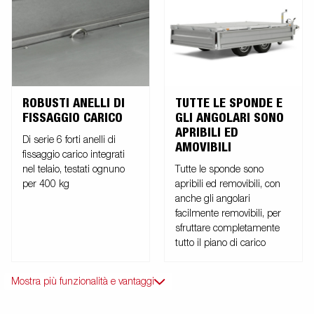
4000). Le immagini sono solo a scopo illustrativo e possono
mostrare apparecchiature opzionali.
ROBUSTI ANELLI DI
TUTTE LE SPONDE E
FISSAGGIO CARICO
GLI ANGOLARI SONO
APRIBILI ED
Di serie 6 forti anelli di
AMOVIBILI
fissaggio carico integrati
nel telaio, testati ognuno
Tutte le sponde sono
per 400 kg
apribili ed removibili, con
anche gli angolari
facilmente removibili, per
sfruttare completamente
tutto il piano di carico
Mostra più funzionalità e vantaggi