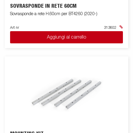
SOVRASPONDE IN RETE 60CM
Sovrasponde a rete H.60cm per BT4260 (2020-)
Art nr
313602
Aggiungi al carrello