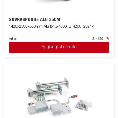
SOVRASPONDE ALU 35CM
1420x2580x350mm Alu for S-4000, BT4260 (2021-)
Art nr
314189
Aggiungi al carrello