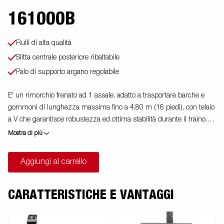
161000B
Rulli di alta qualità
Slitta centrale posteriore ribaltabile
Palo di supporto argano regolabile
E' un rimorchio frenato ad 1 assale, adatto a trasportare barche e
gommoni di lunghezza massima fino a 4,80 m (16 piedi), con telaio
a V che garantisce robustezza ed ottima stabilità durante il traino.
La sua dotazione standard prevede una slitta posteriore ribaltabile e
Mostra di più
rulli laterali ad alta resistenza. Il telaio del rimorchio è totalmente
zincato a caldo, per garantire una durevole resistenza alla
Aggiungi al carrello
corrosione. Il cablaggio elettrico è completamente protetto all'interno
dei longheroni del rimorchio. I cuscinetti utilizzati sono
impermeabili. Il supporto argano è regolabile su vari gradi di libertà,
CARATTERISTICHE E VANTAGGI
garantendo estrema flessibilità durante il posizionamento ed
l'alloggiamento dell'imbarcazione. La barra luci posteriore è