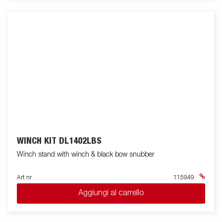
WINCH KIT DL1402LBS
Winch stand with winch & black bow snubber
Art nr
115949
Aggiungi al carrello