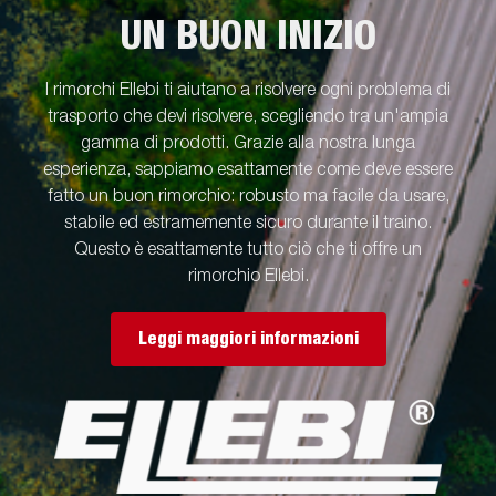
UN BUON INIZIO
I rimorchi Ellebi ti aiutano a risolvere ogni problema di
trasporto che devi risolvere, scegliendo tra un'ampia
gamma di prodotti. Grazie alla nostra lunga
esperienza, sappiamo esattamente come deve essere
fatto un buon rimorchio: robusto ma facile da usare,
stabile ed estramemente sicuro durante il traino.
Questo è esattamente tutto ciò che ti offre un
rimorchio Ellebi.
Leggi maggiori informazioni