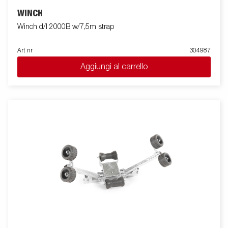
WINCH
Winch d/l 2000B w/7,5m strap
Art nr
304987
Aggiungi al carrello