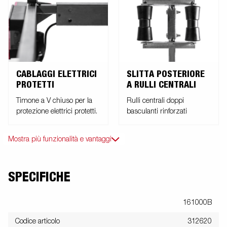
facilmente amovibile, in modo da facilitare il varo e l'alaggio
dell'imbarcazione trasportata. Le immagini sono solo a scopo
illustrativo e possono mostrare accessori opzionali.
CABLAGGI ELETTRICI
SLITTA POSTERIORE
PROTETTI
A RULLI CENTRALI
Timone a V chiuso per la
Rulli centrali doppi
protezione elettrici protetti.
basculanti rinforzati
Mostra più funzionalità e vantaggi
SPECIFICHE
161000B
Codice articolo
312620