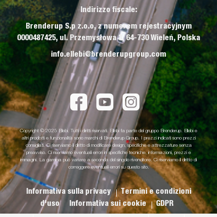
Indirizzo fiscale:
Brenderup S.p z.o.o, z numerem rejestracyjnym
0000487425, ul. Przemysłowa 3, 64-730 Wieleń, Polska
info.ellebi@brenderupgroup.com
Copyright © 2025 Ellebi. Tutti i diritti riservati. Ellebi fa parte del gruppo Brenderup. Ellebi e
altri prodotti e funzionalità sono marchi di Brenderup Group. I prezzi indicati sono prezzi
consigliati. Ci riserviamo il diritto di modificare design, specifiche e attrezzature senza
preavviso. Ci riserviamo eventuali errori in specifiche tecniche, informazioni, prezzi e
immagini. La gamma può variare a seconda del singolo rivenditore. Ci riserviamo il diritto di
correggere eventuali errori su questo sito.
Informativa sulla privacy
Termini e condizioni
d'uso
Informativa sui cookie
GDPR