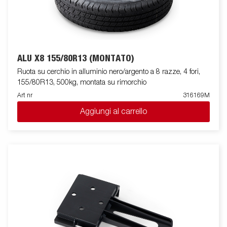
ALU X8 155/80R13 (MONTATO)
Ruota su cerchio in alluminio nero/argento a 8 razze, 4 fori,
155/80R13, 500kg, montata su rimorchio
Art nr
316169M
Aggiungi al carrello