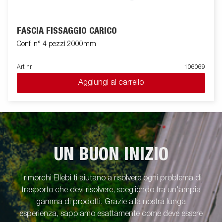
FASCIA FISSAGGIO CARICO
Conf. n° 4 pezzi 2000mm
Art nr
106069
Aggiungi al carrello
UN BUON INIZIO
I rimorchi Ellebi ti aiutano a risolvere ogni problema di
trasporto che devi risolvere, scegliendo tra un'ampia
gamma di prodotti. Grazie alla nostra lunga
esperienza, sappiamo esattamente come deve essere