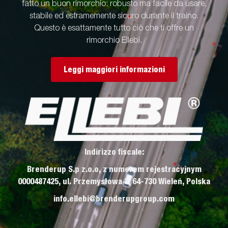
fatto un buon rimorchio: robusto ma facile da usare,
stabile ed estramemente sicuro durante il traino.
Questo è esattamente tutto ciò che ti offre un
rimorchio Ellebi.
Leggi maggiori informazioni
Indirizzo fiscale:
Brenderup S.p z.o.o, z numerem rejestracyjnym
0000487425, ul. Przemysłowa 3, 64-730 Wieleń, Polska
info.ellebi@brenderupgroup.com