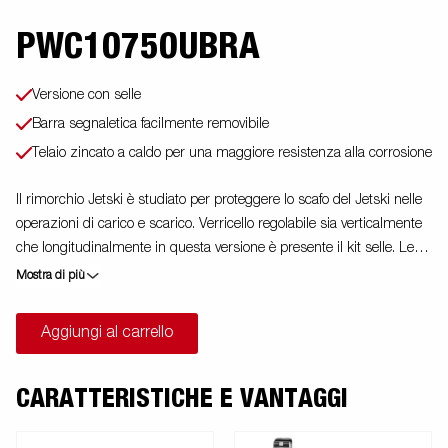
PWC10750UBRA
Versione con selle
Barra segnaletica facilmente removibile
Telaio zincato a caldo per una maggiore resistenza alla corrosione
Il rimorchio Jetski è studiato per proteggere lo scafo del Jetski nelle
operazioni di carico e scarico. Verricello regolabile sia verticalmente
che longitudinalmente in questa versione è presente il kit selle. Le
immagini sono solo a scopo illustrativo e potrebbero mostrare
Mostra di più
accessori opzionali.
Aggiungi al carrello
CARATTERISTICHE E VANTAGGI