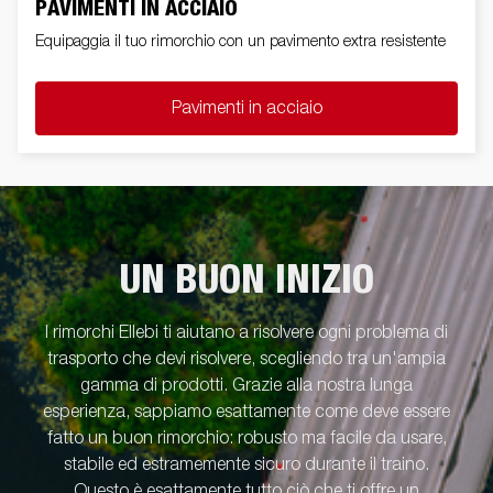
PAVIMENTI IN ACCIAIO
Equipaggia il tuo rimorchio con un pavimento extra resistente
Pavimenti in acciaio
UN BUON INIZIO
I rimorchi Ellebi ti aiutano a risolvere ogni problema di
trasporto che devi risolvere, scegliendo tra un'ampia
gamma di prodotti. Grazie alla nostra lunga
esperienza, sappiamo esattamente come deve essere
fatto un buon rimorchio: robusto ma facile da usare,
stabile ed estramemente sicuro durante il traino.
Questo è esattamente tutto ciò che ti offre un