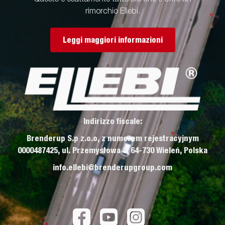
rimorchio Ellebi.
Leggi maggiori informazioni
Indirizzo fiscale:
Brenderup S.p z.o.o, z numerem rejestracyjnym
0000487425, ul. Przemysłowa 3, 64-730 Wieleń, Polska
info.ellebi@brenderupgroup.com